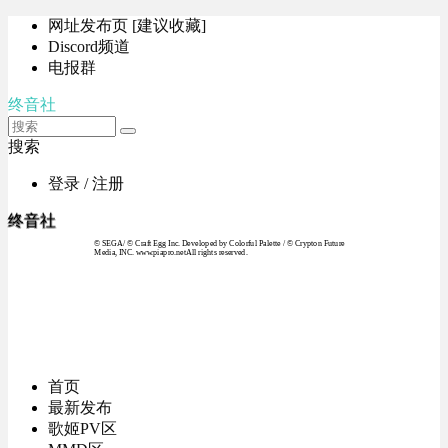
网址发布页 [建议收藏]
Discord频道
电报群
终音社
搜索
登录 / 注册
终音社
© SEGA / © Craft Egg Inc. Developed by Colorful Palette / © Crypton Future
Media, INC. www.piapro.netAll rights reserved.
首页
最新发布
歌姬PV区