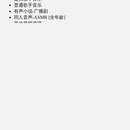
普通歌手音乐
有声小说-广播剧
同人音声-ASMR [全年龄]
其他音频资源
动漫区
日本动画
国产动画
欧美动画
漫画区
日韩漫画
国产漫画
欧美漫画
小说-读物区
网文小说
日式轻小说
其他读物
图片区
ACG图片 [全年龄]
其他图片
AI图片 [全年龄]
游戏区