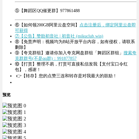
⑤【舞蹈区QQ催更群】977861488
⑥【如何领200GB阿里云盘空间】
点击注册后，绑定阿里云盘即
可获得
⑦【公告】赞助初音社 | 初音社 (mikuclub.win)
⑧【免责声明：视频均为B站开放平台内容，如有侵权，请联系
删除】
⑨【夸克群组】邀请你加入夸克网盘群组「舞蹈区群组」
搜索夸
克群群号(不是qq群)：991877857
⑩【打赏】整理不易，打赏可直接私信发我【支付宝口令红
包】，感谢！
👉【转存】您的点赞三连和转存是对我最大的鼓励！
预览