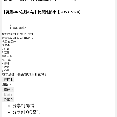
【舞蹈/4K/在线/B站】比熊比熊小【54V-3.22GB】
娱乐-舞蹈区
发布时间 24-03-19 14:59:24
最后修改 24-07-23 21:20:46
状态 已公开
褒贬不一
1 好评
0 差评
833 点击
45 下载
4 评论
3 收藏
0 分享
暂无标签，快来帮UP主补充吧！
好评
1
褒贬不一
差评
0
收藏
3
分享
0
分享到 微博
分享到 QQ空间