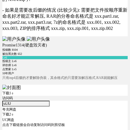
- 如果是需要改后缀的情况 (比较少见): 需要把文件按顺序重新
命名好才能正常解压, RAR的分卷命名格式是 xxx.part1.rar,
xxx.part2.rar, xxx.part3.rar, 7z的命名格式是 xxx.001, xxx.002,
xxx.003, ZIP的排序格式 xxx.zip, xxx.zip.001, xxx.zip.002
Promise1314(硬盘毁灭者)
投稿数
8104
被拉黑次数
652
Lv6
投稿主 Lv6
评价师 Lv6
点赞家 Lv5
10年用户
只有mp4后缀的才要解除伪装，其余格式的只需要加解压格式.RAR就能解压
下载1
0
访问码
夸克网盘
下载2
0
UC网盘
点击下载链接会自动复制访问码到剪切板