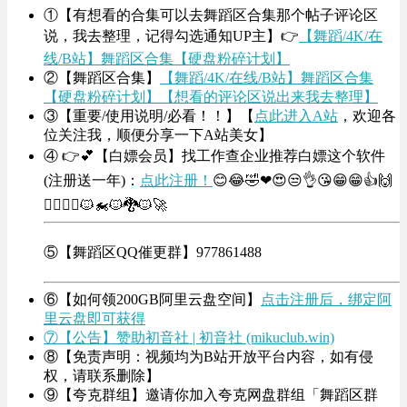
①【有想看的合集可以去舞蹈区合集那个帖子评论区
说，我去整理，记得勾选通知UP主】👉
【舞蹈/4K/在
线/B站】舞蹈区合集【硬盘粉碎计划】
②【舞蹈区合集】
【舞蹈/4K/在线/B站】舞蹈区合集
【硬盘粉碎计划】【想看的评论区说出来我去整理】
③【重要/使用说明/必看！！】【
点此进入A站
，欢迎各
位关注我，顺便分享一下A站美女】
④ 👉💕【白嫖会员】找工作查企业推荐白嫖这个软件
(注册送一年)：
点此注册！
😊😂🤣❤😍😒👌😘😁😁👍🙌
🤦‍♀️🤦‍♂️🐱‍🏍🐱‍🐉🐱‍🚀
⑤【舞蹈区QQ催更群】977861488
⑥【如何领200GB阿里云盘空间】
点击注册后，绑定阿
里云盘即可获得
⑦【公告】赞助初音社 | 初音社 (mikuclub.win)
⑧【免责声明：视频均为B站开放平台内容，如有侵
权，请联系删除】
⑨【夸克群组】邀请你加入夸克网盘群组「舞蹈区群