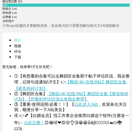
被拉黑次数
652
Lv6
投稿主 Lv6
评价师 Lv6
点赞家 Lv5
10年用户
只有mp4后缀的才要解除伪装，其余格式的只需要加解压格式.RAR就能解压
简介
视频
评论
下载
暂无标签，快来帮UP主补充吧！
①【有想看的合集可以去舞蹈区合集那个帖子评论区说，我去整
理，记得勾选通知UP主】👉
【舞蹈/4K/在线/B站】舞蹈区合集
【硬盘粉碎计划】
②【舞蹈区合集】
【舞蹈/4K/在线/B站】舞蹈区合集【硬盘粉碎
计划】【想看的评论区说出来我去整理】
③【重要/使用说明/必看！！】【
点此进入A站
，欢迎各位关注
我，顺便分享一下A站美女】
④ 👉💕【白嫖会员】找工作查企业推荐白嫖这个软件(注册送一
年)：
点此注册！
😊😂🤣❤😍😒👌😘😁😁👍🙌🤦‍♀️🤦‍♂️🐱‍🏍🐱‍🐉
🐱‍🚀