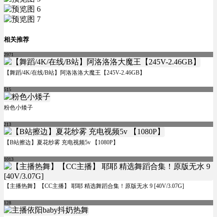
相关推荐
2971
【舞蹈/4K/在线/B站】阿洛洛洛大魔王【245V-2.46GB】
515
粉色小矮子
213
【B站擦边】夏花纱雾 充电视频5v 【1080P】
1013
【主播热舞】【CC主播】 耶耶 精选舞蹈合集！原版无水 9 [40V/3.07G]
128