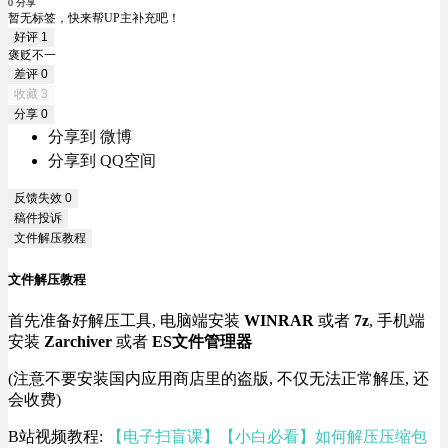
0 分享
暂无标签，快来帮UP主补充吧！
好评
1
褒贬不一
差评
0
收藏
3
分享
0
分享到 微博
分享到 QQ空间
反馈失效
0
稿件投诉
文件解压教程
文件解压教程
首先准备好解压工具, 电脑端安装
WINRAR
或者
7z
, 手机端
安装
Zarchiver
或者
ES文件管理器
(注意不要安装国内应用商店里的盗版, 不仅无法正常解压, 还
会收费)
B站视频教程:
【电子扫盲课】【小白必看】如何解压压缩包