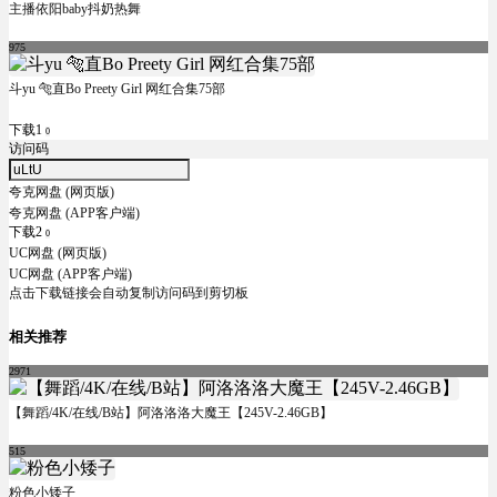
主播依阳baby抖奶热舞
975
斗yu 🐅直Bo Preety Girl 网红合集75部
下载1
0
访问码
夸克网盘 (网页版)
夸克网盘 (APP客户端)
下载2
0
UC网盘 (网页版)
UC网盘 (APP客户端)
点击下载链接会自动复制访问码到剪切板
相关推荐
2971
【舞蹈/4K/在线/B站】阿洛洛洛大魔王【245V-2.46GB】
515
粉色小矮子