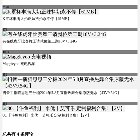
2170
K罩杯丰满大奶正妹抖奶永不停【61MB】
479
有在线虎牙比赛舞王请就位第二期18V+3.24G
4093
Maggieyoo 充电视频
352
抖音主播猫崽崽三分糖2024年5-8月直播热舞合集原版无水【43V9.54G】
286
80.【斗鱼福利】 米优丨艾可乐 定制福利合集! 【2V】
总共有 4 条评论