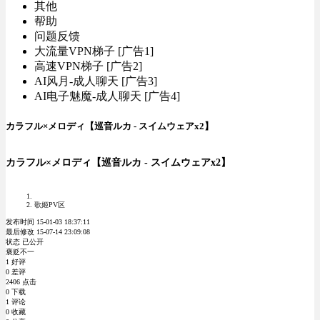
其他
帮助
问题反馈
大流量VPN梯子 [广告1]
高速VPN梯子 [广告2]
AI风月-成人聊天 [广告3]
AI电子魅魔-成人聊天 [广告4]
カラフル×メロディ【巡音ルカ - スイムウェアx2】
カラフル×メロディ【巡音ルカ - スイムウェアx2】
歌姬PV区
发布时间 15-01-03 18:37:11
最后修改 15-07-14 23:09:08
状态 已公开
褒贬不一
1 好评
0 差评
2406 点击
0 下载
1 评论
0 收藏