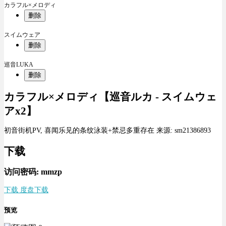
カラフル×メロディ
删除
スイムウェア
删除
巡音LUKA
删除
カラフル×メロディ【巡音ルカ - スイムウェ
アx2】
初音街机PV, 喜闻乐见的条纹泳装+禁忌多重存在 来源: sm21386893
下载
访问密码: mmzp
下载 度盘下载
预览