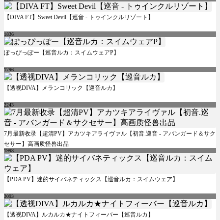
【DIVA FT】Sweet Devil【巡音 - トゥインクルリゾート】
1836
ぽっぴっぽー【巡音ルカ：スイムウェアP】
1796
【透视DIVA】メランコリック【巡音ルカ】
2243
7月最新收录【超清PV】アカツキアライヴァル【初音.巡音 - アバンガード＆サク
セサー】高画质怪兽出品
1998
【PDA PV】迷的サイバネティックス【巡音ルカ：スイムウェア】
3093
【透视DIVA】ルカルカ★ナイトフィーバー【巡音ルカ】