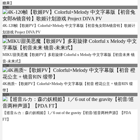
糖果】
1795
4K-120帧【歌姬PV】Colorful×Melody 中文字幕版【初音兔女郎&镜音铃】歌姬计
划游戏 Project DIVA PV
671
MIKU甜美恶魔【歌姬PV】多彩旋律 Colorful x Melody 中文字幕版【初音未来 镜
音-未来式】
1758
4K画质~【歌姬PV】Colorful×Melody 中文字幕版【初音 橙花公主 + 镜音RIN 缎
带】
3219
【巡音ルカ：森の妖精姫】1／6 out of the gravity【初音/巡音两种声源】【PDA
FT】