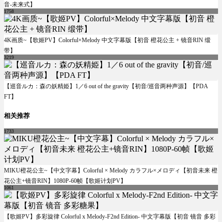
音-未来式】
1758
4K画质~【歌姬PV】Colorful×Melody 中文字幕版【初音 橙花公主 + 镜音RIN 缎
带】
3219
【巡音ルカ：森の妖精姫】1／6 out of the gravity【初音/巡音两种声源】【PDA
FT】
相关推荐
1733
MIKU橙花公主~【中文字幕】Colorful × Melody カラフル×メロディ【初音未来 橙
花公主+镜音RIN】1080P-60帧【歌姬计划PV】
1061
【歌姬PV】多彩旋律 Colorful x Melody-F2nd Edition- 中文字幕版【初音 镜音 多彩