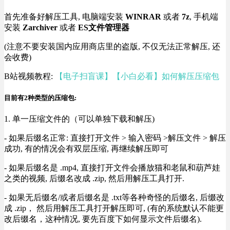
首先准备好解压工具, 电脑端安装
WINRAR
或者
7z
, 手机端
安装
Zarchiver
或者
ES文件管理器
(注意不要安装国内应用商店里的盗版, 不仅无法正常解压, 还
会收费)
B站视频教程:
【电子扫盲课】【小白必看】如何解压压缩包
目前有2种类型的压缩包:
1. 单一压缩文件的（可以单独下载和解压)
- 如果后缀名正常: 直接打开文件 > 输入密码 >解压文件 > 解压
成功, 有的情况会有双层压缩, 再继续解压即可
- 如果后缀名是 .mp4, 直接打开文件会播放猫和老鼠和葫芦娃
之类的视频, 后缀名改成 .zip, 然后用解压工具打开.
- 如果无后缀名/或者后缀名是 .txt等各种奇怪的后缀名, 后缀改
成 .zip， 然后用解压工具打开解压即可, (有的系统默认不能更
改后缀名，这种情况, 要先百度下如何显示文件后缀名).