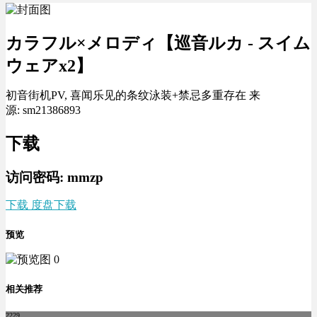
カラフル×メロディ【巡音ルカ - スイム
ウェアx2】
初音街机PV, 喜闻乐见的条纹泳装+禁忌多重存在 来
源: sm21386893
下载
访问密码: mmzp
下载 度盘下载
预览
相关推荐
2229