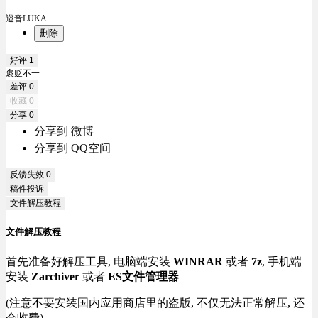
巡音LUKA
删除
好评
1
褒贬不一
差评
0
收藏
0
分享
0
分享到 微博
分享到 QQ空间
反馈失效
0
稿件投诉
文件解压教程
文件解压教程
首先准备好解压工具, 电脑端安装
WINRAR
或者
7z
, 手机端
安装
Zarchiver
或者
ES文件管理器
(注意不要安装国内应用商店里的盗版, 不仅无法正常解压, 还
会收费)