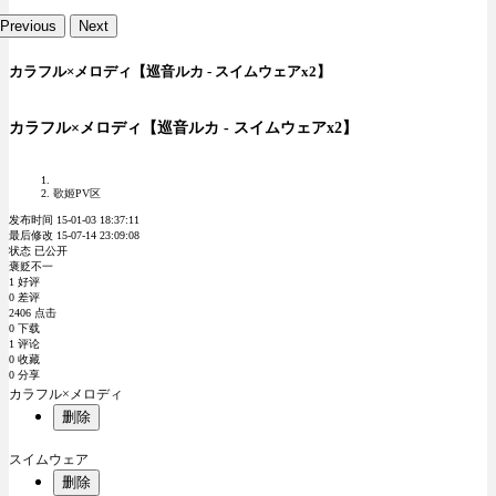
Previous
Next
カラフル×メロディ【巡音ルカ - スイムウェアx2】
カラフル×メロディ【巡音ルカ - スイムウェアx2】
歌姬PV区
发布时间 15-01-03 18:37:11
最后修改 15-07-14 23:09:08
状态 已公开
褒贬不一
1 好评
0 差评
2406 点击
0 下载
1 评论
0 收藏
0 分享
カラフル×メロディ
删除
スイムウェア
删除