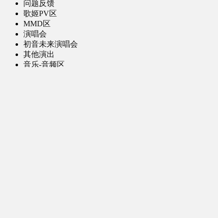
问题反馈
歌姬PV区
MMD区
演唱会
初音未来演唱会
其他演出
音乐-音频区
虚拟歌手音乐
普通歌手音乐
有声小说-广播剧
同人音声-ASMR [全年龄]
其他音频资源
动漫区
日本动画
国产动画
欧美动画
漫画区
日韩漫画
国产漫画
欧美漫画
小说-读物区
网文小说