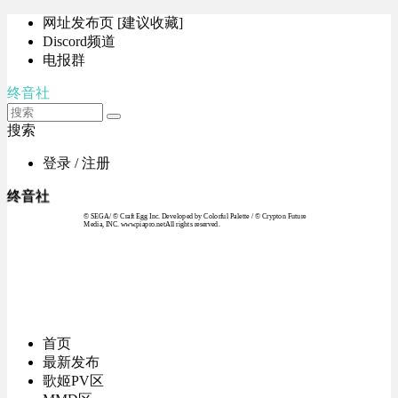
网址发布页 [建议收藏]
Discord频道
电报群
终音社
搜索
登录 / 注册
终音社
© SEGA / © Craft Egg Inc. Developed by Colorful Palette / © Crypton Future
Media, INC. www.piapro.netAll rights reserved.
首页
最新发布
歌姬PV区