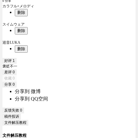
0 分享
カラフル×メロディ
删除
スイムウェア
删除
巡音LUKA
删除
好评
1
褒贬不一
差评
0
收藏
0
分享
0
分享到 微博
分享到 QQ空间
反馈失效
0
稿件投诉
文件解压教程
文件解压教程