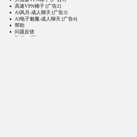
高速VPN梯子 [广告2]
AI风月-成人聊天 [广告3]
AI电子魅魔-成人聊天 [广告4]
帮助
问题反馈
歌姬PV区
MMD区
演唱会
初音未来演唱会
其他演出
音乐-音频区
虚拟歌手音乐
普通歌手音乐
有声小说-广播剧
同人音声-ASMR [全年龄]
其他音频资源
动漫区
日本动画
国产动画
欧美动画
漫画区