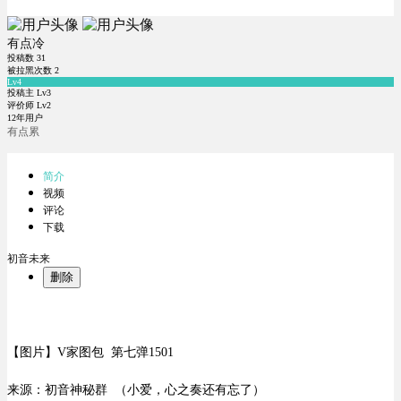
有点冷
投稿数
31
被拉黑次数
2
Lv4
投稿主 Lv3
评价师 Lv2
12年用户
有点累
简介
视频
评论
下载
初音未来
删除
【图片】V家图包 第七弹1501
来源：初音神秘群 （小爱，心之奏还有忘了）