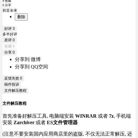
4 收藏
0 分享
初音未来
删除
好评
3
多半好评
差评
0
收藏
4
分享
0
分享到 微博
分享到 QQ空间
反馈失效
0
稿件投诉
文件解压教程
文件解压教程
首先准备好解压工具, 电脑端安装
WINRAR
或者
7z
, 手机端
安装
Zarchiver
或者
ES文件管理器
(注意不要安装国内应用商店里的盗版, 不仅无法正常解压, 还