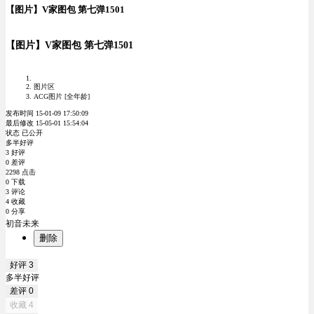
【图片】V家图包 第七弹1501
【图片】V家图包 第七弹1501
图片区
ACG图片 [全年龄]
发布时间 15-01-09 17:50:09
最后修改 15-05-01 15:54:04
状态 已公开
多半好评
3 好评
0 差评
2298 点击
0 下载
3 评论
4 收藏
0 分享
初音未来
删除
好评
3
多半好评
差评
0
收藏
4