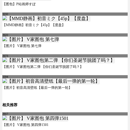
【图包】P站画师すぽ
3232
【MMD静画】初音ミク【45p】【度盘】
2622
【图片】 V家图包 第七弹
2673
【图片】 V家图包第二弹 【你们圣诞节脱团了吗？】
3394
【图片】初音高清壁纸【最后一弹的第一轮】
相关推荐
2917
【图片】 V家图包 第四弹1501