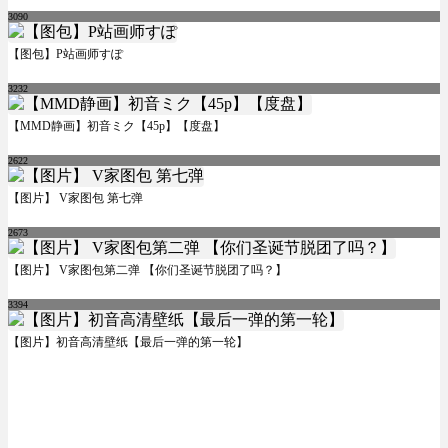
3090
【图包】P站画师すぽ
3232
【MMD静画】初音ミク【45p】【度盘】
2622
【图片】 V家图包 第七弹
2673
【图片】 V家图包第二弹 【你们圣诞节脱团了吗？】
3394
【图片】初音高清壁纸【最后一弹的第一轮】