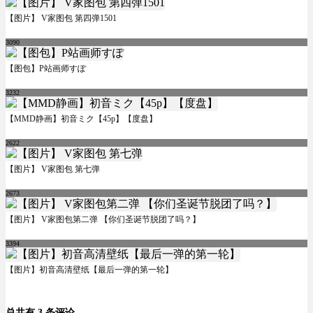
【图片】 V家图包 第四弹1501
3090
【图包】P站画师すぽ
3232
【MMD静画】初音ミク【45p】【度盘】
2622
【图片】 V家图包 第七弹
2673
【图片】 V家图包第二弹 【你们圣诞节脱团了吗？】
3394
【图片】初音高清壁纸【最后一弹的第一轮】
总共有 3 条评论