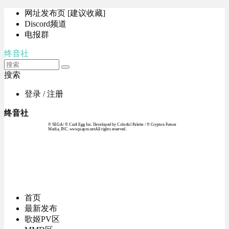
网址发布页 [建议收藏]
Discord频道
电报群
终音社
搜索
登录 / 注册
终音社
© SEGA / © Craft Egg Inc. Developed by Colorful Palette / © Crypton Future
Media, INC. www.piapro.netAll rights reserved.
首页
最新发布
歌姬PV区