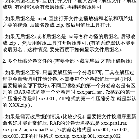
- 如果后缀名正常: 直接打开文件 > 输入密码 >解压文件 > 解压
成功, 有的情况会有双层压缩, 再继续解压即可
- 如果后缀名是 .mp4, 直接打开文件会播放猫和老鼠和葫芦娃
之类的视频, 后缀名改成 .zip, 然后用解压工具打开.
- 如果无后缀名/或者后缀名是 .txt等各种奇怪的后缀名, 后缀改
成 .zip， 然后用解压工具打开解压即可, (有的系统默认不能更
改后缀名，这种情况, 要先百度下如何显示文件后缀名).
2. 多个压缩分卷文件的 (需要全部下载完毕后 才能正确解压)
- 如果后缀名正常: 只需要解压第一个分卷即可, 工具在解压过
程中会自动调用其他分卷, 不需要每个分卷都解压一遍 (所以
需要提前全部下载好), 不同压缩格式的第一个分卷命名是有区
别的 (RAR格式的第一个分卷是叫 xxx.part1.rar , 7z格式的第一
个压缩分卷是叫 xxx.001 , ZIP格式的第一个压缩分卷 就是默认
的 XXX.zip ) .
- 如果是需要改后缀的情况 (比较少见): 需要把文件按顺序重新
命名好才能正常解压, RAR的分卷命名格式是 xxx.part1.rar,
xxx.part2.rar, xxx.part3.rar, 7z的命名格式是 xxx.001, xxx.002,
xxx.003, ZIP的排序格式 xxx.zip, xxx.zip.001, xxx.zip.002