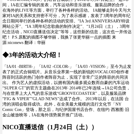
间，
IA
在
汇编专辑
的发表
，汽车运动
和音乐
游戏
、服装
品牌的合作
，
在海外
的LIVE
等方面，举行了
各种各样的活动
。
IA能够走到今天与大
家对IA的关系和支持密不可分，为了表示感谢，发表了
3
周年
的
周年纪
念日
期间举行的各种各样的活动的安排。
“
IA
3rd
ANNIVERSARY
特设
网站
公开
”、“
IA
3
周年
纪念歌曲的制作决定
”、“
1月24日
（
土
）
，
3
周年
纪念
活动
，NICO直播
送信决定
”等等，
这些新的信息，这次也一并传达
吧
！
P.S.原配的插图不够华丽，我换了张更华丽一点的插图 来
源:niconews 翻译：华丽
◆
3年的
活动
大介绍
！
「IA/01 -BIRTH-」「IA/02 -COLOR-」「IA/03 -VISION-」
至今为止
发
表了的
正式
合辑唱片。从音乐
业界
第一
线的
新锐
的VOCALOID
创作者
阵容到
活跃的
热门
创作者阵容
为止，实现了非常
广泛的阵容
的
共同演
出
。
作为艺人的虚拟
活动，以拥有
国内最多
观众数而自豪的
汽车运动
“
SUPER
GT”
的官方主题曲
在2013年
·2
014
年已
2年连续→I
A公司负责，
与在世界上大人气的音乐游戏“G
ROOVE
COASTER
”，以及
服装品牌
“F
IG
&
VIPER
”“GLAD
NEWS
”
达成
了
合作。
2013年以后，在
法国
·
台
湾
的
演唱会取得成功
。此外
，在全美最大
规模的
流行
文化节「NY
Comic Con」
登场
，
那之
后，与
纪伊国屋书店合作、在纽约·
西雅图·
旧
金山被放映等，IA在海外强势展开推
广活
动。
NICO直播
送信（1月24日
（
土
）
）