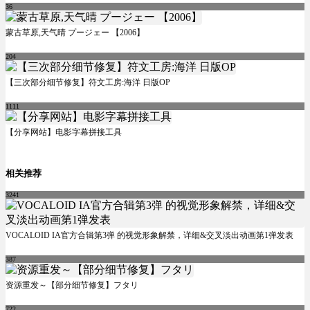
36
蒙古草原,天气晴 プージェー 【2006】
204
【三次部分细节修复】符文工房:海洋 日版OP
1111
【分享网站】电影字幕拼接工具
相关推荐
3241
VOCALOID IA官方合辑第3弹 的视觉形象解禁，详细&交叉淡出动画第1弹发表
387
资源重发～【部分细节修复】フタリ
722