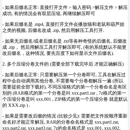
- 如果后缀名正常: 直接打开文件 > 输入密码 >解压文件 > 解压
成功, 有的情况会有双层压缩, 再继续解压即可
- 如果后缀名是 .mp4, 直接打开文件会播放猫和老鼠和葫芦娃
之类的视频, 后缀名改成 .zip, 然后用解压工具打开.
- 如果无后缀名/或者后缀名是 .txt等各种奇怪的后缀名, 后缀改
成 .zip， 然后用解压工具打开解压即可, (有的系统默认不能更
改后缀名，这种情况, 要先百度下如何显示文件后缀名).
2. 多个压缩分卷文件的 (需要全部下载完毕后 才能正确解压)
- 如果后缀名正常: 只需要解压第一个分卷即可, 工具在解压过
程中会自动调用其他分卷, 不需要每个分卷都解压一遍 (所以
需要提前全部下载好), 不同压缩格式的第一个分卷命名是有区
别的 (RAR格式的第一个分卷是叫 xxx.part1.rar , 7z格式的第一
个压缩分卷是叫 xxx.001 , ZIP格式的第一个压缩分卷 就是默认
的 XXX.zip ) .
- 如果是需要改后缀的情况 (比较少见): 需要把文件按顺序重新
命名好才能正常解压, RAR的分卷命名格式是 xxx.part1.rar,
xxx.part2.rar, xxx.part3.rar, 7z的命名格式是 xxx.001, xxx.002,