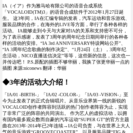
IA（イア）作为雅马哈
有限公司
的
语音合成
系统
「VOCALOID(TM)3」
的语音合成
软件于2012
年1月27
日诞
生。
这
3年间，
IA
在
汇编专辑
的发表
，汽车运动
和音乐
游戏
、
服装
品牌的合作
，在海外
的LIVE
等方面，举行了
各种各样的
活动
。
IA能够走到今天与大家对IA的关系和支持密不可分，
为了表示感谢，发表了
3
周年
的
周年纪念日
期间举行的各种各
样的活动的安排。
“
IA
3rd
ANNIVERSARY
特设
网站
公开
”、
“
IA
3
周年
纪念歌曲的制作决定
”、“
1月24日
（
土
）
，
3
周年
纪
念
活动
，NICO直播
送信决定
”等等，
这些新的信息，这次也一
并传达
吧
！
P.S.原配的插图不够华丽，我换了张更华丽一点的
插图 来源:niconews 翻译：华丽
◆
3年的
活动
大介绍
！
「IA/01 -BIRTH-」「IA/02 -COLOR-」「IA/03 -VISION-」
至
今为止
发表了的
正式
合辑唱片。从音乐
业界
第一
线的
新锐
的
VOCALOID
创作者阵容到
活跃的
热门
创作者阵容
为止，实现
了非常
广泛的阵容
的
共同演出
。
作为艺人的虚拟
活动，以拥
有
国内最多
观众数而自豪的
汽车运动
“
SUPER
GT”
的官方主题
曲
在2013年
·2
014
年已
2年连续→I
A公司负责，与在世界上大人
气的音乐游戏“G
ROOVE
COASTER
”，以及
服装品牌“F
IG
&