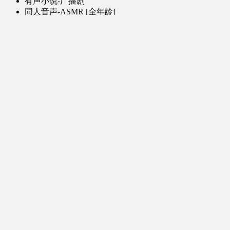
有声小说-广播剧
同人音声-ASMR [全年龄]
其他音频资源
动漫区
日本动画
国产动画
欧美动画
漫画区
日韩漫画
国产漫画
欧美漫画
小说-读物区
网文小说
日式轻小说
其他读物
图片区
ACG图片 [全年龄]
其他图片
AI图片 [全年龄]
游戏区
PC-游戏
手机-游戏