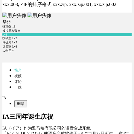
xxx.003, ZIP的排序格式 xxx.zip, xxx.zip.001, xxx.zip.002
华丽
投稿数
19
被拉黑次数
0
Lv3
投稿主 Lv2
评价师 Lv3
点赞家 Lv4
12年用户
简介
视频
评论
下载
IA
删除
IA三周年诞生庆祝
IA（イア）作为雅马哈
有限公司
的
语音合成
系统
「VOCALOID(TM)3」
的语音合成
软件于2012
年1月27
日诞生。
这
3年