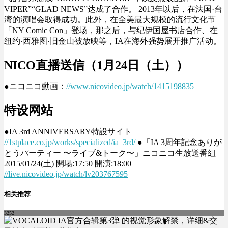
VIPER
”“GLAD
NEWS
”
达成
了
合作。
2013年以后，在
法国
·
台
湾
的
演唱会取得成功
。此外
，在全美最大
规模的
流行
文化节
「NY Comic Con」
登场
，
那之
后，与
纪伊国屋书店合作、在
纽约·
西雅图·
旧
金山被放映等，IA在海外强势展开推
广活
动。
NICO直播
送信（1月24日
（
土
）
）
●ニコニコ動画：
//www.nicovideo.jp/watch/1415198835
特设网站
●IA 3rd ANNIVERSARY特設サイト
//1stplace.co.jp/works/specialized/ia_3rd/
●「IA 3周年記念ありが
とうパーティー 〜ライブ&トーク〜」ニコニコ生放送番組
2015/01/24(土) 開場:17:50 開演:18:00
//live.nicovideo.jp/watch/lv203767595
相关推荐
3252