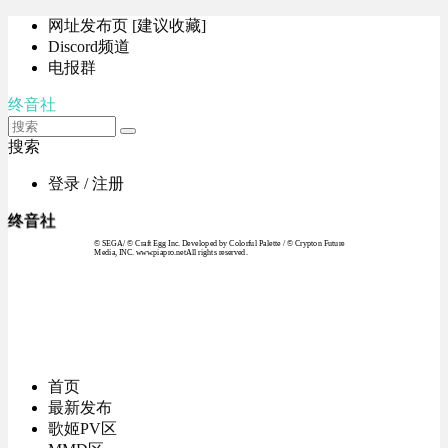
网址发布页 [建议收藏]
Discord频道
电报群
终音社
搜索
登录 / 注册
终音社
© SEGA / © Craft Egg Inc. Developed by Colorful Palette / © Crypton Future
Media, INC. www.piapro.netAll rights reserved.
首页
最新发布
歌姬PV区