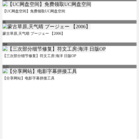
【UC网盘空间】免费领取UC网盘空间
36
蒙古草原,天气晴 プージェー 【2006】
204
【三次部分细节修复】符文工房:海洋 日版OP
1111
【分享网站】电影字幕拼接工具