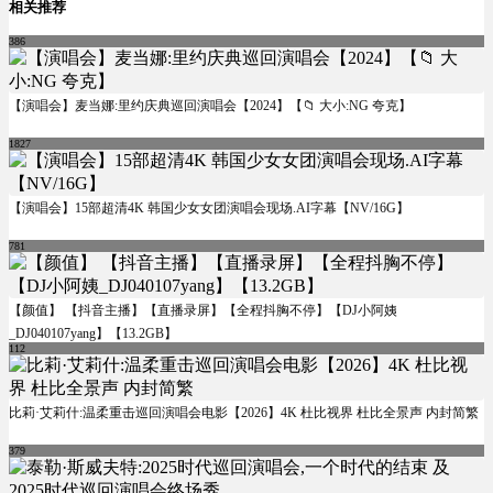
相关推荐
386
【演唱会】麦当娜:里约庆典巡回演唱会【2024】【📁 大小:NG 夸克】
1827
【演唱会】15部超清4K 韩国少女女团演唱会现场.AI字幕【NV/16G】
781
【颜值】 【抖音主播】【直播录屏】【全程抖胸不停】【DJ小阿姨
_DJ040107yang】【13.2GB】
112
比莉·艾莉什:温柔重击巡回演唱会电影【2026】4K 杜比视界 杜比全景声 内封简繁
379