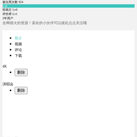
被拉黑次数
924
Lv6
投稿主 Lv6
评价师 Lv1
2年用户
全网很火的资源！喜欢的小伙伴可以彼此点点关注哦
简介
视频
评论
下载
4K
删除
演唱会
删除