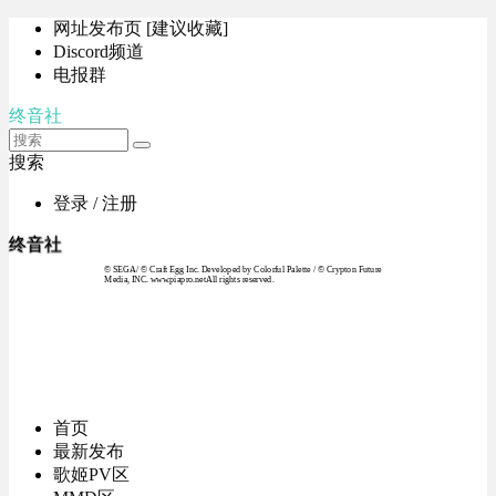
网址发布页 [建议收藏]
Discord频道
电报群
终音社
搜索
登录 / 注册
终音社
© SEGA / © Craft Egg Inc. Developed by Colorful Palette / © Crypton Future
Media, INC. www.piapro.netAll rights reserved.
首页
最新发布
歌姬PV区