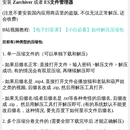
安装
Zarchiver
或者
ES文件管理器
(注意不要安装国内应用商店里的盗版, 不仅无法正常解压, 还
会收费)
B站视频教程:
【电子扫盲课】【小白必看】如何解压压缩包
目前有2种类型的压缩包:
1. 单一压缩文件的（可以单独下载和解压)
- 如果后缀名正常: 直接打开文件 > 输入密码 >解压文件 > 解压
成功, 有的情况会有双层压缩, 再继续解压即可
- 如果后缀名是 .mp4, 直接打开文件会播放猫和老鼠和葫芦娃
之类的视频, 后缀名改成 .zip, 然后用解压工具打开.
- 如果无后缀名/或者后缀名是 .txt等各种奇怪的后缀名, 后缀改
成 .zip， 然后用解压工具打开解压即可, (有的系统默认不能更
改后缀名，这种情况, 要先百度下如何显示文件后缀名).
2. 多个压缩分卷文件的 (需要全部下载完毕后 才能正确解压)