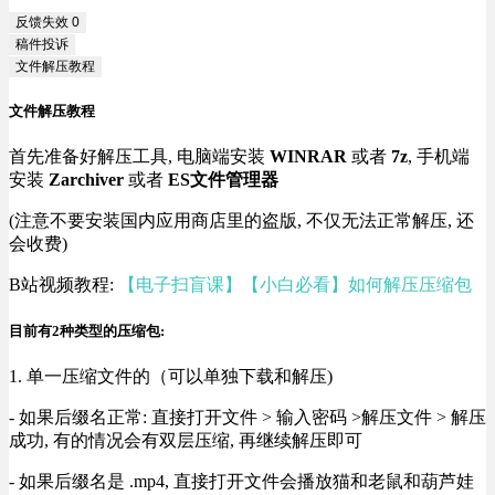
反馈失效
0
稿件投诉
文件解压教程
文件解压教程
首先准备好解压工具, 电脑端安装
WINRAR
或者
7z
, 手机端
安装
Zarchiver
或者
ES文件管理器
(注意不要安装国内应用商店里的盗版, 不仅无法正常解压, 还
会收费)
B站视频教程:
【电子扫盲课】【小白必看】如何解压压缩包
目前有2种类型的压缩包:
1. 单一压缩文件的（可以单独下载和解压)
- 如果后缀名正常: 直接打开文件 > 输入密码 >解压文件 > 解压
成功, 有的情况会有双层压缩, 再继续解压即可
- 如果后缀名是 .mp4, 直接打开文件会播放猫和老鼠和葫芦娃