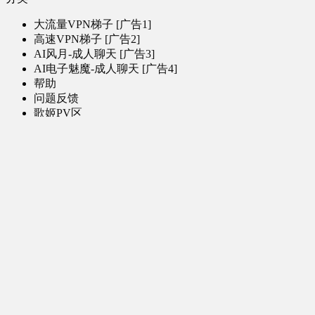
大流量VPN梯子 [广告1]
高速VPN梯子 [广告2]
AI风月-成人聊天 [广告3]
AI电子魅魔-成人聊天 [广告4]
帮助
问题反馈
歌姬PV区
MMD区
演唱会
初音未来演唱会
其他演出
音乐-音频区
虚拟歌手音乐
普通歌手音乐
有声小说-广播剧
同人音声-ASMR [全年龄]
其他音频资源
动漫区
日本动画
国产动画