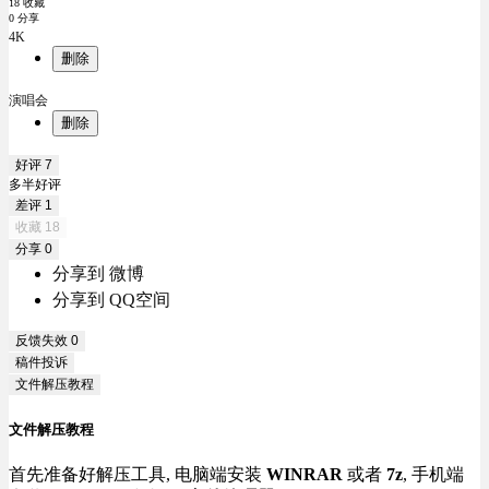
18 收藏
0 分享
4K
删除
演唱会
删除
好评
7
多半好评
差评
1
收藏
18
分享
0
分享到 微博
分享到 QQ空间
反馈失效
0
稿件投诉
文件解压教程
文件解压教程
首先准备好解压工具, 电脑端安装
WINRAR
或者
7z
, 手机端