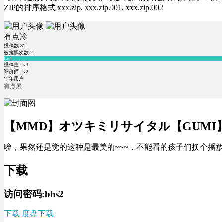
ZIP的排序格式 xxx.zip, xxx.zip.001, xxx.zip.002
有点冷
投稿数
31
被拉黑次数
2
Lv4
投稿主 Lv3
评价师 Lv2
12年用户
有点累
【MMD】オツキミリサイタル【GUMI
唉，果然还是觉的这种是最美的~~~，不能看的孩子们换个播放器
下载
访问密码:bhs2
下载 度盘下载