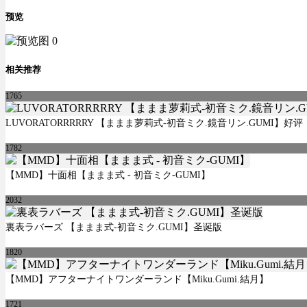
预览
相关推荐
1765
LUVORATORRRRRY 【ままま萝莉式-初音ミク.鏡音リン.GUMI】好评
1782
【MMD】十面相【ままま式 - 初音ミク-GUMI】
2032
裏表ラバーズ 【ままま式-初音ミク.GUMI】圣诞版
1820
【MMD】アフターナイトワンダーランド【Miku.Gumi.結月】
1721