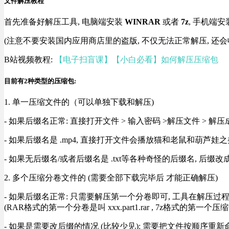
文件解压教程
首先准备好解压工具, 电脑端安装
WINRAR
或者
7z
, 手机端安
(注意不要安装国内应用商店里的盗版, 不仅无法正常解压, 还会
B站视频教程:
【电子扫盲课】【小白必看】如何解压压缩包
目前有2种类型的压缩包:
1. 单一压缩文件的（可以单独下载和解压)
- 如果后缀名正常: 直接打开文件 > 输入密码 >解压文件 > 
- 如果后缀名是 .mp4, 直接打开文件会播放猫和老鼠和葫芦娃之类
- 如果无后缀名/或者后缀名是 .txt等各种奇怪的后缀名, 后缀
2. 多个压缩分卷文件的 (需要全部下载完毕后 才能正确解压)
- 如果后缀名正常: 只需要解压第一个分卷即可, 工具在解压
(RAR格式的第一个分卷是叫 xxx.part1.rar , 7z格式的第一个压缩
- 如果是需要改后缀的情况 (比较少见): 需要把文件按顺序重新命名好才能正常解压, RA