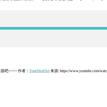
】
吧~~~~ 作者：
ToneDeafArt
来源: https://www.youtube.com/wa