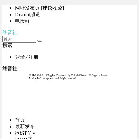
网址发布页 [建议收藏]
Discord频道
电报群
终音社
搜索
登录 / 注册
终音社
© SEGA / © Craft Egg Inc. Developed by Colorful Palette / © Crypton Future
Media, INC. www.piapro.netAll rights reserved.
首页
最新发布
歌姬PV区