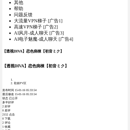
其他
帮助
问题反馈
大流量VPN梯子 [广告1]
高速VPN梯子 [广告2]
AI风月-成人聊天 [广告3]
AI电子魅魔-成人聊天 [广告4]
【透视DIVA】恋色病棟【初音ミク】
【透视DIVA】恋色病棟【初音ミク】
歌姬PV区
发布时间 15-01-16 05:33:54
最后修改 15-01-16 05:33:54
状态 已公开
多半好评
2 好评
0 差评
2152 点击
0 下载
2 评论
1 收藏