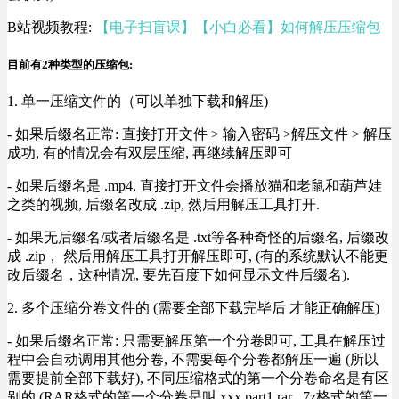
B站视频教程:
【电子扫盲课】【小白必看】如何解压压缩包
目前有2种类型的压缩包:
1. 单一压缩文件的（可以单独下载和解压)
- 如果后缀名正常: 直接打开文件 > 输入密码 >解压文件 > 解压
成功, 有的情况会有双层压缩, 再继续解压即可
- 如果后缀名是 .mp4, 直接打开文件会播放猫和老鼠和葫芦娃
之类的视频, 后缀名改成 .zip, 然后用解压工具打开.
- 如果无后缀名/或者后缀名是 .txt等各种奇怪的后缀名, 后缀改
成 .zip， 然后用解压工具打开解压即可, (有的系统默认不能更
改后缀名，这种情况, 要先百度下如何显示文件后缀名).
2. 多个压缩分卷文件的 (需要全部下载完毕后 才能正确解压)
- 如果后缀名正常: 只需要解压第一个分卷即可, 工具在解压过
程中会自动调用其他分卷, 不需要每个分卷都解压一遍 (所以
需要提前全部下载好), 不同压缩格式的第一个分卷命名是有区
别的 (RAR格式的第一个分卷是叫 xxx.part1.rar , 7z格式的第一