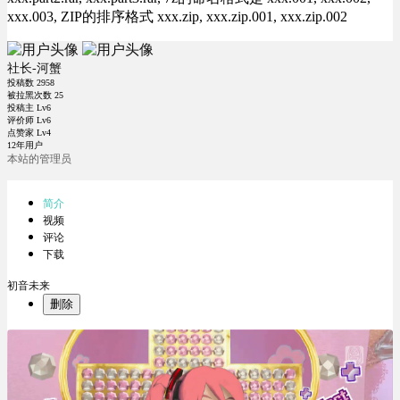
xxx.003, ZIP的排序格式 xxx.zip, xxx.zip.001, xxx.zip.002
社长-河蟹
投稿数
2958
被拉黑次数
25
投稿主 Lv6
评价师 Lv6
点赞家 Lv4
12年用户
本站的管理员
简介
视频
评论
下载
初音未来
删除