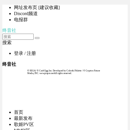
网址发布页 [建议收藏]
Discord频道
电报群
终音社
搜索
登录 / 注册
终音社
© SEGA / © Craft Egg Inc. Developed by Colorful Palette / © Crypton Future
Media, INC. www.piapro.netAll rights reserved.
首页
最新发布
歌姬PV区