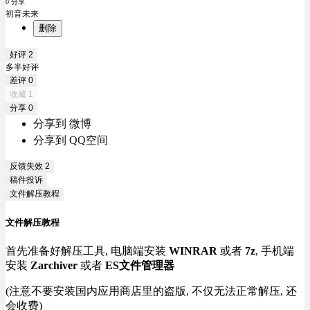
0 分享
初音未来
删除
好评
2
多半好评
差评
0
收藏
1
分享
0
分享到 微博
分享到 QQ空间
反馈失效
2
稿件投诉
文件解压教程
文件解压教程
首先准备好解压工具, 电脑端安装
WINRAR
或者
7z
, 手机端
安装
Zarchiver
或者
ES文件管理器
(注意不要安装国内应用商店里的盗版, 不仅无法正常解压, 还
会收费)