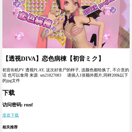
【透视DIVA】恋色病棟【初音ミク】
初音街机PV 透视PLAY, 这次好丧尸的样子, 连颜色都给换了, 不介意的
话 也可以食用 来源: sm21827083
请插入1张额外图片,同样200k以下
的jpg文件
下载
访问密码: rnnf
度盘下载
相关推荐