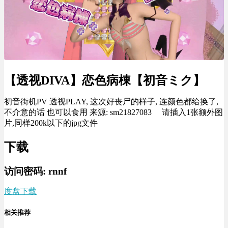
【透视DIVA】恋色病棟【初音ミク】
初音街机PV 透视PLAY, 这次好丧尸的样子, 连颜色都给换了,
不介意的话 也可以食用 来源: sm21827083
请插入1张额外图
片,同样200k以下的jpg文件
下载
访问密码: rnnf
度盘下载
相关推荐