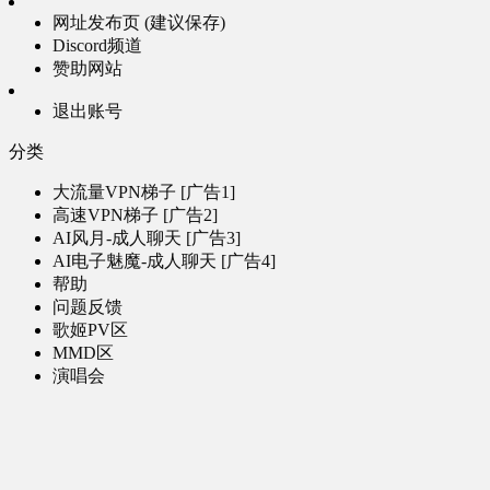
网址发布页 (建议保存)
Discord频道
赞助网站
退出账号
分类
大流量VPN梯子 [广告1]
高速VPN梯子 [广告2]
AI风月-成人聊天 [广告3]
AI电子魅魔-成人聊天 [广告4]
帮助
问题反馈
歌姬PV区
MMD区
演唱会
初音未来演唱会
其他演出
音乐-音频区
虚拟歌手音乐