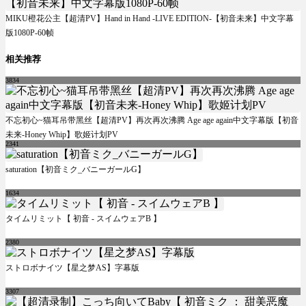
MIKU橙花公主【超清PV】Hand in Hand -LIVE EDITION-【初音未来】中文字幕
版1080P-60帧
相关推荐
3834
不忘初心~猫耳吊带黑丝【超清PV】再次再次沸腾 Age age again中文字幕版【初音
未来-Honey Whip】歌姬计划PV
2341
saturation【初音ミク_バニーガールG】
1634
タイムリミット【 初音 - スイムウェアB 】
2380
ストロボナイツ【星之梦AS】字幕版
3307