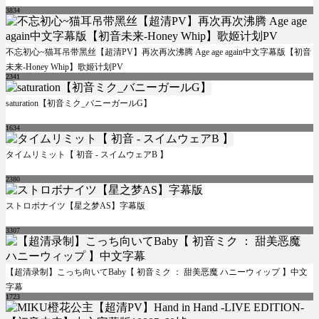
3834
不忘初心~猫耳吊带黑丝【超清PV】再次再次沸腾 Age age again中文字幕版【初音
未来-Honey Whip】歌姬计划PV
2341
saturation【初音ミク_バニーガールG】
1634
タイムリミット【 初音 - スイムウェアB 】
2380
ストロボナイツ【星之梦AS】字幕版
3307
【超清录制】こっち向いてBaby【 初音ミク ： 甜美恶魔 ハニーウィップ 】中文
字幕
1723