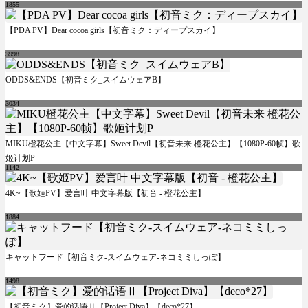
1855
【PDA PV】Dear cocoa girls【初音ミク：ディープスカイ】
3998
ODDS&ENDS【初音ミク_スイムウェアB】
3034
MIKU橙花公主【中文字幕】Sweet Devil【初音未来 橙花公主】【1080P-60帧】歌
姬计划P
1142
4K~【歌姬PV】爱言叶 中文字幕版【初音 - 橙花公主】
1884
キャットフード【初音ミク-スイムウェア-ネコミミしっぽ】
1498
【初音ミク】爱的话语Ⅱ【Project Diva】【deco*27】