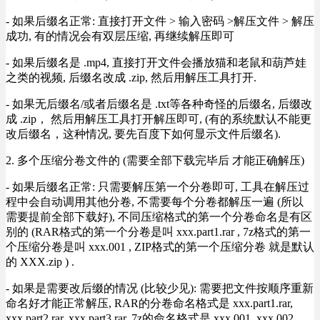
- 如果后缀名正常: 直接打开文件 > 输入密码 >解压文件 > 解压
成功, 有的情况会有双层压缩, 再继续解压即可
- 如果后缀名是 .mp4, 直接打开文件会播放猫和老鼠和葫芦娃
之类的视频, 后缀名改成 .zip, 然后用解压工具打开.
- 如果无后缀名/或者后缀名是 .txt等各种奇怪的后缀名, 后缀改
成 .zip， 然后用解压工具打开解压即可, (有的系统默认不能更
改后缀名，这种情况, 要先百度下如何显示文件后缀名).
2. 多个压缩分卷文件的 (需要全部下载完毕后 才能正确解压)
- 如果后缀名正常: 只需要解压第一个分卷即可, 工具在解压过
程中会自动调用其他分卷, 不需要每个分卷都解压一遍 (所以
需要提前全部下载好), 不同压缩格式的第一个分卷命名是有区
别的 (RAR格式的第一个分卷是叫 xxx.part1.rar , 7z格式的第一
个压缩分卷是叫 xxx.001 , ZIP格式的第一个压缩分卷 就是默认
的 XXX.zip ) .
- 如果是需要改后缀的情况 (比较少见): 需要把文件按顺序重新
命名好才能正常解压, RAR的分卷命名格式是 xxx.part1.rar,
xxx.part2.rar, xxx.part3.rar, 7z的命名格式是 xxx.001, xxx.002,