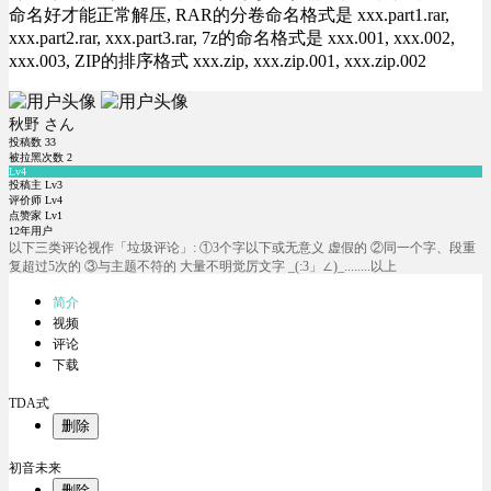
命名好才能正常解压, RAR的分卷命名格式是 xxx.part1.rar,
xxx.part2.rar, xxx.part3.rar, 7z的命名格式是 xxx.001, xxx.002,
xxx.003, ZIP的排序格式 xxx.zip, xxx.zip.001, xxx.zip.002
秋野 さん
投稿数
33
被拉黑次数
2
Lv4
投稿主 Lv3
评价师 Lv4
点赞家 Lv1
12年用户
以下三类评论视作「垃圾评论」: ①3个字以下或无意义 虚假的 ②同一个字、段重
复超过5次的 ③与主题不符的 大量不明觉厉文字 _(:3」∠)_........以上
简介
视频
评论
下载
TDA式
删除
初音未来
删除