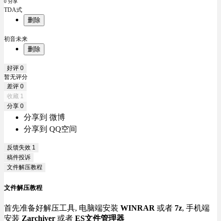
0 分享
TDA式
删除
初音未来
删除
好评
0
暂无评分
差评
0
收藏
1
分享
0
分享到 微博
分享到 QQ空间
反馈失效
1
稿件投诉
文件解压教程
文件解压教程
首先准备好解压工具, 电脑端安装
WINRAR
或者
7z
, 手机端
安装
Zarchiver
或者
ES文件管理器