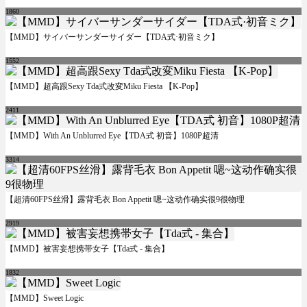
1860
【MMD】サイバーサンダーサイダー【TDA式·初音ミク】
1552
【MMD】超高跟Sexy Tda式改変Miku Fiesta 【K-Pop】
2411
【MMD】With An Unblurred Eye【TDA式 初音】1080P超清
3314
【超清60FPS丝滑】露背毛衣 Bon Appetit 嗯~这动作确实很9很物理
2919
【MMD】被害妄想携帯女子【Tda式 - 集合】
1832
【MMD】Sweet Logic