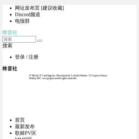
网址发布页 [建议收藏]
Discord频道
电报群
终音社
搜索
登录 / 注册
终音社
© SEGA / © Craft Egg Inc. Developed by Colorful Palette / © Crypton Future
Media, INC. www.piapro.netAll rights reserved.
首页
最新发布
歌姬PV区