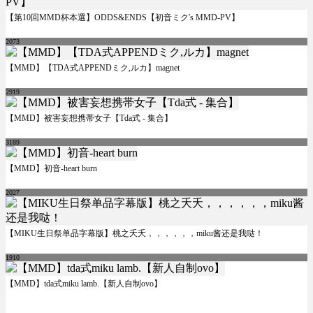
【第10回MMD杯本選】ODDS&ENDS【初音ミク's MMD-PV】
2073
【MMD】【TDA式APPENDミク,ルカ】magnet
2919
【MMD】被害妄想携帯女子【Tda式 - 集合】
3189
【MMD】初音-heart burn
2027
【MIKU生日祭单品字幕版】桃之夭夭，，，，，，miku酱还是我哒！
1910
【MMD】tda式miku lamb.【新人自制ovo】