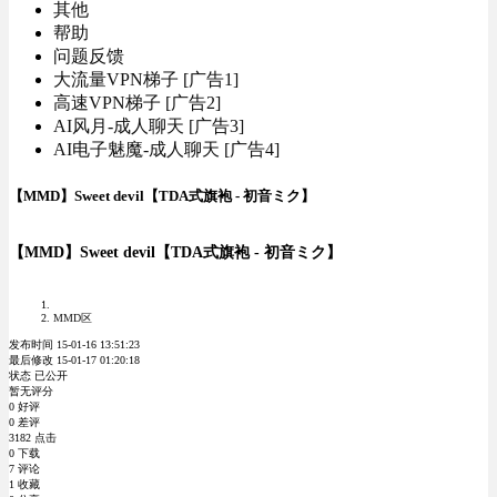
其他
帮助
问题反馈
大流量VPN梯子 [广告1]
高速VPN梯子 [广告2]
AI风月-成人聊天 [广告3]
AI电子魅魔-成人聊天 [广告4]
【MMD】Sweet devil【TDA式旗袍 - 初音ミク】
【MMD】Sweet devil【TDA式旗袍 - 初音ミク】
MMD区
发布时间 15-01-16 13:51:23
最后修改 15-01-17 01:20:18
状态 已公开
暂无评分
0 好评
0 差评
3182 点击
0 下载
7 评论
1 收藏