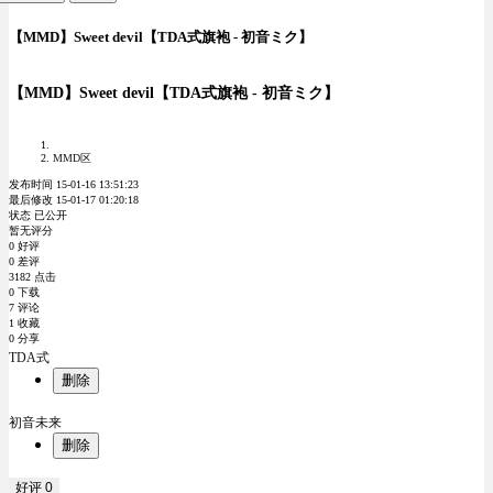
【MMD】Sweet devil【TDA式旗袍 - 初音ミク】
【MMD】Sweet devil【TDA式旗袍 - 初音ミク】
MMD区
发布时间 15-01-16 13:51:23
最后修改 15-01-17 01:20:18
状态 已公开
暂无评分
0 好评
0 差评
3182 点击
0 下载
7 评论
1 收藏
0 分享
TDA式
删除
初音未来
删除
好评
0