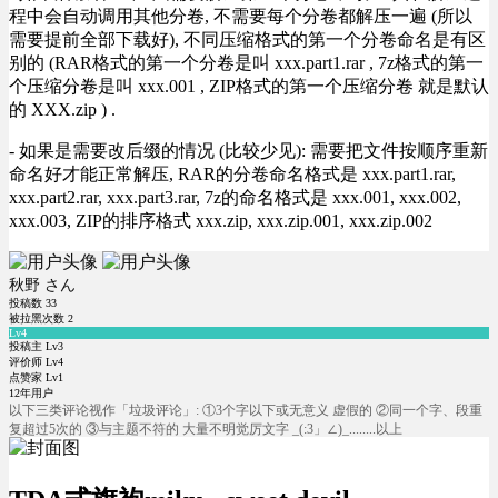
程中会自动调用其他分卷, 不需要每个分卷都解压一遍 (所以
需要提前全部下载好), 不同压缩格式的第一个分卷命名是有区
别的 (RAR格式的第一个分卷是叫 xxx.part1.rar , 7z格式的第一
个压缩分卷是叫 xxx.001 , ZIP格式的第一个压缩分卷 就是默认
的 XXX.zip ) .
- 如果是需要改后缀的情况 (比较少见): 需要把文件按顺序重新
命名好才能正常解压, RAR的分卷命名格式是 xxx.part1.rar,
xxx.part2.rar, xxx.part3.rar, 7z的命名格式是 xxx.001, xxx.002,
xxx.003, ZIP的排序格式 xxx.zip, xxx.zip.001, xxx.zip.002
秋野 さん
投稿数
33
被拉黑次数
2
Lv4
投稿主 Lv3
评价师 Lv4
点赞家 Lv1
12年用户
以下三类评论视作「垃圾评论」: ①3个字以下或无意义 虚假的 ②同一个字、段重
复超过5次的 ③与主题不符的 大量不明觉厉文字 _(:3」∠)_........以上