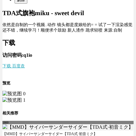
TDA式旗袍miku - sweet devil
依然是自制的一个视频..动作 镜头都是度娘给的= = 试了一下渲染感觉
还不错，继续学习！顺便求个鼓励 新人渣作 跪求轻喷 来源:自制
下载
访问密码:q1io
下载 百度盘
预览
相关推荐
1860
【MMD】サイバーサンダーサイダー【TDA式·初音ミク】