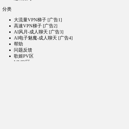
分类
大流量VPN梯子 [广告1]
高速VPN梯子 [广告2]
AI风月-成人聊天 [广告3]
AI电子魅魔-成人聊天 [广告4]
帮助
问题反馈
歌姬PV区
MMD区
演唱会
初音未来演唱会
其他演出
音乐-音频区
虚拟歌手音乐
普通歌手音乐
有声小说-广播剧
同人音声-ASMR [全年龄]
其他音频资源
动漫区
日本动画