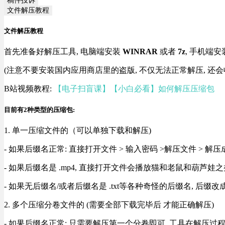
文件解压教程
文件解压教程
首先准备好解压工具, 电脑端安装
WINRAR
或者
7z
, 手机端安
(注意不要安装国内应用商店里的盗版, 不仅无法正常解压, 还会
B站视频教程:
【电子扫盲课】【小白必看】如何解压压缩包
目前有2种类型的压缩包:
1. 单一压缩文件的（可以单独下载和解压)
- 如果后缀名正常: 直接打开文件 > 输入密码 >解压文件 > 
- 如果后缀名是 .mp4, 直接打开文件会播放猫和老鼠和葫芦娃之类
- 如果无后缀名/或者后缀名是 .txt等各种奇怪的后缀名, 后缀
2. 多个压缩分卷文件的 (需要全部下载完毕后 才能正确解压)
- 如果后缀名正常: 只需要解压第一个分卷即可, 工具在解压