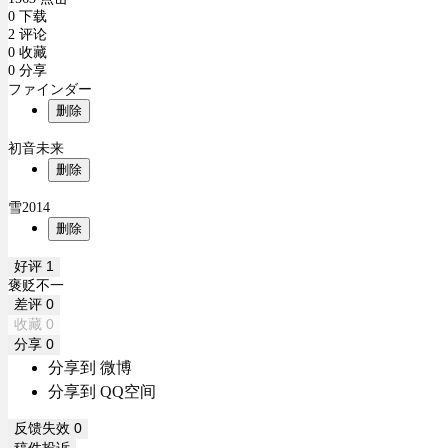
0 下载
2 评论
0 收藏
0 分享
ファインダー
删除
初音未来
删除
雪2014
删除
好评
1
褒贬不一
差评
0
收藏
0
分享
0
分享到 微博
分享到 QQ空间
反馈失效
0
稿件投诉