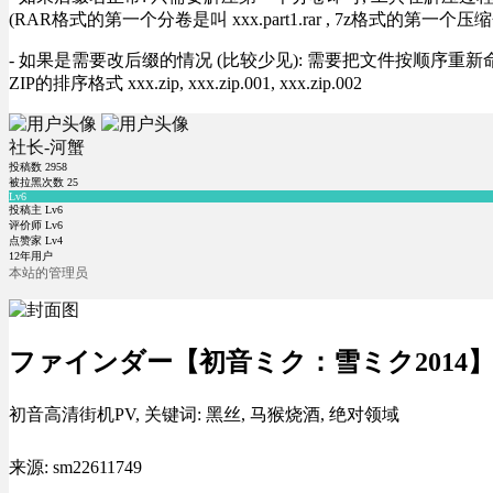
(RAR格式的第一个分卷是叫 xxx.part1.rar , 7z格式的第一个压缩
- 如果是需要改后缀的情况 (比较少见): 需要把文件按顺序重新命名好才能正常解压, RA
ZIP的排序格式 xxx.zip, xxx.zip.001, xxx.zip.002
社长-河蟹
投稿数
2958
被拉黑次数
25
Lv6
投稿主 Lv6
评价师 Lv6
点赞家 Lv4
12年用户
本站的管理员
ファインダー【初音ミク：雪ミク2014
初音高清街机PV, 关键词: 黑丝, 马猴烧酒, 绝对领域
来源: sm22611749