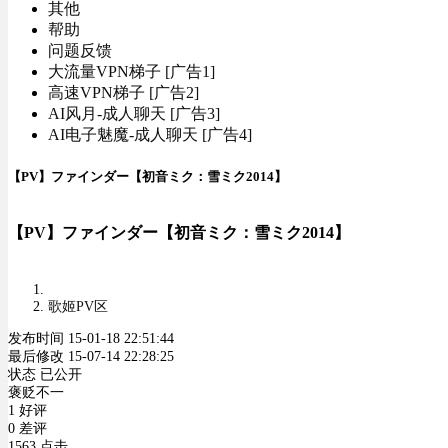
其他
帮助
问题反馈
大流量VPN梯子 [广告1]
高速VPN梯子 [广告2]
AI风月-成人聊天 [广告3]
AI电子魅魔-成人聊天 [广告4]
【PV】ファインダー【初音ミク：雪ミク2014】
【PV】ファインダー【初音ミク：雪ミク2014】
歌姬PV区
发布时间 15-01-18 22:51:44
最后修改 15-07-14 22:28:25
状态 已公开
褒贬不一
1 好评
0 差评
1563 点击