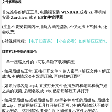
文件解压教程
首先准备好解压工具, 电脑端安装
WINRAR
或者
7z
, 手机端
安装
Zarchiver
或者
ES文件管理器
(注意不要安装国内应用商店里的盗版, 不仅无法正常解压, 还
会收费)
B站视频教程:
【电子扫盲课】【小白必看】如何解压压缩包
目前有2种类型的压缩包:
1. 单一压缩文件的（可以单独下载和解压)
- 如果后缀名正常: 直接打开文件 > 输入密码 >解压文件 > 解压
成功, 有的情况会有双层压缩, 再继续解压即可
- 如果后缀名是 .mp4, 直接打开文件会播放猫和老鼠和葫芦娃
之类的视频, 后缀名改成 .zip, 然后用解压工具打开.
- 如果无后缀名/或者后缀名是 .txt等各种奇怪的后缀名, 后缀改
成 .zip， 然后用解压工具打开解压即可, (有的系统默认不能更
改后缀名，这种情况, 要先百度下如何显示文件后缀名).