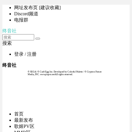
网址发布页 [建议收藏]
Discord频道
电报群
终音社
搜索
登录 / 注册
终音社
© SEGA / © Craft Egg Inc. Developed by Colorful Palette / © Crypton Future
Media, INC. www.piapro.netAll rights reserved.
首页
最新发布
歌姬PV区