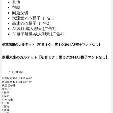
其他
帮助
问题反馈
大流量VPN梯子 [广告1]
高速VPN梯子 [广告2]
AI风月-成人聊天 [广告3]
AI电子魅魔-成人聊天 [广告4]
多重未来のカルテット【初音ミク：雪ミク2014AS帽子マントなし】
多重未来のカルテット【初音ミク：雪ミク2014AS帽子マントなし】
歌姬PV区
发布时间 15-01-24 05:44:07
最后修改 15-01-24 05:44:07
状态 已公开
褒贬不一
1 好评
0 差评
1798 点击
0 下载
7 评论
0 收藏