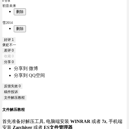
0 分享
初音未来
删除
雪2014
删除
好评
1
褒贬不一
差评
0
收藏
0
分享
0
分享到 微博
分享到 QQ空间
反馈失效
0
稿件投诉
文件解压教程
文件解压教程
首先准备好解压工具, 电脑端安装
WINRAR
或者
7z
, 手机端
安装
Zarchiver
或者
ES文件管理器