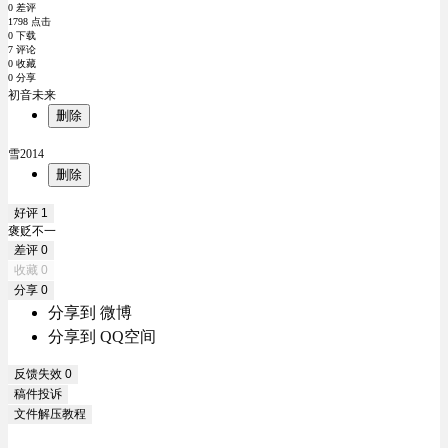
0 差评
1798 点击
0 下载
7 评论
0 收藏
0 分享
初音未来
删除
雪2014
删除
好评
1
褒贬不一
差评
0
收藏
0
分享
0
分享到 微博
分享到 QQ空间
反馈失效
0
稿件投诉
文件解压教程