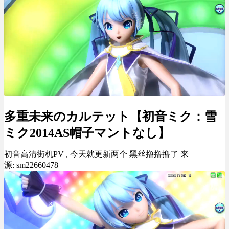
多重未来のカルテット【初音ミク：雪
ミク2014AS帽子マントなし】
初音高清街机PV , 今天就更新两个 黑丝撸撸撸了 来
源: sm22660478