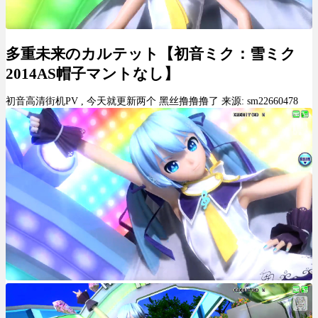
多重未来のカルテット【初音ミク：雪ミク
2014AS帽子マントなし】
初音高清街机PV , 今天就更新两个 黑丝撸撸撸了 来源: sm22660478