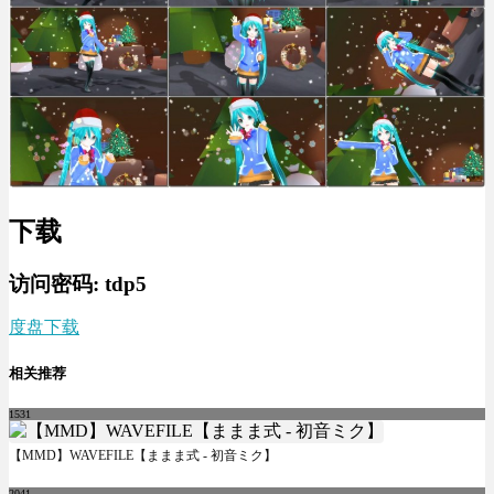
下载
访问密码: tdp5
度盘下载
相关推荐
1531
【MMD】WAVEFILE【ままま式 - 初音ミク】
2041