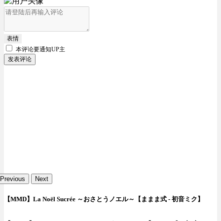
表情
本评论要
通知UP主
发表评论
Previous
Next
【MMD】La Noël Sucrée ～おさとうノエル～【ままま式 - 初音ミク】