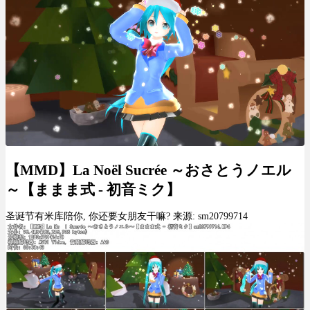
【MMD】La Noël Sucrée ～おさとうノエル
～【ままま式 - 初音ミク】
圣诞节有米库陪你, 你还要女朋友干嘛? 来源: sm20799714