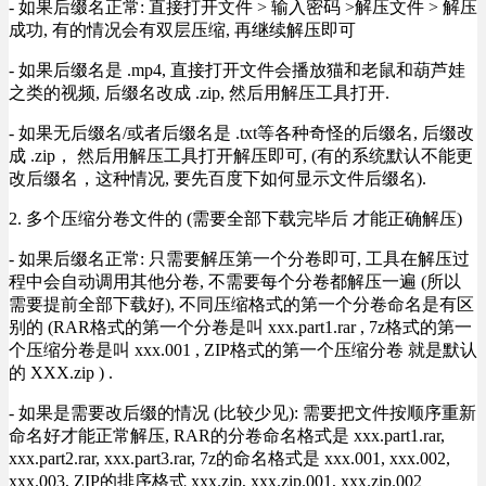
- 如果后缀名正常: 直接打开文件 > 输入密码 >解压文件 > 解压
成功, 有的情况会有双层压缩, 再继续解压即可
- 如果后缀名是 .mp4, 直接打开文件会播放猫和老鼠和葫芦娃
之类的视频, 后缀名改成 .zip, 然后用解压工具打开.
- 如果无后缀名/或者后缀名是 .txt等各种奇怪的后缀名, 后缀改
成 .zip， 然后用解压工具打开解压即可, (有的系统默认不能更
改后缀名，这种情况, 要先百度下如何显示文件后缀名).
2. 多个压缩分卷文件的 (需要全部下载完毕后 才能正确解压)
- 如果后缀名正常: 只需要解压第一个分卷即可, 工具在解压过
程中会自动调用其他分卷, 不需要每个分卷都解压一遍 (所以
需要提前全部下载好), 不同压缩格式的第一个分卷命名是有区
别的 (RAR格式的第一个分卷是叫 xxx.part1.rar , 7z格式的第一
个压缩分卷是叫 xxx.001 , ZIP格式的第一个压缩分卷 就是默认
的 XXX.zip ) .
- 如果是需要改后缀的情况 (比较少见): 需要把文件按顺序重新
命名好才能正常解压, RAR的分卷命名格式是 xxx.part1.rar,
xxx.part2.rar, xxx.part3.rar, 7z的命名格式是 xxx.001, xxx.002,
xxx.003, ZIP的排序格式 xxx.zip, xxx.zip.001, xxx.zip.002