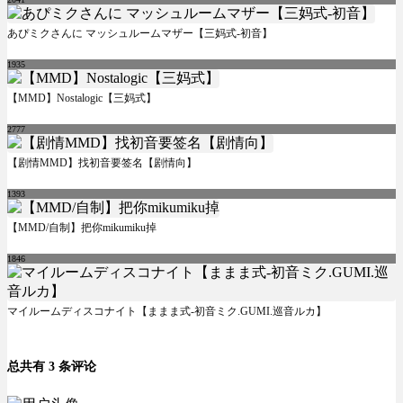
あぴミクさんに マッシュルームマザー【三妈式-初音】
1935
【MMD】Nostalogic【三妈式】
2777
【剧情MMD】找初音要签名【剧情向】
1393
【MMD/自制】把你mikumiku掉
1846
マイルームディスコナイト【ままま式-初音ミク.GUMI.巡音ルカ】
总共有 3 条评论