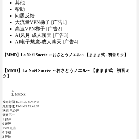
其他
帮助
问题反馈
大流量VPN梯子 [广告1]
高速VPN梯子 [广告2]
AI风月-成人聊天 [广告3]
AI电子魅魔-成人聊天 [广告4]
【MMD】La Noël Sucrée ～おさとうノエル～【ままま式 - 初音ミク】
【MMD】La Noël Sucrée ～おさとうノエル～【ままま式 - 初音ミ
ク】
MMD区
发布时间 15-01-25 15:41:37
最后修改 15-01-25 15:41:37
状态 已公开
褒贬不一
1 好评
0 差评
1509 点击
0 下载
3 评论