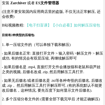
安装
Zarchiver
或者
ES文件管理器
(注意不要安装国内应用商店里的盗版, 不仅无法正常解压, 还
会收费)
B站视频教程:
【电子扫盲课】【小白必看】如何解压压缩包
目前有2种类型的压缩包:
1. 单一压缩文件的（可以单独下载和解压)
- 如果后缀名正常: 直接打开文件 > 输入密码 >解压文件 > 解压
成功, 有的情况会有双层压缩, 再继续解压即可
- 如果后缀名是 .mp4, 直接打开文件会播放猫和老鼠和葫芦娃
之类的视频, 后缀名改成 .zip, 然后用解压工具打开.
- 如果无后缀名/或者后缀名是 .txt等各种奇怪的后缀名, 后缀改
成 .zip， 然后用解压工具打开解压即可, (有的系统默认不能更
改后缀名，这种情况, 要先百度下如何显示文件后缀名).
2. 多个压缩分卷文件的 (需要全部下载完毕后 才能正确解压)