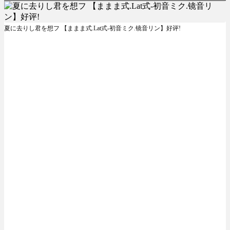
夏に去りし君を想フ 【ままま式.Lat式-初音ミク.镜音リン】好评!