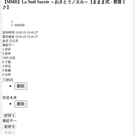
【MMD】La Noël Sucrée ～おさとうノエル～【ままま式 - 初音ミ
ク】
MMD区
发布时间 15-01-25 15:41:37
最后修改 15-01-25 15:41:37
状态 已公开
褒贬不一
1 好评
0 差评
1509 点击
0 下载
3 评论
0 收藏
0 分享
三妈式
删除
初音未来
删除
好评
1
褒贬不一
差评
0
收藏
0