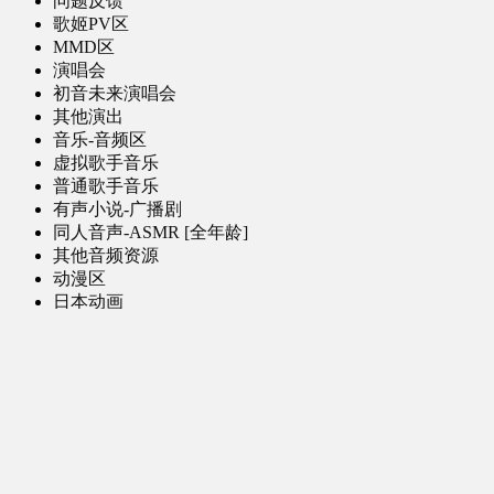
问题反馈
歌姬PV区
MMD区
演唱会
初音未来演唱会
其他演出
音乐-音频区
虚拟歌手音乐
普通歌手音乐
有声小说-广播剧
同人音声-ASMR [全年龄]
其他音频资源
动漫区
日本动画
国产动画
欧美动画
漫画区
日韩漫画
国产漫画
欧美漫画
小说-读物区
网文小说