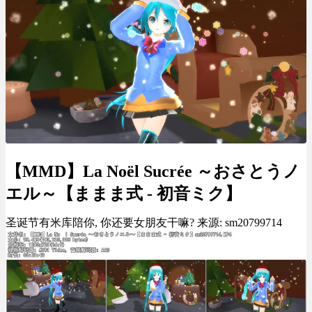
【MMD】La Noël Sucrée ～おさとうノ
エル～【ままま式 - 初音ミク】
圣诞节有米库陪你, 你还要女朋友干嘛? 来源: sm20799714