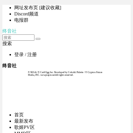
网址发布页 [建议收藏]
Discord频道
电报群
终音社
搜索
登录 / 注册
终音社
© SEGA / © Craft Egg Inc. Developed by Colorful Palette / © Crypton Future
Media, INC. www.piapro.netAll rights reserved.
首页
最新发布
歌姬PV区