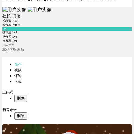
社长-河蟹
投稿数
2958
被拉黑次数
25
Lv6
投稿主 Lv6
评价师 Lv6
点赞家 Lv4
12年用户
本站的管理员
简介
视频
评论
下载
三妈式
删除
初音未来
删除