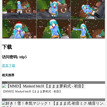
下载
访问密码: tdp5
度盘下载
相关推荐
1829
【MMD】Masked bitcH【ままま萝莉式 - 初音】
1725