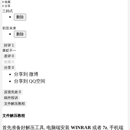
0 收藏
0 分享
三妈式
删除
初音未来
删除
好评
1
褒贬不一
差评
0
收藏
0
分享
0
分享到 微博
分享到 QQ空间
反馈失效
0
稿件投诉
文件解压教程
文件解压教程
首先准备好解压工具, 电脑端安装
WINRAR
或者
7z
, 手机端