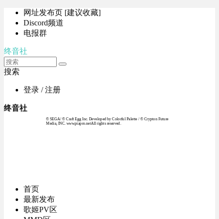
网址发布页 [建议收藏]
Discord频道
电报群
终音社
搜索
登录 / 注册
终音社
© SEGA / © Craft Egg Inc. Developed by Colorful Palette / © Crypton Future
Media, INC. www.piapro.netAll rights reserved.
首页
最新发布
歌姬PV区