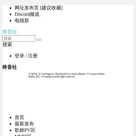
网址发布页 [建议收藏]
Discord频道
电报群
终音社
搜索
登录 / 注册
终音社
© SEGA / © Craft Egg Inc. Developed by Colorful Palette / © Crypton Future
Media, INC. www.piapro.netAll rights reserved.
首页
最新发布
歌姬PV区