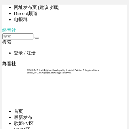
网址发布页 [建议收藏]
Discord频道
电报群
终音社
搜索
登录 / 注册
终音社
© SEGA / © Craft Egg Inc. Developed by Colorful Palette / © Crypton Future
Media, INC. www.piapro.netAll rights reserved.
首页
最新发布
歌姬PV区