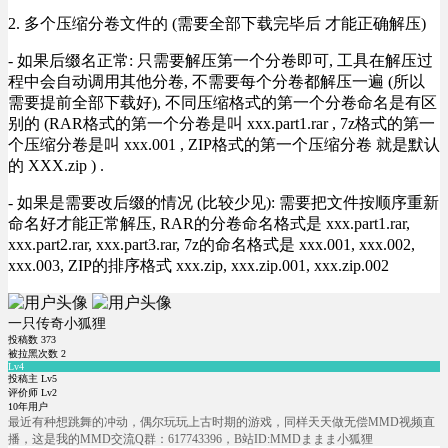
2. 多个压缩分卷文件的 (需要全部下载完毕后 才能正确解压)
- 如果后缀名正常: 只需要解压第一个分卷即可, 工具在解压过
程中会自动调用其他分卷, 不需要每个分卷都解压一遍 (所以
需要提前全部下载好), 不同压缩格式的第一个分卷命名是有区
别的 (RAR格式的第一个分卷是叫 xxx.part1.rar , 7z格式的第一
个压缩分卷是叫 xxx.001 , ZIP格式的第一个压缩分卷 就是默认
的 XXX.zip ) .
- 如果是需要改后缀的情况 (比较少见): 需要把文件按顺序重新
命名好才能正常解压, RAR的分卷命名格式是 xxx.part1.rar,
xxx.part2.rar, xxx.part3.rar, 7z的命名格式是 xxx.001, xxx.002,
xxx.003, ZIP的排序格式 xxx.zip, xxx.zip.001, xxx.zip.002
一只传奇小狐狸
投稿数
373
被拉黑次数
2
Lv4
投稿主 Lv5
评价师 Lv2
10年用户
最近有种想跳舞的冲动，偶尔玩玩上古时期的游戏，同样天天做无偿MMD视频直
播，这是我的MMD交流Q群：617743396，B站ID:MMDままま小狐狸