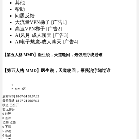
其他
帮助
问题反馈
大流量VPN梯子 [广告1]
高速VPN梯子 [广告2]
AI风月-成人聊天 [广告3]
AI电子魅魔-成人聊天 [广告4]
【第五人格 MMD】医生说，天道轮回，最强治疗绕过谁
【第五人格 MMD】医生说，天道轮回，最强治疗绕过谁
MMD区
发布时间 18-07-24 09:07:12
最后修改 18-07-24 09:07:12
状态 已公开
暂无评分
0 好评
0 差评
1288 点击
0 下载
5 评论
0 收藏