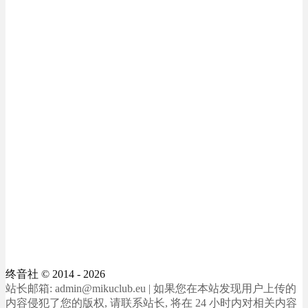
终音社
© 2014 - 2026
站长邮箱: admin@mikuclub.eu | 如果您在本站发现用户上传的
内容侵犯了您的版权, 请联系站长, 将在 24 小时内对相关内容