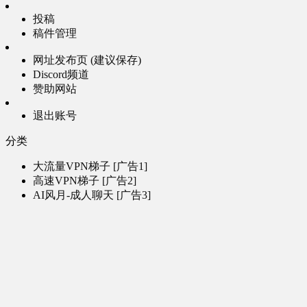
投稿
稿件管理
网址发布页 (建议保存)
Discord频道
赞助网站
退出账号
分类
大流量VPN梯子 [广告1]
高速VPN梯子 [广告2]
AI风月-成人聊天 [广告3]
AI电子魅魔-成人聊天 [广告4]
帮助
问题反馈
歌姬PV区
MMD区
演唱会
初音未来演唱会