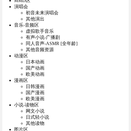
MMD区
演唱会
初音未来演唱会
其他演出
音乐-音频区
虚拟歌手音乐
有声小说-广播剧
同人音声-ASMR [全年龄]
其他音频资源
动漫区
日本动画
国产动画
欧美动画
漫画区
日韩漫画
国产漫画
欧美漫画
小说-读物区
网文小说
日式轻小说
其他读物
图片区