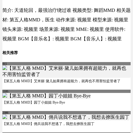
简介: 天道轮回，最强治疗绕过谁 视频类型: 舞蹈MMD 相关题
材: 第五人格MMD，医生 动作来源: 视频里 模型来源: 视频里
镜头来源: 视频里 场景来源: 视频里 MME: 视频里 使用软件:
视频里 BGM【音乐名】: 视频里 BGM【音乐人】: 视频里
相关推荐
815
【第五人格 MMD】艾米丽·黛儿如果拥有超能力，就再也不用害怕监管者了
1185
【第五人格 MMD】园丁小姐姐 Bye-Bye
2386
【第五人格 MMD】佣兵说我不想逃了，我想去撩医生园丁