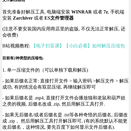
首先准备好解压工具, 电脑端安装
WINRAR
或者
7z
, 手机端
安装
Zarchiver
或者
ES文件管理器
(注意不要安装国内应用商店里的盗版, 不仅无法正常解压, 还
会收费)
B站视频教程:
【电子扫盲课】【小白必看】如何解压压缩包
目前有2种类型的压缩包:
1. 单一压缩文件的（可以单独下载和解压)
- 如果后缀名正常: 直接打开文件 > 输入密码 >解压文件 > 解压
成功, 有的情况会有双层压缩, 再继续解压即可
- 如果后缀名是 .mp4, 直接打开文件会播放猫和老鼠和葫芦娃
之类的视频, 后缀名改成 .zip, 然后用解压工具打开.
- 如果无后缀名/或者后缀名是 .txt等各种奇怪的后缀名, 后缀改
成 .zip， 然后用解压工具打开解压即可, (有的系统默认不能更
改后缀名，这种情况, 要先百度下如何显示文件后缀名).