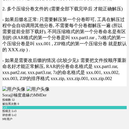
2. 多个压缩分卷文件的 (需要全部下载完毕后 才能正确解压)
- 如果后缀名正常: 只需要解压第一个分卷即可, 工具在解压过
程中会自动调用其他分卷, 不需要每个分卷都解压一遍 (所以
需要提前全部下载好), 不同压缩格式的第一个分卷命名是有区
别的 (RAR格式的第一个分卷是叫 xxx.part1.rar , 7z格式的第一
个压缩分卷是叫 xxx.001 , ZIP格式的第一个压缩分卷 就是默认
的 XXX.zip ) .
- 如果是需要改后缀的情况 (比较少见): 需要把文件按顺序重新
命名好才能正常解压, RAR的分卷命名格式是 xxx.part1.rar,
xxx.part2.rar, xxx.part3.rar, 7z的命名格式是 xxx.001, xxx.002,
xxx.003, ZIP的排序格式 xxx.zip, xxx.zip.001, xxx.zip.002
Sora@極度邊緣のMMDer
投稿数
52
被拉黑次数
0
Lv3
投稿主 Lv3
评价师 Lv2
9年用户