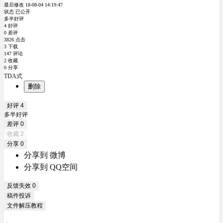
最后修改 18-08-04 14:19:47
状态 已公开
多半好评
4 好评
0 差评
3826 点击
3 下载
147 评论
2 收藏
0 分享
TDA式
删除
好评
4
多半好评
差评
0
收藏
2
分享
0
分享到 微博
分享到 QQ空间
反馈失效
0
稿件投诉
文件解压教程