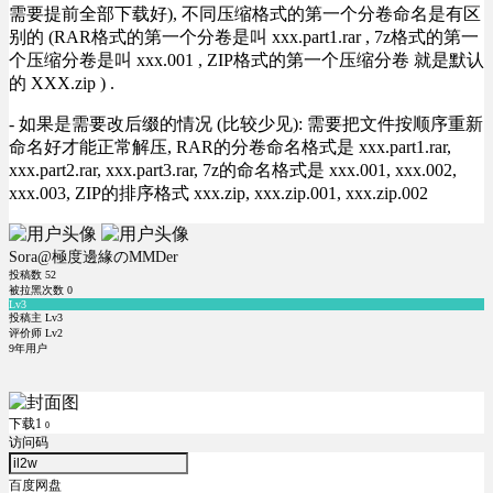
需要提前全部下载好), 不同压缩格式的第一个分卷命名是有区
别的 (RAR格式的第一个分卷是叫 xxx.part1.rar , 7z格式的第一
个压缩分卷是叫 xxx.001 , ZIP格式的第一个压缩分卷 就是默认
的 XXX.zip ) .
- 如果是需要改后缀的情况 (比较少见): 需要把文件按顺序重新
命名好才能正常解压, RAR的分卷命名格式是 xxx.part1.rar,
xxx.part2.rar, xxx.part3.rar, 7z的命名格式是 xxx.001, xxx.002,
xxx.003, ZIP的排序格式 xxx.zip, xxx.zip.001, xxx.zip.002
Sora@極度邊緣のMMDer
投稿数
52
被拉黑次数
0
Lv3
投稿主 Lv3
评价师 Lv2
9年用户
下载1
0
访问码
百度网盘