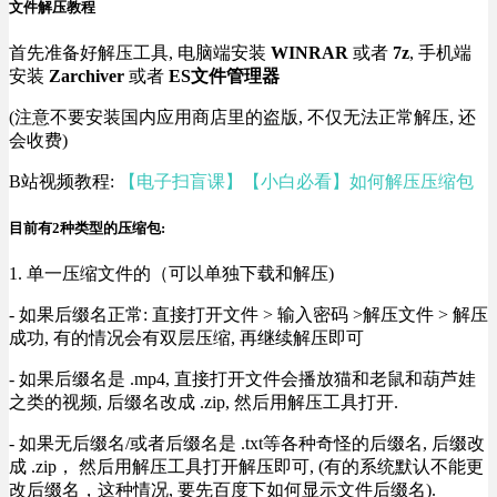
文件解压教程
首先准备好解压工具, 电脑端安装
WINRAR
或者
7z
, 手机端
安装
Zarchiver
或者
ES文件管理器
(注意不要安装国内应用商店里的盗版, 不仅无法正常解压, 还
会收费)
B站视频教程:
【电子扫盲课】【小白必看】如何解压压缩包
目前有2种类型的压缩包:
1. 单一压缩文件的（可以单独下载和解压)
- 如果后缀名正常: 直接打开文件 > 输入密码 >解压文件 > 解压
成功, 有的情况会有双层压缩, 再继续解压即可
- 如果后缀名是 .mp4, 直接打开文件会播放猫和老鼠和葫芦娃
之类的视频, 后缀名改成 .zip, 然后用解压工具打开.
- 如果无后缀名/或者后缀名是 .txt等各种奇怪的后缀名, 后缀改
成 .zip， 然后用解压工具打开解压即可, (有的系统默认不能更
改后缀名，这种情况, 要先百度下如何显示文件后缀名).