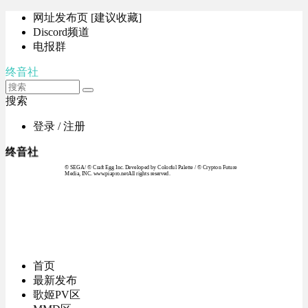
网址发布页 [建议收藏]
Discord频道
电报群
终音社
搜索
登录 / 注册
终音社
© SEGA / © Craft Egg Inc. Developed by Colorful Palette / © Crypton Future
Media, INC. www.piapro.netAll rights reserved.
首页
最新发布
歌姬PV区