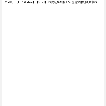
【MMD】【TDA式Miku】【Soleil】 即便是终结的天空,也请温柔地照耀着我