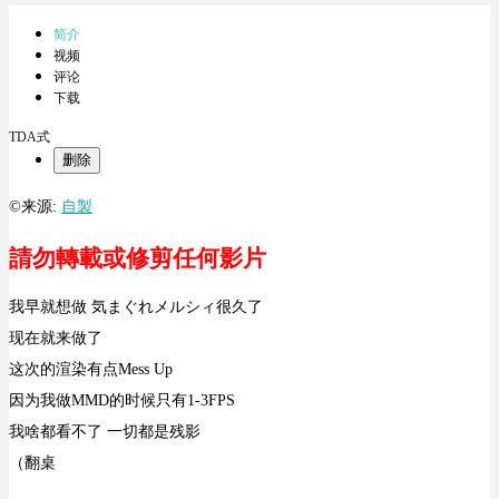
简介
视频
评论
下载
TDA式
删除
©来源:
自製
請勿轉載或修剪任何影片
我早就想做 気まぐれメルシィ很久了
现在就来做了
这次的渲染有点Mess Up
因为我做MMD的时候只有1-3FPS
我啥都看不了 一切都是残影
（翻桌