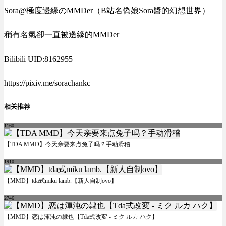
Sora@極度邊緣のMMDer（B站名偽娘Sora醬的幻想世界）
稍有名氣卻一直被邊緣的MMDer
Bilibili UID:8162955
https://pixiv.me/sorachankc
相关推荐
1160
【TDA MMD】今天亲要来点兔子吗？手动滑稽
1910
【MMD】tda式miku lamb.【新人自制ovo】
2746
【MMD】恋は渾沌の隷也【Tda式改変 - ミク ルカ ハク】