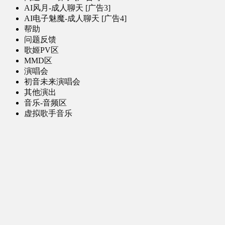
AI风月-成人聊天 [广告3]
AI电子魅魔-成人聊天 [广告4]
帮助
问题反馈
歌姬PV区
MMD区
演唱会
初音未来演唱会
其他演出
音乐-音频区
虚拟歌手音乐
普通歌手音乐
有声小说-广播剧
同人音声-ASMR [全年龄]
其他音频资源
动漫区
日本动画
国产动画
欧美动画
漫画区
日韩漫画