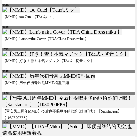
2049
【MMD】too Cute!【Tda式ミク】
2625
【MMD】Lamb miku Cover【TDA China Dress miku 】
1793
【MMD】好き！雪！本気マジック【Tda式 - 初音ミク】
2345
【MMD】历年代初音常见MMD模型回顾
1876
【写实风11周年MMD】今后也要唱更多的歌给你们听哦！ 【Satisfaction】
【1080P60FPS】
1252