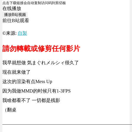
点击下载链接会自动复制访问码到剪切板
在线播放
播放B站视频
前往B站观看
©来源:
自製
請勿轉載或修剪任何影片
我早就想做 気まぐれメルシィ很久了
现在就来做了
这次的渲染有点Mess Up
因为我做MMD的时候只有1-3FPS
我啥都看不了 一切都是残影
（翻桌
———————————————————————————