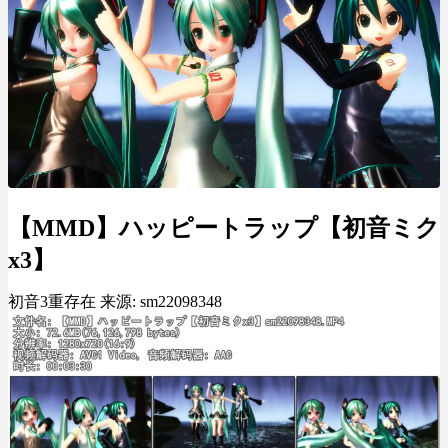
【MMD】ハッピートラップ【初音ミク
x3】
初音3重存在 来源: sm22098348