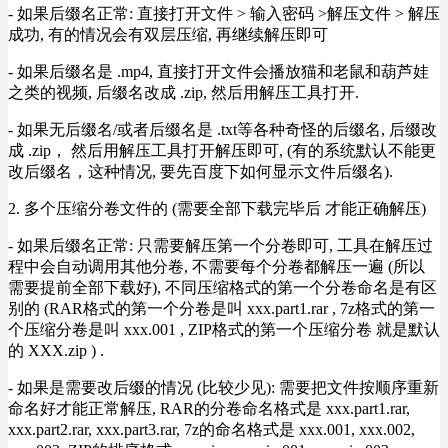
- 如果后缀名正常: 直接打开文件 > 输入密码 >解压文件 > 解压
成功, 有的情况会有双层压缩, 再继续解压即可
- 如果后缀名是 .mp4, 直接打开文件会播放猫和老鼠和葫芦娃
之类的视频, 后缀名改成 .zip, 然后用解压工具打开.
- 如果无后缀名/或者后缀名是 .txt等各种奇怪的后缀名, 后缀改
成 .zip， 然后用解压工具打开解压即可, (有的系统默认不能更
改后缀名，这种情况, 要先百度下如何显示文件后缀名).
2. 多个压缩分卷文件的 (需要全部下载完毕后 才能正确解压)
- 如果后缀名正常: 只需要解压第一个分卷即可, 工具在解压过
程中会自动调用其他分卷, 不需要每个分卷都解压一遍 (所以
需要提前全部下载好), 不同压缩格式的第一个分卷命名是有区
别的 (RAR格式的第一个分卷是叫 xxx.part1.rar , 7z格式的第一
个压缩分卷是叫 xxx.001 , ZIP格式的第一个压缩分卷 就是默认
的 XXX.zip ) .
- 如果是需要改后缀的情况 (比较少见): 需要把文件按顺序重新
命名好才能正常解压, RAR的分卷命名格式是 xxx.part1.rar,
xxx.part2.rar, xxx.part3.rar, 7z的命名格式是 xxx.001, xxx.002,