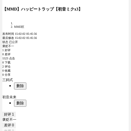
【MMD】ハッピートラップ【初音ミクx3】
MMD区
发布时间 15-02-02 05:45:56
最后修改 15-02-02 05:45:56
状态 已公开
褒贬不一
1 好评
0 差评
1523 点击
0 下载
2 评论
0 收藏
0 分享
三妈式
删除
初音未来
删除
好评
1
褒贬不一
差评
0
收藏
0