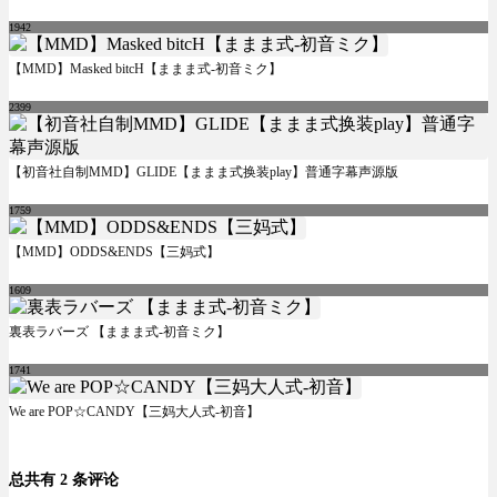
1942
【MMD】Masked bitcH【ままま式-初音ミク】
2399
【初音社自制MMD】GLIDE【ままま式换装play】普通字幕声源版
1759
【MMD】ODDS&ENDS【三妈式】
1609
裏表ラバーズ 【ままま式-初音ミク】
1741
We are POP☆CANDY【三妈大人式-初音】
总共有 2 条评论