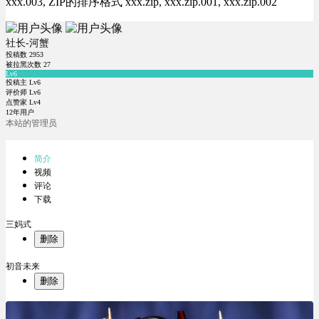
xxx.003, ZIP的排序格式 xxx.zip, xxx.zip.001, xxx.zip.002
社长-河蟹
投稿数
2953
被拉黑次数
27
Lv6
投稿主 Lv6
评价师 Lv6
点赞家 Lv4
12年用户
本站的管理员
简介
视频
评论
下载
三妈式
删除
初音未来
删除