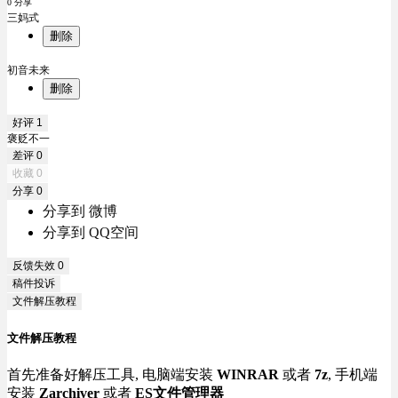
0 分享
三妈式
删除
初音未来
删除
好评
1
褒贬不一
差评
0
收藏
0
分享
0
分享到 微博
分享到 QQ空间
反馈失效
0
稿件投诉
文件解压教程
文件解压教程
首先准备好解压工具, 电脑端安装
WINRAR
或者
7z
, 手机端
安装
Zarchiver
或者
ES文件管理器