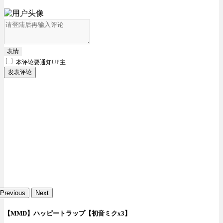
表情
本评论要
通知UP主
发表评论
Previous
Next
【MMD】ハッピートラップ【初音ミクx3】