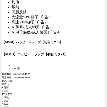
其他
帮助
问题反馈
大流量VPN梯子 [广告1]
高速VPN梯子 [广告2]
AI风月-成人聊天 [广告3]
AI电子魅魔-成人聊天 [广告4]
【MMD】ハッピートラップ【初音ミクx3】
【MMD】ハッピートラップ【初音ミクx3】
MMD区
发布时间 15-02-02 05:45:56
最后修改 15-02-02 05:45:56
状态 已公开
褒贬不一
1 好评
0 差评
1523 点击
0 下载
2 评论
0 收藏