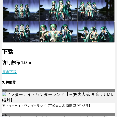
下载
访问密码: 128m
度盘下载
相关推荐
1675
アフターナイトワンダーランド【三妈大人式-初音.GUMI.结月】
2383