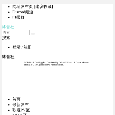
网址发布页 [建议收藏]
Discord频道
电报群
终音社
搜索
登录 / 注册
终音社
© SEGA / © Craft Egg Inc. Developed by Colorful Palette / © Crypton Future
Media, INC. www.piapro.netAll rights reserved.
首页
最新发布
歌姬PV区