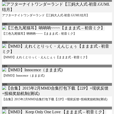
1675
アフターナイトワンダーランド【三妈大人式-初音.GUMI.结月】
2383
【三色九尾猫耳】呐呐呐~~~~【ままま式 – 初音ミク】
1915
【MMD】えれくとりっく・えんじぇぅ【ままま式 - 初音ミク】
1404
【MMD】Innocence（ままま式)
3099
【合集】2015年2月MMD合集打包下载【22P】+现状反馈+投稿奖励机制(测试)
1577