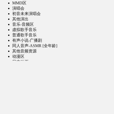
MMD区
演唱会
初音未来演唱会
其他演出
音乐-音频区
虚拟歌手音乐
普通歌手音乐
有声小说-广播剧
同人音声-ASMR [全年龄]
其他音频资源
动漫区
日本动画
国产动画
欧美动画
漫画区
日韩漫画
国产漫画
欧美漫画
小说-读物区
网文小说
日式轻小说