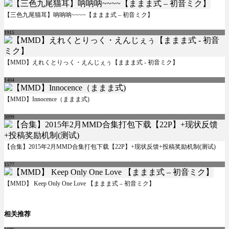
【三色九尾猫耳】呐呐呐~~~~【ままま式 – 初音ミク】
1915
【MMD】えれくとりっく・えんじぇぅ【ままま式 - 初音ミク】
1404
【MMD】Innocence（ままま式)
3099
【合集】2015年2月MMD合集打包下载【22P】+现状反馈+投稿奖励机制(测试)
1577
【MMD】 Keep Only One Love 【ままま式 – 初音ミク】
相关推荐