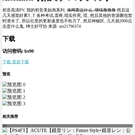
初音高清PV, 我的初音美如画系列,
渔网蕾边什么, 继续撸撸撸
然后这
几天感觉好累T_T 各种考试,蛋疼,现实作死, 哎, 然后其他的资源菌也暂
时潜水了, 所以社里的更新速度也不给力了, 然后神秘区, 几天就2000点
击是什么鬼, 绅士好可怕 来源: sm21796374
下载
访问密码: bs90
下载 度盘下载
预览
相关推荐
971