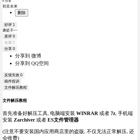
0 分享
初音未来
删除
好评
1
褒贬不一
差评
0
收藏
0
分享
0
分享到 微博
分享到 QQ空间
反馈失效
0
稿件投诉
文件解压教程
文件解压教程
首先准备好解压工具, 电脑端安装
WINRAR
或者
7z
, 手机端
安装
Zarchiver
或者
ES文件管理器
(注意不要安装国内应用商店里的盗版, 不仅无法正常解压, 还
会收费)