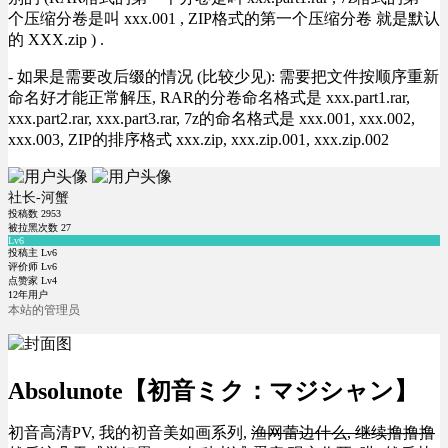
个压缩分卷是叫 xxx.001 , ZIP格式的第一个压缩分卷 就是默认
的 XXX.zip ) .
- 如果是需要改后缀的情况 (比较少见): 需要把文件按顺序重新
命名好才能正常解压, RAR的分卷命名格式是 xxx.part1.rar,
xxx.part2.rar, xxx.part3.rar, 7z的命名格式是 xxx.001, xxx.002,
xxx.003, ZIP的排序格式 xxx.zip, xxx.zip.001, xxx.zip.002
社长-河蟹
投稿数
2953
被拉黑次数
27
Lv6
投稿主 Lv6
评价师 Lv6
点赞家 Lv4
12年用户
本站的管理员
Absolunote【初音ミク：マジシャン】
初音高清PV, 我的初音美如画系列,
渔网蕾边什么, 继续撸撸撸