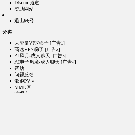
Discord频道
赞助网站
退出账号
分类
大流量VPN梯子 [广告1]
高速VPN梯子 [广告2]
AI风月-成人聊天 [广告3]
AI电子魅魔-成人聊天 [广告4]
帮助
问题反馈
歌姬PV区
MMD区
演唱会
初音未来演唱会
其他演出
音乐-音频区
虚拟歌手音乐
普通歌手音乐
有声小说-广播剧