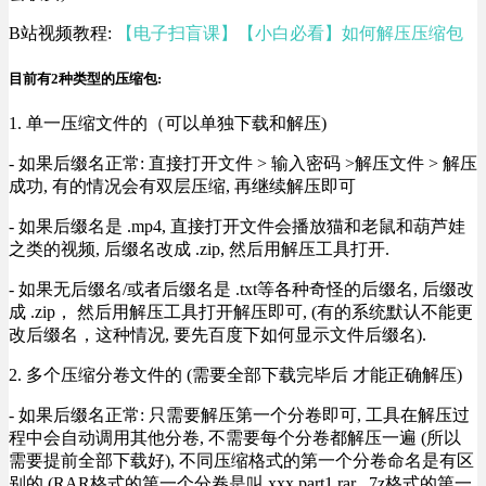
B站视频教程:
【电子扫盲课】【小白必看】如何解压压缩包
目前有2种类型的压缩包:
1. 单一压缩文件的（可以单独下载和解压)
- 如果后缀名正常: 直接打开文件 > 输入密码 >解压文件 > 解压
成功, 有的情况会有双层压缩, 再继续解压即可
- 如果后缀名是 .mp4, 直接打开文件会播放猫和老鼠和葫芦娃
之类的视频, 后缀名改成 .zip, 然后用解压工具打开.
- 如果无后缀名/或者后缀名是 .txt等各种奇怪的后缀名, 后缀改
成 .zip， 然后用解压工具打开解压即可, (有的系统默认不能更
改后缀名，这种情况, 要先百度下如何显示文件后缀名).
2. 多个压缩分卷文件的 (需要全部下载完毕后 才能正确解压)
- 如果后缀名正常: 只需要解压第一个分卷即可, 工具在解压过
程中会自动调用其他分卷, 不需要每个分卷都解压一遍 (所以
需要提前全部下载好), 不同压缩格式的第一个分卷命名是有区
别的 (RAR格式的第一个分卷是叫 xxx.part1.rar , 7z格式的第一