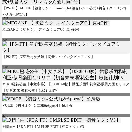
【PS4FT】ACUTE【鏡音リン：Future Style+鏡音レン：公式+初音ミク：リンち
ゃん愛し隊1号】
1755
MEGANE 【 初音ミク_スイムウェアG】真-好评!
709
【PS4FT】罗密欧与灰姑娘【初音ミク:インタビュアミク】
1834
MIKU橙花公主【中文字幕】【1080P-60帧】骷髅乐团和莉利亚/骸骨楽団とリリア
【初音未来 橙花公主】歌姬计划PV
2692
VOiCE 【初音ミク- 公式服&Append】超清版
2270
剧情向~【PDA-FT】I.M.PLSE-EDIT【初音ミク：V3】