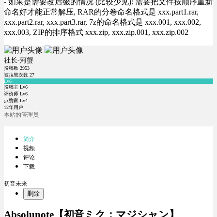
- 如果是需要改后缀的情况 (比较少见): 需要把文件按顺序重新
命名好才能正常解压, RAR的分卷命名格式是 xxx.part1.rar,
xxx.part2.rar, xxx.part3.rar, 7z的命名格式是 xxx.001, xxx.002,
xxx.003, ZIP的排序格式 xxx.zip, xxx.zip.001, xxx.zip.002
社长-河蟹
投稿数
2953
被拉黑次数
27
Lv6
投稿主 Lv6
评价师 Lv6
点赞家 Lv4
12年用户
本站的管理员
简介
视频
评论
下载
初音未来
删除
Absolunote【初音ミク：マジシャン】