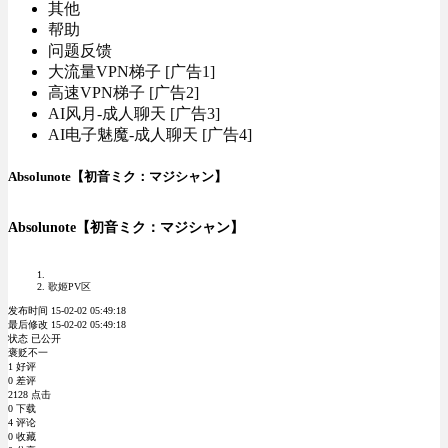
其他
帮助
问题反馈
大流量VPN梯子 [广告1]
高速VPN梯子 [广告2]
AI风月-成人聊天 [广告3]
AI电子魅魔-成人聊天 [广告4]
Absolunote【初音ミク：マジシャン】
Absolunote【初音ミク：マジシャン】
歌姬PV区
发布时间 15-02-02 05:49:18
最后修改 15-02-02 05:49:18
状态 已公开
褒贬不一
1 好评
0 差评
2128 点击
0 下载
4 评论
0 收藏