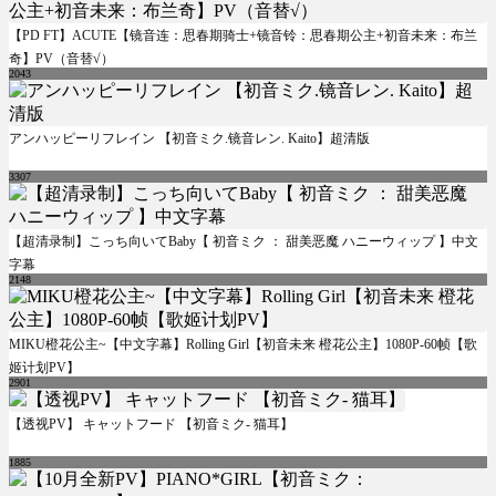
【PD FT】ACUTE【镜音连：思春期骑士+镜音铃：思春期公主+初音未来：布兰
奇】PV（音替√）
2043
アンハッピーリフレイン 【初音ミク.镜音レン. Kaito】超清版
3307
【超清录制】こっち向いてBaby【 初音ミク ： 甜美恶魔 ハニーウィップ 】中文
字幕
2148
MIKU橙花公主~【中文字幕】Rolling Girl【初音未来 橙花公主】1080P-60帧【歌
姬计划PV】
2901
【透视PV】 キャットフード 【初音ミク- 猫耳】
1885