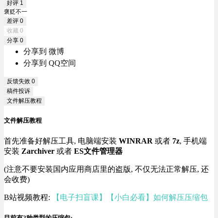
好评
1
褒贬不一
差评
0
收藏
0
分享
0
分享到 微博
分享到 QQ空间
反馈失效
0
稿件投诉
文件解压教程
文件解压教程
首先准备好解压工具, 电脑端安装
WINRAR
或者
7z
, 手机端
安装
Zarchiver
或者
ES文件管理器
(注意不要安装国内应用商店里的盗版, 不仅无法正常解压, 还
会收费)
B站视频教程:
【电子扫盲课】【小白必看】如何解压压缩包
目前有2种类型的压缩包: