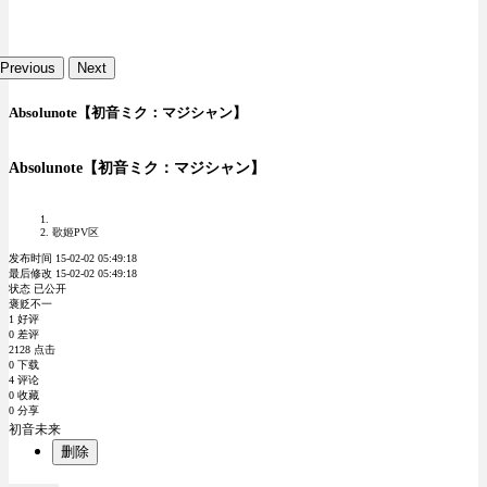
Previous
Next
Absolunote【初音ミク：マジシャン】
Absolunote【初音ミク：マジシャン】
歌姬PV区
发布时间 15-02-02 05:49:18
最后修改 15-02-02 05:49:18
状态 已公开
褒贬不一
1 好评
0 差评
2128 点击
0 下载
4 评论
0 收藏
0 分享
初音未来
删除