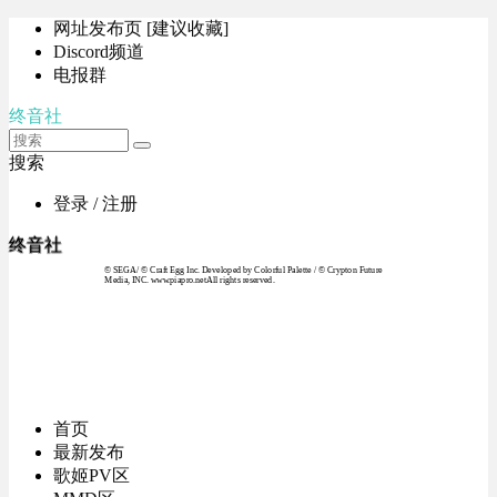
网址发布页 [建议收藏]
Discord频道
电报群
终音社
搜索
登录 / 注册
终音社
© SEGA / © Craft Egg Inc. Developed by Colorful Palette / © Crypton Future
Media, INC. www.piapro.netAll rights reserved.
首页
最新发布
歌姬PV区