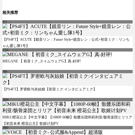
相关推荐
971
【PS4FT】ACUTE【鏡音リン：Future Style+鏡音レン：公式+初音ミク：リンち
ゃん愛し隊1号】
1755
MEGANE 【 初音ミク_スイムウェアG】真-好评!
709
【PS4FT】罗密欧与灰姑娘【初音ミク:インタビュアミク】
1834
MIKU橙花公主【中文字幕】【1080P-60帧】骷髅乐团和莉利亚/骸骨楽団とリリア
【初音未来 橙花公主】歌姬计划PV
2692