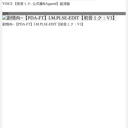
VOiCE 【初音ミク- 公式服&Append】超清版
2270
剧情向~【PDA-FT】I.M.PLSE-EDIT【初音ミク：V3】