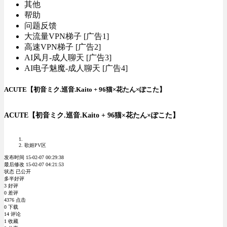
其他
帮助
问题反馈
大流量VPN梯子 [广告1]
高速VPN梯子 [广告2]
AI风月-成人聊天 [广告3]
AI电子魅魔-成人聊天 [广告4]
ACUTE【初音ミク.巡音.Kaito + 96猫×花たん×ぽこた】
ACUTE【初音ミク.巡音.Kaito + 96猫×花たん×ぽこた】
歌姬PV区
发布时间 15-02-07 00:29:38
最后修改 15-02-07 04:21:53
状态 已公开
多半好评
3 好评
0 差评
4376 点击
0 下载
14 评论
1 收藏