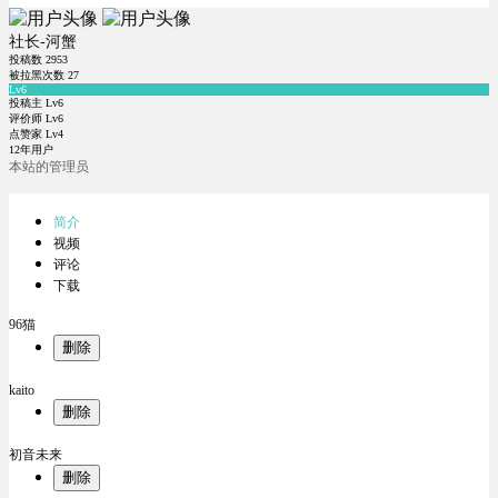
社长-河蟹
投稿数
2953
被拉黑次数
27
Lv6
投稿主 Lv6
评价师 Lv6
点赞家 Lv4
12年用户
本站的管理员
简介
视频
评论
下载
96猫
删除
kaito
删除
初音未来
删除