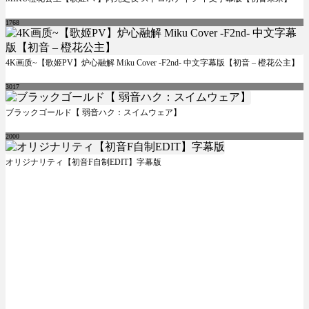
1768
4K画质~【歌姬PV】炉心融解 Miku Cover -F2nd- 中文字幕版【初音 – 橙花公主】
3017
ブラックゴールド【 弱音ハク：スイムウェア】
2000
オリジナリティ【初音F自制EDIT】字幕版