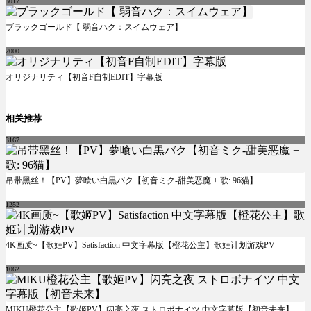
3017
ブラックゴールド【 弱音ハク：スイムウェア】
2000
オリジナリティ【初音F自制EDIT】字幕版
相关推荐
3167
吊带黑丝！【PV】夢喰い白黒バク【初音ミク-甜美恶魔 + 歌: 96猫】
1252
4K画质~【歌姬PV】Satisfaction 中文字幕版【橙花公主】歌姬计划游戏PV
1062
MIKU橙花公主【歌姬PV】闪亮之夜 ストロボナイツ 中文字幕版【初音未来】