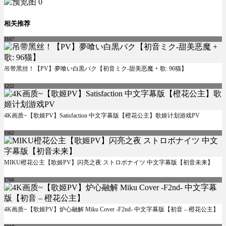
相关推荐
3167
吊带黑丝！【PV】夢喰い白黒バク【初音ミク-甜美恶魔 + 歌: 96猫】
1252
4K画质~【歌姬PV】Satisfaction 中文字幕版【橙花公主】歌姬计划游戏PV
1062
MIKU橙花公主【歌姬PV】闪亮之夜 ストロボナイツ 中文字幕版【初音未来】
1768
4K画质~【歌姬PV】炉心融解 Miku Cover -F2nd- 中文字幕版【初音 – 橙花公主】