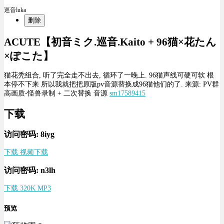
巡音luka
删除
ACUTE【初音ミク.巡音.Kaito + 96猫×花たん
×ぽこた】
猫花秃组合, 听了完全走不出去, 循环了一晚上. 96猫声线可硬可软 根
本停不下来 所以我就把把原版pv音源替换成96猫他们的了. 来源: PV群
高画质-怪兽录制 + 二次替换 音源
sm17589415
下载
访问密码: 8iyg
下载 视频下载
访问密码: n3lh
下载 320K MP3
预览