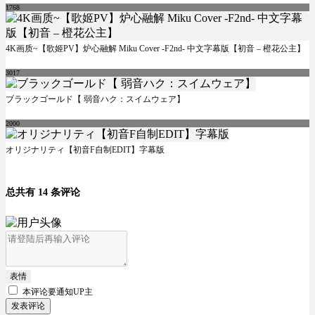
1768
4K画质~【歌姬PV】炉心融解 Miku Cover -F2nd- 中文字幕版【初音 – 橙花公主】
3017
ブラックゴールド【 弱音ハク：スイムウェア】
2000
オリジナリティ【初音F自制EDIT】字幕版
总共有 14 条评论
表情
本评论要
通知UP主
发表评论