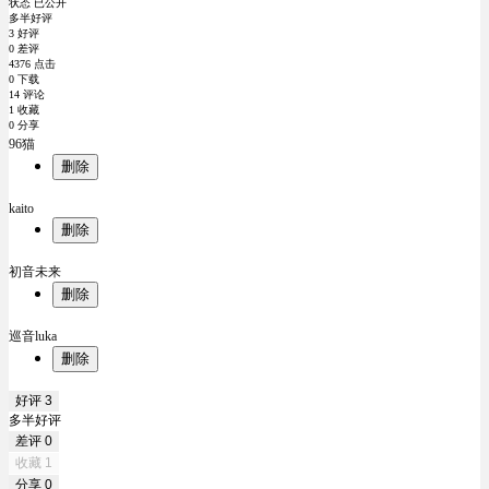
状态 已公开
多半好评
3 好评
0 差评
4376 点击
0 下载
14 评论
1 收藏
0 分享
96猫
删除
kaito
删除
初音未来
删除
巡音luka
删除
好评
3
多半好评
差评
0
收藏
1
分享
0