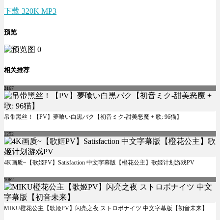
下载 320K MP3
预览
相关推荐
3167
吊带黑丝！【PV】夢喰い白黒バク【初音ミク-甜美恶魔 + 歌: 96猫】
1252
4K画质~【歌姬PV】Satisfaction 中文字幕版【橙花公主】歌姬计划游戏PV
1062
MIKU橙花公主【歌姬PV】闪亮之夜 ストロボナイツ 中文字幕版【初音未来】