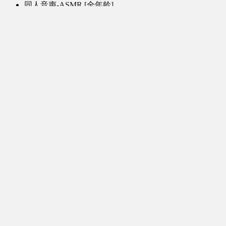
同人音声-ASMR [全年龄]
其他音频资源
动漫区
日本动画
国产动画
欧美动画
漫画区
日韩漫画
国产漫画
欧美漫画
小说-读物区
网文小说
日式轻小说
其他读物
图片区
ACG图片 [全年龄]
其他图片
AI图片 [全年龄]
游戏区
PC-游戏
手机-游戏