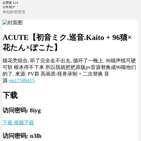
点赞家 Lv4
12年用户
本站的管理员
ACUTE【初音ミク.巡音.Kaito + 96猫×
花たん×ぽこた】
猫花秃组合, 听了完全走不出去, 循环了一晚上. 96猫声线可硬
可软 根本停不下来 所以我就把把原版pv音源替换成96猫他们
的了. 来源: PV群 高画质-怪兽录制 + 二次替换 音
源
sm17589415
下载
访问密码: 8iyg
下载 视频下载
访问密码: n3lh