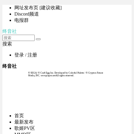
网址发布页 [建议收藏]
Discord频道
电报群
终音社
搜索
登录 / 注册
终音社
© SEGA / © Craft Egg Inc. Developed by Colorful Palette / © Crypton Future
Media, INC. www.piapro.netAll rights reserved.
首页
最新发布
歌姬PV区