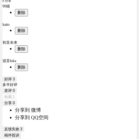
0 分享
96猫
删除
kaito
删除
初音未来
删除
巡音luka
删除
好评
3
多半好评
差评
0
收藏
1
分享
0
分享到 微博
分享到 QQ空间
反馈失效
3
稿件投诉