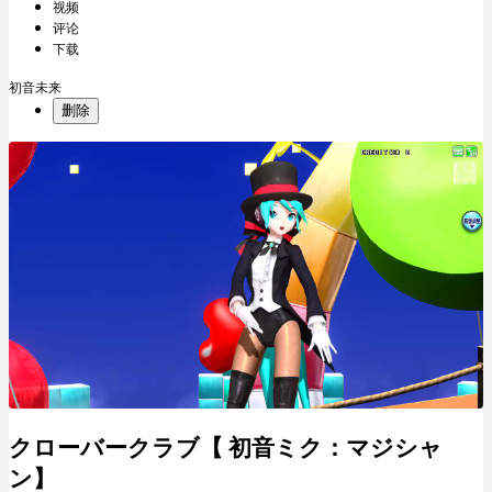
视频
评论
下载
初音未来
删除
クローバークラブ【 初音ミク：マジシャ
ン】