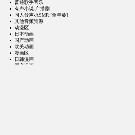
普通歌手音乐
有声小说-广播剧
同人音声-ASMR [全年龄]
其他音频资源
动漫区
日本动画
国产动画
欧美动画
漫画区
日韩漫画
国产漫画
欧美漫画
小说-读物区
网文小说
日式轻小说
其他读物
图片区
ACG图片 [全年龄]
其他图片
AI图片 [全年龄]
游戏区