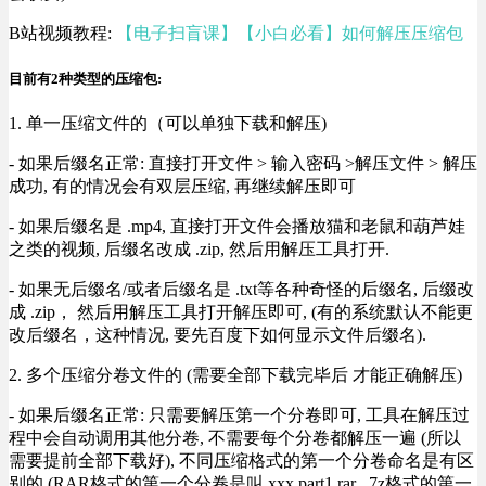
B站视频教程:
【电子扫盲课】【小白必看】如何解压压缩包
目前有2种类型的压缩包:
1. 单一压缩文件的（可以单独下载和解压)
- 如果后缀名正常: 直接打开文件 > 输入密码 >解压文件 > 解压
成功, 有的情况会有双层压缩, 再继续解压即可
- 如果后缀名是 .mp4, 直接打开文件会播放猫和老鼠和葫芦娃
之类的视频, 后缀名改成 .zip, 然后用解压工具打开.
- 如果无后缀名/或者后缀名是 .txt等各种奇怪的后缀名, 后缀改
成 .zip， 然后用解压工具打开解压即可, (有的系统默认不能更
改后缀名，这种情况, 要先百度下如何显示文件后缀名).
2. 多个压缩分卷文件的 (需要全部下载完毕后 才能正确解压)
- 如果后缀名正常: 只需要解压第一个分卷即可, 工具在解压过
程中会自动调用其他分卷, 不需要每个分卷都解压一遍 (所以
需要提前全部下载好), 不同压缩格式的第一个分卷命名是有区
别的 (RAR格式的第一个分卷是叫 xxx.part1.rar , 7z格式的第一