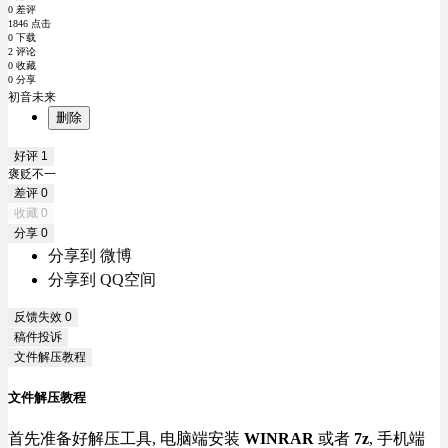
0 差评
1846 点击
0 下载
2 评论
0 收藏
0 分享
初音未来
删除
好评
1
褒贬不一
差评
0
收藏
0
分享
0
分享到 微博
分享到 QQ空间
反馈失效
0
稿件投诉
文件解压教程
文件解压教程
首先准备好解压工具, 电脑端安装
WINRAR
或者
7z
, 手机端