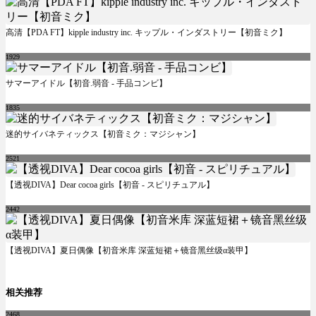
高清【PDA FT】kipple industry inc. キップル・インダストリー【初音ミク】
1929
サマーアイドル【初音.弱音 - 手品コンビ】
1835
迷的サイバネティックス【初音ミク：マジシャン】
2521
【透视DIVA】Dear cocoa girls【初音 - スピリチュアル】
2442
【透视DIVA】夏日偶像【初音米库 深蓝短裙＋镜音黑丝级α装甲】
相关推荐
2468