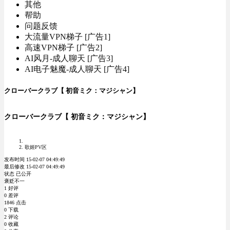
其他
帮助
问题反馈
大流量VPN梯子 [广告1]
高速VPN梯子 [广告2]
AI风月-成人聊天 [广告3]
AI电子魅魔-成人聊天 [广告4]
クローバークラブ【 初音ミク：マジシャン】
クローバークラブ【 初音ミク：マジシャン】
歌姬PV区
发布时间 15-02-07 04:49:49
最后修改 15-02-07 04:49:49
状态 已公开
褒贬不一
1 好评
0 差评
1846 点击
0 下载
2 评论
0 收藏