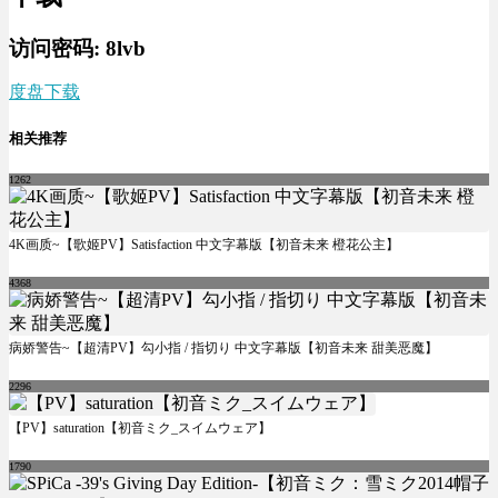
访问密码: 8lvb
度盘下载
相关推荐
1262
4K画质~【歌姬PV】Satisfaction 中文字幕版【初音未来 橙花公主】
4368
病娇警告~【超清PV】勾小指 / 指切り 中文字幕版【初音未来 甜美恶魔】
2296
【PV】saturation【初音ミク_スイムウェア】
1790