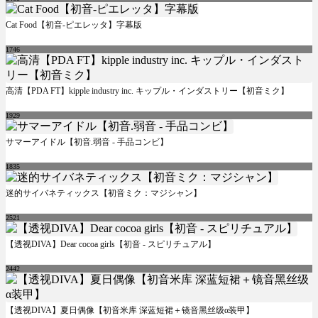
Cat Food【初音-ピエレッタ】字幕版
1746
高清【PDA FT】kipple industry inc. キップル・インダストリー【初音ミク】
1929
サマーアイドル【初音.弱音 - 手品コンビ】
1835
迷的サイバネティックス【初音ミク：マジシャン】
2521
【透视DIVA】Dear cocoa girls【初音 - スピリチュアル】
2442
【透视DIVA】夏日偶像【初音米库 深蓝短裙＋镜音黑丝级α装甲】