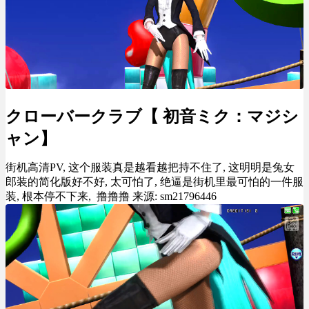
クローバークラブ【 初音ミク：マジシ
ャン】
街机高清PV, 这个服装真是越看越把持不住了, 这明明是兔女
郎装的简化版好不好, 太可怕了, 绝逼是街机里最可怕的一件服
装, 根本停不下来, 撸撸撸 来源: sm21796446