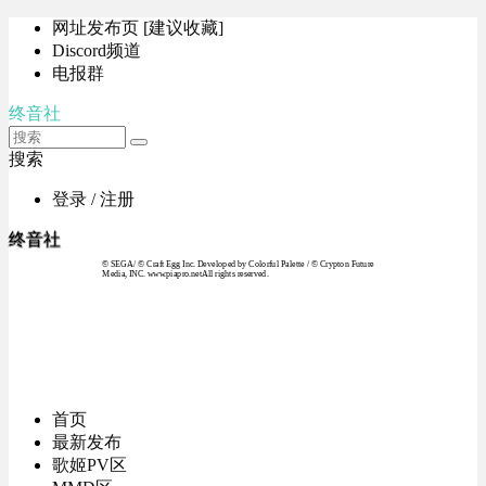
网址发布页 [建议收藏]
Discord频道
电报群
终音社
搜索
登录 / 注册
终音社
© SEGA / © Craft Egg Inc. Developed by Colorful Palette / © Crypton Future
Media, INC. www.piapro.netAll rights reserved.
首页
最新发布
歌姬PV区