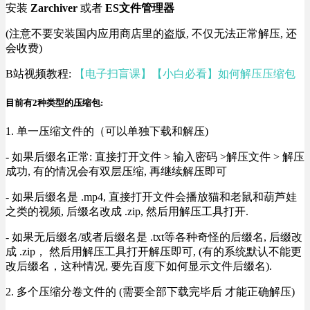
安装
Zarchiver
或者
ES文件管理器
(注意不要安装国内应用商店里的盗版, 不仅无法正常解压, 还
会收费)
B站视频教程:
【电子扫盲课】【小白必看】如何解压压缩包
目前有2种类型的压缩包:
1. 单一压缩文件的（可以单独下载和解压)
- 如果后缀名正常: 直接打开文件 > 输入密码 >解压文件 > 解压
成功, 有的情况会有双层压缩, 再继续解压即可
- 如果后缀名是 .mp4, 直接打开文件会播放猫和老鼠和葫芦娃
之类的视频, 后缀名改成 .zip, 然后用解压工具打开.
- 如果无后缀名/或者后缀名是 .txt等各种奇怪的后缀名, 后缀改
成 .zip， 然后用解压工具打开解压即可, (有的系统默认不能更
改后缀名，这种情况, 要先百度下如何显示文件后缀名).
2. 多个压缩分卷文件的 (需要全部下载完毕后 才能正确解压)