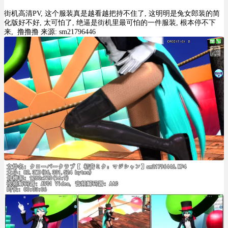
街机高清PV, 这个服装真是越看越把持不住了, 这明明是兔女郎装的简
化版好不好, 太可怕了, 绝逼是街机里最可怕的一件服装, 根本停不下
来, 撸撸撸 来源: sm21796446