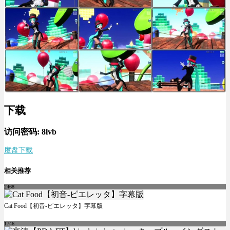
下载
访问密码: 8lvb
度盘下载
相关推荐
2468
Cat Food【初音-ピエレッタ】字幕版
1746