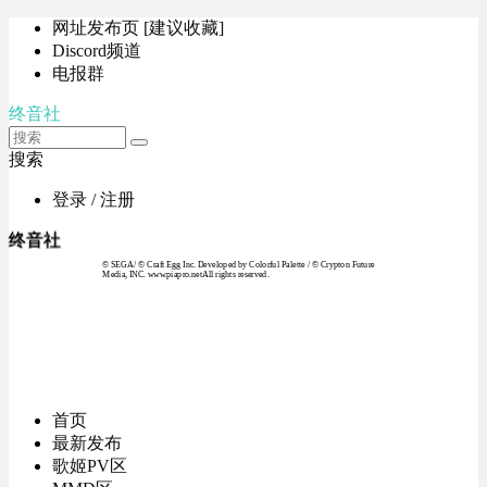
网址发布页 [建议收藏]
Discord频道
电报群
终音社
搜索
登录 / 注册
终音社
© SEGA / © Craft Egg Inc. Developed by Colorful Palette / © Crypton Future
Media, INC. www.piapro.netAll rights reserved.
首页
最新发布
歌姬PV区