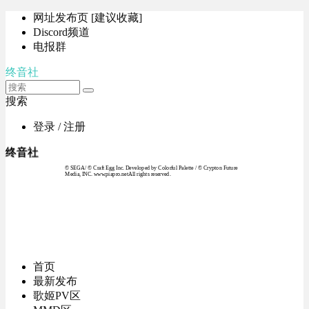
网址发布页 [建议收藏]
Discord频道
电报群
终音社
搜索
登录 / 注册
终音社
© SEGA / © Craft Egg Inc. Developed by Colorful Palette / © Crypton Future
Media, INC. www.piapro.netAll rights reserved.
首页
最新发布
歌姬PV区