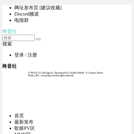
网址发布页 [建议收藏]
Discord频道
电报群
终音社
搜索
登录 / 注册
终音社
© SEGA / © Craft Egg Inc. Developed by Colorful Palette / © Crypton Future
Media, INC. www.piapro.netAll rights reserved.
首页
最新发布
歌姬PV区