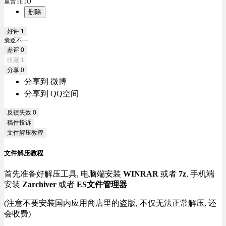
重音TETO
删除
好评
1
褒贬不一
差评
0
收藏
1
分享
0
分享到 微博
分享到 QQ空间
反馈失效
0
稿件投诉
文件解压教程
文件解压教程
首先准备好解压工具, 电脑端安装
WINRAR
或者
7z
, 手机端
安装
Zarchiver
或者
ES文件管理器
(注意不要安装国内应用商店里的盗版, 不仅无法正常解压, 还
会收费)