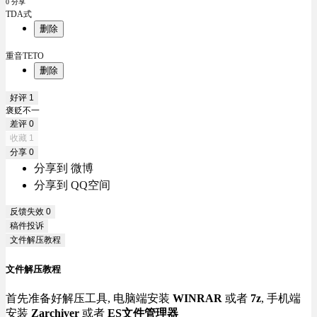
0 分享
TDA式
删除
重音TETO
删除
好评
1
褒贬不一
差评
0
收藏
1
分享
0
分享到 微博
分享到 QQ空间
反馈失效
0
稿件投诉
文件解压教程
文件解压教程
首先准备好解压工具, 电脑端安装
WINRAR
或者
7z
, 手机端
安装
Zarchiver
或者
ES文件管理器