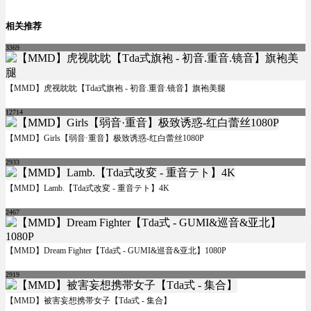
相关推荐
3369
【MMD】虎视眈眈【Tda式旗袍 - 初音.重音.镜音】旗袍美腿
12714
【MMD】Girls【弱音·重音】极致诱惑-红白蕾丝1080P
2933
【MMD】Lamb.【Tda式改変 - 重音テト】4K
2467
【MMD】Dream Fighter【Tda式 - GUMI&巡音&亚北】1080P
2919
【MMD】被害妄想携帯女子【Tda式 - 集合】