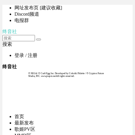
网址发布页 [建议收藏]
Discord频道
电报群
终音社
搜索
登录 / 注册
终音社
© SEGA / © Craft Egg Inc. Developed by Colorful Palette / © Crypton Future
Media, INC. www.piapro.netAll rights reserved.
首页
最新发布
歌姬PV区