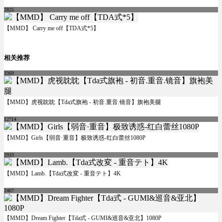
2825
【MMD】 Carry me off【TDA式*5】
相关推荐
3369
【MMD】虎视眈眈【Tda式旗袍 - 初音.重音.镜音】旗袍美腿
12714
【MMD】Girls【弱音·重音】极致诱惑-红白蕾丝1080P
2933
【MMD】Lamb.【Tda式改変 - 重音テト】4K
2467
【MMD】Dream Fighter【Tda式 - GUMI&巡音&亚北】1080P