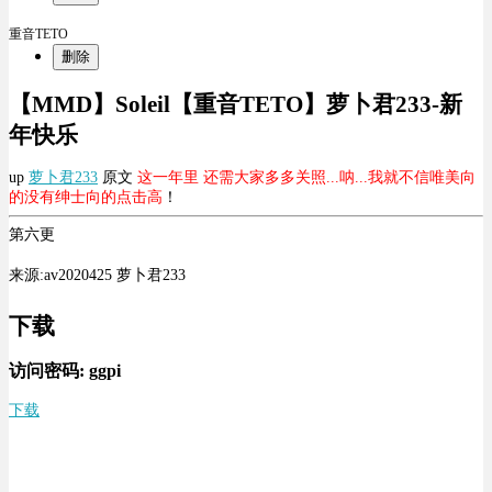
重音TETO
删除
【MMD】Soleil【重音TETO】萝卜君233-新
年快乐
up
萝卜君233
原文
这一年里 还需大家多多关照...呐...我就不信唯美向
的没有绅士向的点击高
！
第六更
来源:av2020425 萝卜君233
下载
访问密码:
ggpi
下载