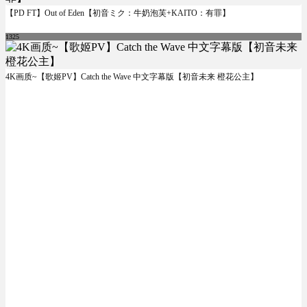
【PD FT】Out of Eden【初音ミク：牛奶泡芙+KAITO：有罪】
1325
4K画质~【歌姬PV】Catch the Wave 中文字幕版【初音未来 橙花公主】