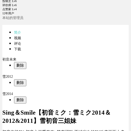
投稿主 Lv6
评价师 Lv6
点赞家 Lv4
12年用户
本站的管理员
简介
视频
评论
下载
初音未来
删除
雪2012
删除
雪2014
删除
Sing＆Smile【初音ミク：雪ミク2014＆
2012&2011】雪初音三姐妹