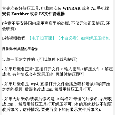
首先准备好解压工具, 电脑端安装
WINRAR
或者
7z
, 手机端
安装
Zarchiver
或者
ES文件管理器
(注意不要安装国内应用商店里的盗版, 不仅无法正常解压, 还
会收费)
B站视频教程:
【电子扫盲课】【小白必看】如何解压压缩包
目前有2种类型的压缩包:
1. 单一压缩文件的（可以单独下载和解压)
- 如果后缀名正常: 直接打开文件 > 输入密码 >解压文件 > 解压
成功, 有的情况会有双层压缩, 再继续解压即可
- 如果后缀名是 .mp4, 直接打开文件会播放猫和老鼠和葫芦娃
之类的视频, 后缀名改成 .zip, 然后用解压工具打开.
- 如果无后缀名/或者后缀名是 .txt等各种奇怪的后缀名, 后缀改
成 .zip， 然后用解压工具打开解压即可, (有的系统默认不能更
改后缀名，这种情况, 要先百度下如何显示文件后缀名).