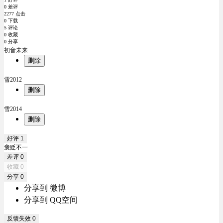
0 差评
2277 点击
0 下载
5 评论
0 收藏
0 分享
初音未来
删除
雪2012
删除
雪2014
删除
好评
1
褒贬不一
差评
0
收藏
0
分享
0
分享到 微博
分享到 QQ空间
反馈失效
0