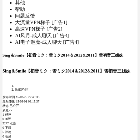
其他
帮助
问题反馈
大流量VPN梯子 [广告1]
高速VPN梯子 [广告2]
AI风月-成人聊天 [广告3]
AI电子魅魔-成人聊天 [广告4]
Sing＆Smile【初音ミク：雪ミク2014＆2012&2011】雪初音三姐妹
Sing＆Smile【初音ミク：雪ミク2014＆2012&2011】雪初音三姐妹
歌姬PV区
发布时间 15-02-25 22:43:35
最后修改 15-03-01 06:15:37
状态 已公开
褒贬不一
1 好评
0 差评
2277 点击
0 下载
5 评论
0 收藏