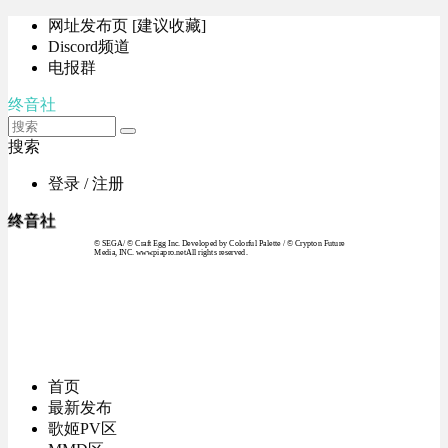
网址发布页 [建议收藏]
Discord频道
电报群
终音社
搜索
登录 / 注册
终音社
© SEGA / © Craft Egg Inc. Developed by Colorful Palette / © Crypton Future
Media, INC. www.piapro.netAll rights reserved.
首页
最新发布
歌姬PV区