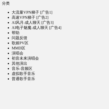
分类
大流量VPN梯子 [广告1]
高速VPN梯子 [广告2]
AI风月-成人聊天 [广告3]
AI电子魅魔-成人聊天 [广告4]
帮助
问题反馈
歌姬PV区
MMD区
演唱会
初音未来演唱会
其他演出
音乐-音频区
虚拟歌手音乐
普通歌手音乐
有声小说-广播剧
同人音声-ASMR [全年龄]
其他音频资源
动漫区
日本动画