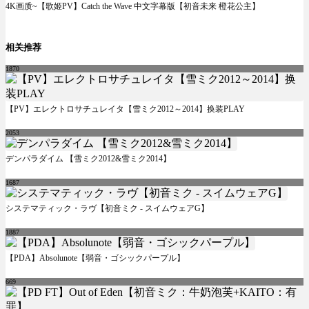
4K画质~【歌姬PV】Catch the Wave 中文字幕版【初音未来 橙花公主】
相关推荐
1870
【PV】エレクトロサチュレイタ【雪ミク2012～2014】换装PLAY
2053
デンパラダイム 【雪ミク2012&雪ミク2014】
1687
システマティック・ラヴ【初音ミク - スイムウェアG】
1887
【PDA】Absolunote【弱音・ゴシックパープル】
669