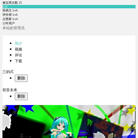
被拉黑次数
25
Lv6
投稿主 Lv6
评价师 Lv6
点赞家 Lv4
12年用户
本站的管理员
简介
视频
评论
下载
三妈式
删除
初音未来
删除