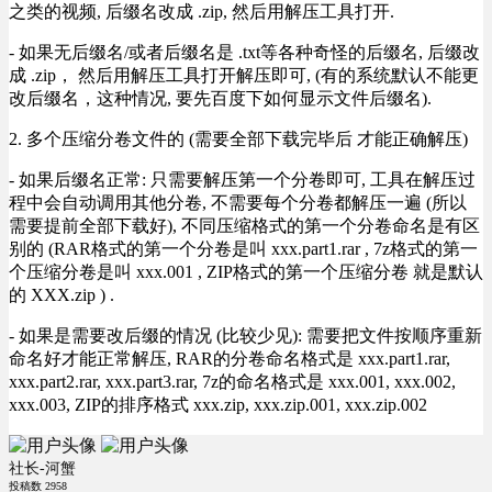
之类的视频, 后缀名改成 .zip, 然后用解压工具打开.
- 如果无后缀名/或者后缀名是 .txt等各种奇怪的后缀名, 后缀改
成 .zip， 然后用解压工具打开解压即可, (有的系统默认不能更
改后缀名，这种情况, 要先百度下如何显示文件后缀名).
2. 多个压缩分卷文件的 (需要全部下载完毕后 才能正确解压)
- 如果后缀名正常: 只需要解压第一个分卷即可, 工具在解压过
程中会自动调用其他分卷, 不需要每个分卷都解压一遍 (所以
需要提前全部下载好), 不同压缩格式的第一个分卷命名是有区
别的 (RAR格式的第一个分卷是叫 xxx.part1.rar , 7z格式的第一
个压缩分卷是叫 xxx.001 , ZIP格式的第一个压缩分卷 就是默认
的 XXX.zip ) .
- 如果是需要改后缀的情况 (比较少见): 需要把文件按顺序重新
命名好才能正常解压, RAR的分卷命名格式是 xxx.part1.rar,
xxx.part2.rar, xxx.part3.rar, 7z的命名格式是 xxx.001, xxx.002,
xxx.003, ZIP的排序格式 xxx.zip, xxx.zip.001, xxx.zip.002
社长-河蟹
投稿数
2958