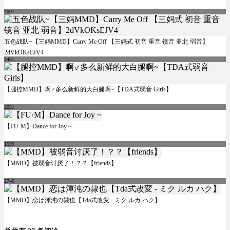
4007
五色战队~【三妈MMD】Carry Me Off 【三妈式 初音 重音 镜音 亚北 弱音】
2dVkOKsEJV4
3461
【腿控MMD】啊♂多么新鲜的大白腿啊~【TDA式弱音 Girls】
2051
【FU·M】Dance for Joy ~
1599
【MMD】被弱音讨厌了！？？【friends】
2746
【MMD】恋は渾沌の隷也【Tda式改変 - ミク ルカ ハク】