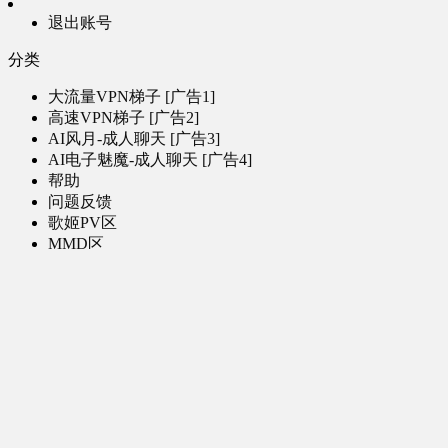
退出账号
分类
大流量VPN梯子 [广告1]
高速VPN梯子 [广告2]
AI风月-成人聊天 [广告3]
AI电子魅魔-成人聊天 [广告4]
帮助
问题反馈
歌姬PV区
MMD区
演唱会
初音未来演唱会
其他演出
音乐-音频区
虚拟歌手音乐
普通歌手音乐
有声小说-广播剧
同人音声-ASMR [全年龄]
其他音频资源