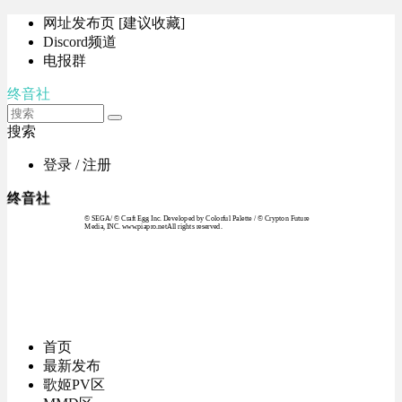
网址发布页 [建议收藏]
Discord频道
电报群
终音社
搜索
登录 / 注册
终音社
© SEGA / © Craft Egg Inc. Developed by Colorful Palette / © Crypton Future
Media, INC. www.piapro.netAll rights reserved.
首页
最新发布
歌姬PV区