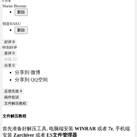
0 分享
Marine Bloomin
删除
弱音HAKU
删除
好评
8
特别好评
差评
0
收藏
10
分享
0
分享到 微博
分享到 QQ空间
反馈失效
4
稿件投诉
文件解压教程
文件解压教程
首先准备好解压工具, 电脑端安装
WINRAR
或者
7z
, 手机端
安装
Zarchiver
或者
ES文件管理器