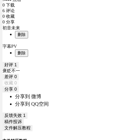
0 下载
6 评论
0 收藏
0 分享
初音未来
删除
字幕PV
删除
好评
1
褒贬不一
差评
0
收藏
0
分享
0
分享到 微博
分享到 QQ空间
反馈失效
1
稿件投诉
文件解压教程