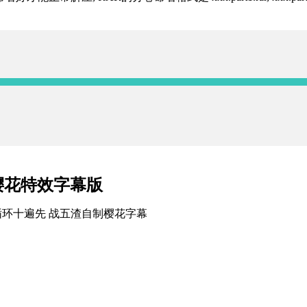
樱花特效字幕版
人循环十遍先 战五渣自制樱花字幕