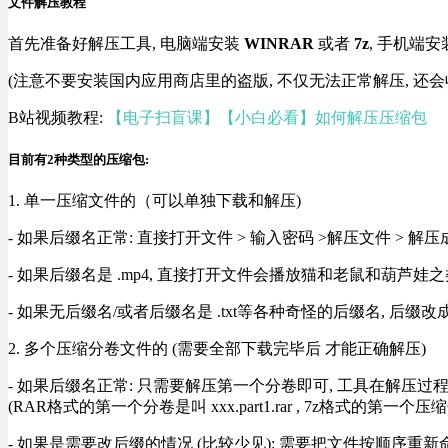
文件解压教程
首先准备好解压工具, 电脑端安装
WINRAR
或者
7z
, 手机端安
(注意不要安装国内应用商店里的盗版, 不仅无法正常解压, 还会
B站视频教程:
【电子扫盲课】【小白必看】如何解压压缩包
目前有2种类型的压缩包:
1. 单一压缩文件的（可以单独下载和解压)
- 如果后缀名正常: 直接打开文件 > 输入密码 >解压文件 > 
- 如果后缀名是 .mp4, 直接打开文件会播放猫和老鼠和葫芦娃之类
- 如果无后缀名/或者后缀名是 .txt等各种奇怪的后缀名, 后缀
2. 多个压缩分卷文件的 (需要全部下载完毕后 才能正确解压)
- 如果后缀名正常: 只需要解压第一个分卷即可, 工具在解压
(RAR格式的第一个分卷是叫 xxx.part1.rar , 7z格式的第一个压缩
- 如果是需要改后缀的情况 (比较少见): 需要把文件按顺序重新命名好才能正常解压, RA