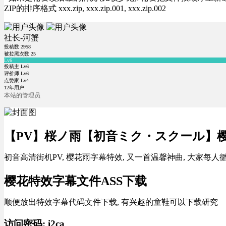
ZIP的排序格式 xxx.zip, xxx.zip.001, xxx.zip.002
社长-河蟹
投稿数
2958
被拉黑次数
25
Lv6
投稿主 Lv6
评价师 Lv6
点赞家 Lv4
12年用户
本站的管理员
【PV】桜ノ雨【初音ミク・スクール】
初音高清街机PV, 樱花雨字幕特效, 又一首温馨神曲, 大家每
樱花特效字幕文件ASS下载
顺便放出特效字幕代码文件下载, 有兴趣的童鞋可以下载研究
访问密码: i2ca