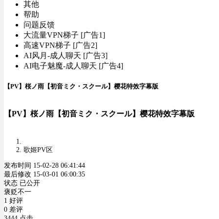
其他
帮助
问题反馈
大流量VPN梯子 [广告1]
高速VPN梯子 [广告2]
AI风月-成人聊天 [广告3]
AI电子魅魔-成人聊天 [广告4]
【PV】桜ノ雨【初音ミク・スクール】樱花特效字幕版
【PV】桜ノ雨【初音ミク・スクール】樱花特效字幕版
歌姬PV区
发布时间 15-02-28 06:41:44
最后修改 15-03-01 06:00:35
状态 已公开
褒贬不一
1 好评
0 差评
3444 点击