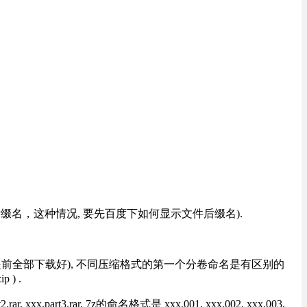
改后缀名，这种情况, 要先百度下如何显示文件后缀名).
提前全部下载好), 不同压缩格式的第一个分卷命名是有区别的
) .
rt3.rar, 7z的命名格式是 xxx.001, xxx.002, xxx.003,