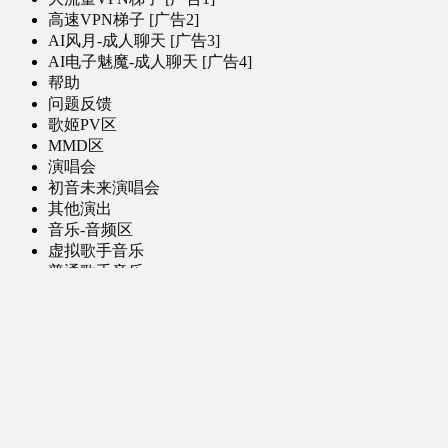
高速VPN梯子 [广告2]
AI风月-成人聊天 [广告3]
AI电子魅魔-成人聊天 [广告4]
帮助
问题反馈
歌姬PV区
MMD区
演唱会
初音未来演唱会
其他演出
音乐-音频区
虚拟歌手音乐
普通歌手音乐
有声小说-广播剧
同人音声-ASMR [全年龄]
其他音频资源
动漫区
日本动画
国产动画
欧美动画
漫画区