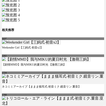
相关推荐
1637
Weekender Girl【三妈式-初音x2】
2262
【剧情MMD】我与MIKU的夏日时光 【激萌三妈】
1724
ネコミミアーカイブ【ままま猫耳式-初音ミク.鏡音リン.重音】
1768