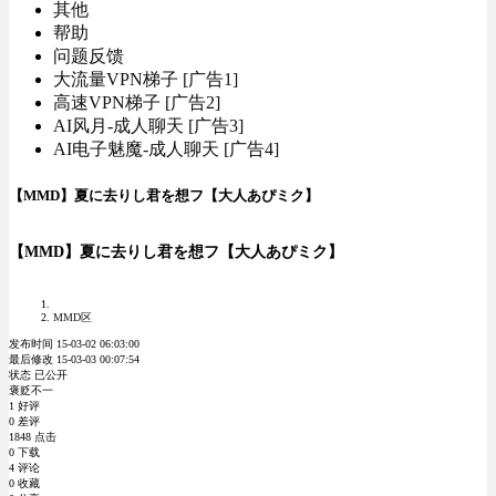
其他
帮助
问题反馈
大流量VPN梯子 [广告1]
高速VPN梯子 [广告2]
AI风月-成人聊天 [广告3]
AI电子魅魔-成人聊天 [广告4]
【MMD】夏に去りし君を想フ【大人あぴミク】
【MMD】夏に去りし君を想フ【大人あぴミク】
MMD区
发布时间 15-03-02 06:03:00
最后修改 15-03-03 00:07:54
状态 已公开
褒贬不一
1 好评
0 差评
1848 点击
0 下载
4 评论
0 收藏