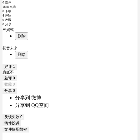
0 差评
1848 点击
0 下载
4 评论
0 收藏
0 分享
三妈式
删除
初音未来
删除
好评
1
褒贬不一
差评
0
收藏
0
分享
0
分享到 微博
分享到 QQ空间
反馈失效
0
稿件投诉
文件解压教程