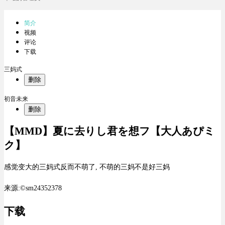
简介
视频
评论
下载
三妈式
删除
初音未来
删除
【MMD】夏に去りし君を想フ【大人あぴミ
ク】
感觉变大的三妈式反而不萌了, 不萌的三妈不是好三妈
来源:©sm24352378
下载