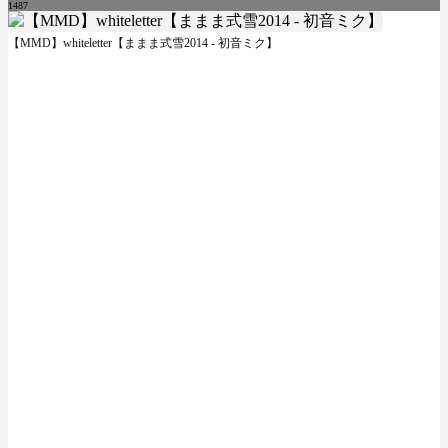
1487
【MMD】whiteletter【ままま式雪2014 - 初音ミク】