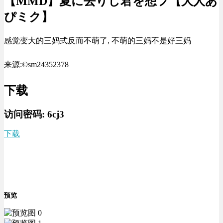
【MMD】夏に去りし君を想フ【大人あ
ぴミク】
感觉变大的三妈式反而不萌了, 不萌的三妈不是好三妈
来源:©sm24352378
下载
访问密码:
6cj3
下载
预览