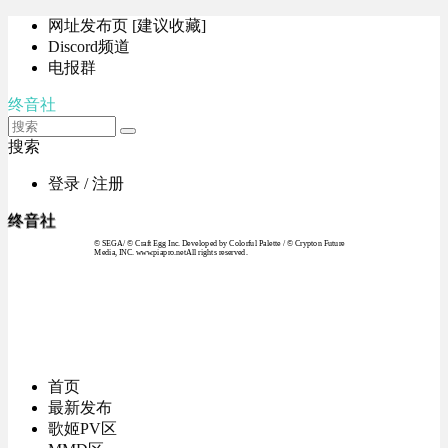
网址发布页 [建议收藏]
Discord频道
电报群
终音社
搜索
登录 / 注册
终音社
© SEGA / © Craft Egg Inc. Developed by Colorful Palette / © Crypton Future
Media, INC. www.piapro.netAll rights reserved.
首页
最新发布
歌姬PV区