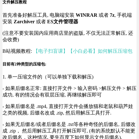
文件解压教程
首先准备好解压工具, 电脑端安装
WINRAR
或者
7z
, 手机端
安装
Zarchiver
或者
ES文件管理器
(注意不要安装国内应用商店里的盗版, 不仅无法正常解压, 还
会收费)
B站视频教程:
【电子扫盲课】【小白必看】如何解压压缩包
目前有2种类型的压缩包:
1. 单一压缩文件的（可以单独下载和解压)
- 如果后缀名正常: 直接打开文件 > 输入密码 >解压文件 > 解压
成功, 有的情况会有双层压缩, 再继续解压即可
- 如果后缀名是 .mp4, 直接打开文件会播放猫和老鼠和葫芦娃
之类的视频, 后缀名改成 .zip, 然后用解压工具打开.
- 如果无后缀名/或者后缀名是 .txt等各种奇怪的后缀名, 后缀改
成 .zip， 然后用解压工具打开解压即可, (有的系统默认不能更
改后缀名，这种情况, 要先百度下如何显示文件后缀名).