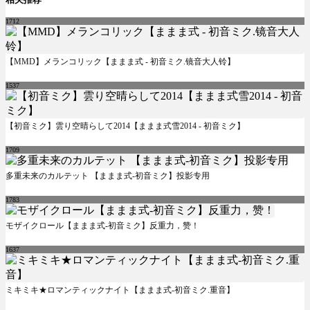
1712
【MMD】メランコリック【ままま式 - 初音ミク.镜音大人铃】
1537
【初音ミク】雲り空晴らして2014【ままま式雪2014 - 初音ミク】
1709
多重未来のカルテット 【ままま式-初音ミク】投影专用
1783
モザイクロール【ままま式-初音ミク】反重力，赞！
1637
ミキミキ★ロマンティックナイト【ままま式-初音ミク.重音】