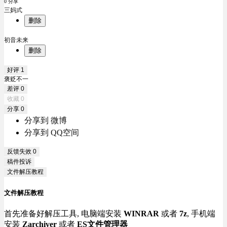
0 分享
三妈式
删除
初音未来
删除
好评
1
褒贬不一
差评
0
收藏
0
分享
0
分享到 微博
分享到 QQ空间
反馈失效
0
稿件投诉
文件解压教程
文件解压教程
首先准备好解压工具, 电脑端安装
WINRAR
或者
7z
, 手机端
安装
Zarchiver
或者
ES文件管理器