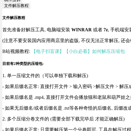
文件解压教程
文件解压教程
首先准备好解压工具, 电脑端安装
WINRAR
或者
7z
, 手机端安
(注意不要安装国内应用商店里的盗版, 不仅无法正常解压, 还会
B站视频教程:
【电子扫盲课】【小白必看】如何解压压缩包
目前有2种类型的压缩包:
1. 单一压缩文件的（可以单独下载和解压)
- 如果后缀名正常: 直接打开文件 > 输入密码 >解压文件 > 
- 如果后缀名是 .mp4, 直接打开文件会播放猫和老鼠和葫芦娃之类
- 如果无后缀名/或者后缀名是 .txt等各种奇怪的后缀名, 后缀
2. 多个压缩分卷文件的 (需要全部下载完毕后 才能正确解压)
- 如果后缀名正常: 只需要解压第一个分卷即可, 工具在解压