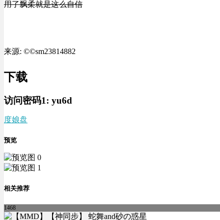
用了飘柔就是这么自信
来源: ©©sm23814882
下载
访问密码1:
yu6d
度娘盘
预览
相关推荐
1468