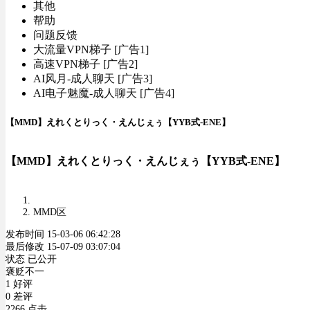
其他
帮助
问题反馈
大流量VPN梯子 [广告1]
高速VPN梯子 [广告2]
AI风月-成人聊天 [广告3]
AI电子魅魔-成人聊天 [广告4]
【MMD】えれくとりっく・えんじぇぅ【YYB式-ENE】
【MMD】えれくとりっく・えんじぇぅ【YYB式-ENE】
MMD区
发布时间 15-03-06 06:42:28
最后修改 15-07-09 03:07:04
状态 已公开
褒贬不一
1 好评
0 差评
2266 点击