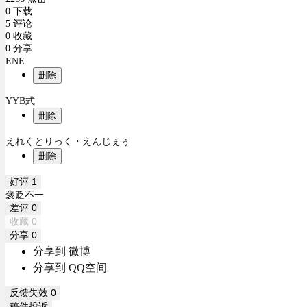
0 下载
5 评论
0 收藏
0 分享
ENE
删除
YYB式
删除
えれくとりっく・えんじぇぅ
删除
好评
1
褒贬不一
差评
0
收藏
0
分享
0
分享到 微博
分享到 QQ空间
反馈失效
0
稿件投诉