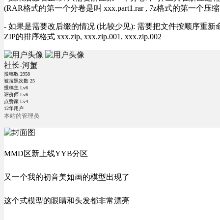
(RAR格式的第一个分卷是叫 xxx.part1.rar , 7z格式的第一个压缩
- 如果是需要改后缀的情况 (比较少见): 需要把文件按顺序重新命名好才能正常解压, RA
ZIP的排序格式 xxx.zip, xxx.zip.001, xxx.zip.002
社长-河蟹
投稿数
2958
被拉黑次数
25
投稿主 Lv6
评价师 Lv6
点赞家 Lv4
12年用户
本站的管理员
MMD区新上线YYB分区
又一个我的初音美如画的模型出现了
这个式模型的眼睛和头发都非常漂亮