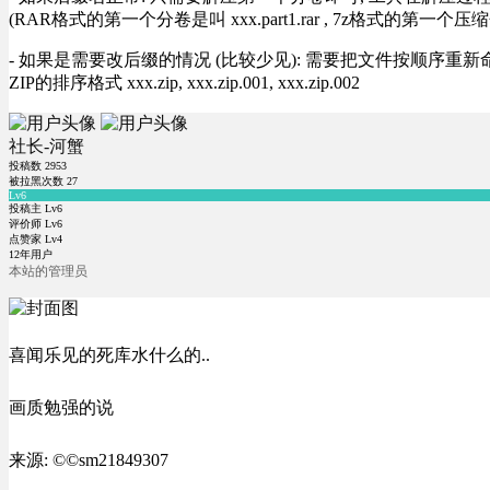
(RAR格式的第一个分卷是叫 xxx.part1.rar , 7z格式的第一个压缩
- 如果是需要改后缀的情况 (比较少见): 需要把文件按顺序重新命名好才能正常解压, RA
ZIP的排序格式 xxx.zip, xxx.zip.001, xxx.zip.002
社长-河蟹
投稿数
2953
被拉黑次数
27
Lv6
投稿主 Lv6
评价师 Lv6
点赞家 Lv4
12年用户
本站的管理员
喜闻乐见的死库水什么的..
画质勉强的说
来源: ©©sm21849307