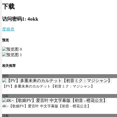
下载
访问密码1:
4okk
度娘盘
预览
相关推荐
1915
【PV】多重未来のカルテット【初音ミク：マジシャン】
1142
4K~【歌姬PV】爱言叶 中文字幕版【初音 - 橙花公主】
1146