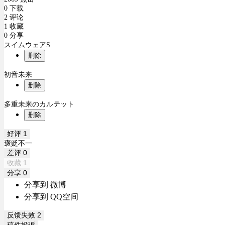
0 下载
2 评论
1 收藏
0 分享
スイムウェアS
删除
初音未来
删除
多重未来のカルテット
删除
好评
1
褒贬不一
差评
0
收藏
1
分享
0
分享到 微博
分享到 QQ空间
反馈失效
2
稿件投诉