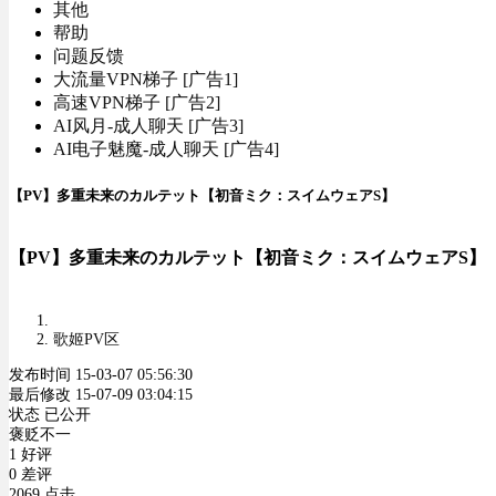
其他
帮助
问题反馈
大流量VPN梯子 [广告1]
高速VPN梯子 [广告2]
AI风月-成人聊天 [广告3]
AI电子魅魔-成人聊天 [广告4]
【PV】多重未来のカルテット【初音ミク：スイムウェアS】
【PV】多重未来のカルテット【初音ミク：スイムウェアS】
歌姬PV区
发布时间 15-03-07 05:56:30
最后修改 15-07-09 03:04:15
状态 已公开
褒贬不一
1 好评
0 差评
2069 点击