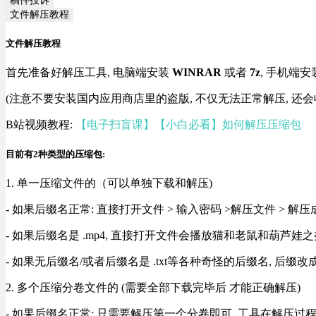
文件解压教程
文件解压教程
首先准备好解压工具, 电脑端安装
WINRAR
或者
7z
, 手机端安
(注意不要安装国内应用商店里的盗版, 不仅无法正常解压, 还会
B站视频教程:
【电子扫盲课】【小白必看】如何解压压缩包
目前有2种类型的压缩包:
1. 单一压缩文件的（可以单独下载和解压)
- 如果后缀名正常: 直接打开文件 > 输入密码 >解压文件 > 
- 如果后缀名是 .mp4, 直接打开文件会播放猫和老鼠和葫芦娃之类
- 如果无后缀名/或者后缀名是 .txt等各种奇怪的后缀名, 后缀
2. 多个压缩分卷文件的 (需要全部下载完毕后 才能正确解压)
- 如果后缀名正常: 只需要解压第一个分卷即可, 工具在解压