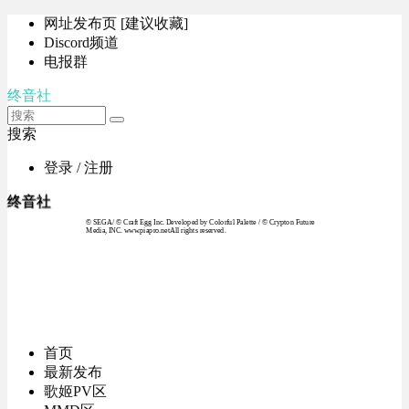
网址发布页 [建议收藏]
Discord频道
电报群
终音社
搜索
登录 / 注册
终音社
© SEGA / © Craft Egg Inc. Developed by Colorful Palette / © Crypton Future
Media, INC. www.piapro.netAll rights reserved.
首页
最新发布
歌姬PV区