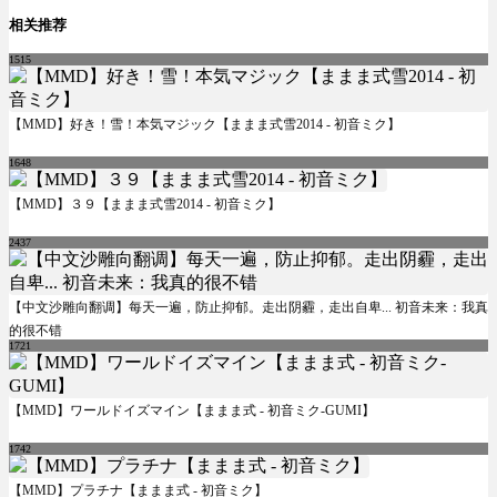
相关推荐
1515
【MMD】好き！雪！本気マジック【ままま式雪2014 - 初音ミク】
1648
【MMD】３９【ままま式雪2014 - 初音ミク】
2437
【中文沙雕向翻调】每天一遍，防止抑郁。走出阴霾，走出自卑... 初音未来：我真
的很不错
1721
【MMD】ワールドイズマイン【ままま式 - 初音ミク-GUMI】
1742
【MMD】プラチナ【ままま式 - 初音ミク】