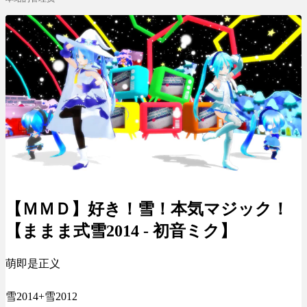
【ＭＭＤ】好き！雪！本気マジック！
【ままま式雪2014 - 初音ミク】
萌即是正义
雪2014+雪2012