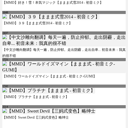
【MMD】好き！雪！本気マジック【ままま式雪2014 - 初音ミク】
1648
【MMD】３９【ままま式雪2014 - 初音ミク】
2437
【中文沙雕向翻调】每天一遍，防止抑郁。走出阴霾，走出自卑... 初音未来：我真
的很不错
1721
【MMD】ワールドイズマイン【ままま式 - 初音ミク-GUMI】
1742
【MMD】プラチナ【ままま式 - 初音ミク】
2514
【MMD】Sweet Devil【三妈式变色】略绅士