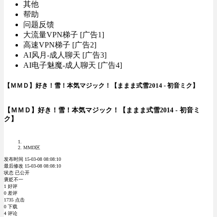
其他
帮助
问题反馈
大流量VPN梯子 [广告1]
高速VPN梯子 [广告2]
AI风月-成人聊天 [广告3]
AI电子魅魔-成人聊天 [广告4]
【ＭＭＤ】好き！雪！本気マジック！【ままま式雪2014 - 初音ミク】
【ＭＭＤ】好き！雪！本気マジック！【ままま式雪2014 - 初音ミ
ク】
MMD区
发布时间 15-03-08 08:08:10
最后修改 15-03-08 08:08:10
状态 已公开
褒贬不一
1 好评
0 差评
1735 点击
0 下载
4 评论