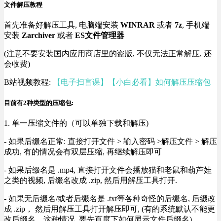
文件解压教程
首先准备好解压工具, 电脑端安装
WINRAR
或者
7z
, 手机端
安装
Zarchiver
或者
ES文件管理器
(注意不要安装国内应用商店里的盗版, 不仅无法正常解压, 还
会收费)
B站视频教程:
【电子扫盲课】【小白必看】如何解压压缩包
目前有2种类型的压缩包:
1. 单一压缩文件的（可以单独下载和解压)
- 如果后缀名正常: 直接打开文件 > 输入密码 >解压文件 > 解压
成功, 有的情况会有双层压缩, 再继续解压即可
- 如果后缀名是 .mp4, 直接打开文件会播放猫和老鼠和葫芦娃
之类的视频, 后缀名改成 .zip, 然后用解压工具打开.
- 如果无后缀名/或者后缀名是 .txt等各种奇怪的后缀名, 后缀改
成 .zip， 然后用解压工具打开解压即可, (有的系统默认不能更
改后缀名，这种情况, 要先百度下如何显示文件后缀名).