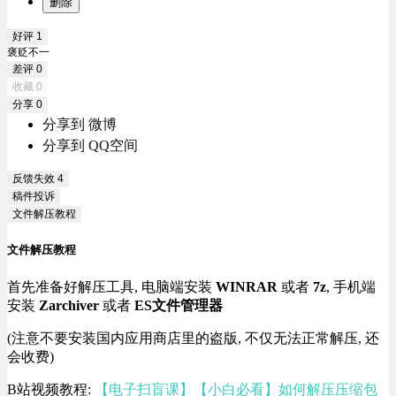
删除
好评
1
褒贬不一
差评
0
收藏
0
分享
0
分享到 微博
分享到 QQ空间
反馈失效
4
稿件投诉
文件解压教程
文件解压教程
首先准备好解压工具, 电脑端安装
WINRAR
或者
7z
, 手机端
安装
Zarchiver
或者
ES文件管理器
(注意不要安装国内应用商店里的盗版, 不仅无法正常解压, 还
会收费)
B站视频教程:
【电子扫盲课】【小白必看】如何解压压缩包