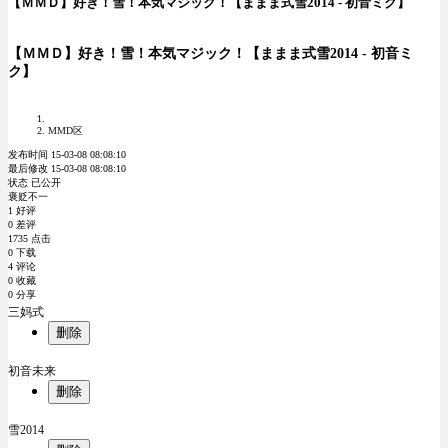
【ＭＭＤ】好き！雪！本気マジック！【ままま式雪2014 - 初音ミク】
【ＭＭＤ】好き！雪！本気マジック！【ままま式雪2014 - 初音ミ
ク】
MMD区
发布时间 15-03-08 08:08:10
最后修改 15-03-08 08:08:10
状态 已公开
褒贬不一
1 好评
0 差评
1735 点击
0 下载
4 评论
0 收藏
0 分享
三妈式
删除
初音未来
删除
雪2014