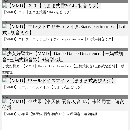
1648
【MMD】３９【ままま式雪2014 - 初音ミク】
1656
【MMD】エレクトロサチュレイタ-Starry electro mix-【Lat式 - 初音ミク】
3351
少女好臂力~【MMD】Dance Dance Decadence【三妈式初音+三妈式镜音铃】+模
型地址
1691
【MMD】ワールドイズマイン【ままま式あぴミク】
3952
【MMD】小苹果【洛天依.弱音.初音.IA】未经同意，请勿传播