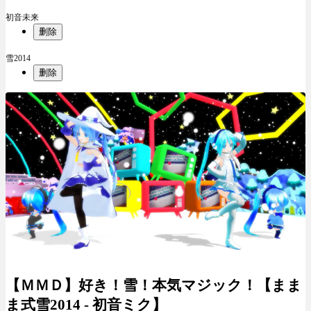
初音未来
删除
雪2014
删除
【ＭＭＤ】好き！雪！本気マジック！【まま
ま式雪2014 - 初音ミク】