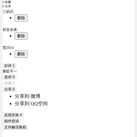
0 收藏
0 分享
三妈式
删除
初音未来
删除
雪2014
删除
好评
1
褒贬不一
差评
0
收藏
0
分享
0
分享到 微博
分享到 QQ空间
反馈失效
4
稿件投诉
文件解压教程