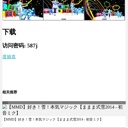
下载
访问密码:
587j
度娘盘
相关推荐
1515
【MMD】好き！雪！本気マジック【ままま式雪2014 - 初音ミク】