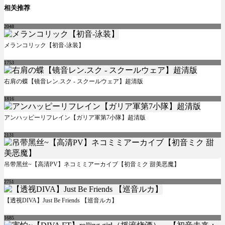
相关推荐
2048
メランコリック【初音-泳装】
1753
右肩の蝶【镜音レン.スク - スクールウェア】超清版
1816
アンハッピーリフレイン【ガリア軍第7小隊】超清版
2131
吊带黑丝~【高清PV】ネコミミアーカイブ【初音ミク 甜美恶魔】
2751
【透视DIVA】Just Be Friends 【巡音ルカ】
1685