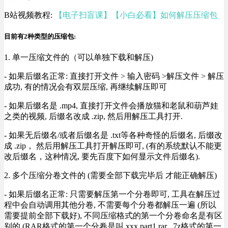
B站视频教程:
【电子扫盲课】【小白必看】如何解压压缩包
目前有2种类型的压缩包:
1. 单一压缩文件的（可以单独下载和解压)
- 如果后缀名正常: 直接打开文件 > 输入密码 >解压文件 > 解压
成功, 有的情况会有双层压缩, 再继续解压即可
- 如果后缀名是 .mp4, 直接打开文件会播放猫和老鼠和葫芦娃
之类的视频, 后缀名改成 .zip, 然后用解压工具打开.
- 如果无后缀名/或者后缀名是 .txt等各种奇怪的后缀名, 后缀改
成 .zip， 然后用解压工具打开解压即可, (有的系统默认不能更
改后缀名，这种情况, 要先百度下如何显示文件后缀名).
2. 多个压缩分卷文件的 (需要全部下载完毕后 才能正确解压)
- 如果后缀名正常: 只需要解压第一个分卷即可, 工具在解压过
程中会自动调用其他分卷, 不需要每个分卷都解压一遍 (所以
需要提前全部下载好), 不同压缩格式的第一个分卷命名是有区
别的 (RAR格式的第一个分卷是叫 xxx.part1.rar , 7z格式的第一