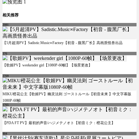
相关推荐
2081
【5月超清PV】Sadistic.Music∞Factory【初音 - 腹黑厂长】高画质怪兽出品
376
【歌姬PV】weekender girl【1080P-60帧】【场景更改】
2709
MIKU橙花公主【歌姬PV】幽灵法则 ゴーストルール【初音未来 】中文字幕版
1080P-60帧
1765
【PDA FT PV】最初的声音/ハジメテノオト【初音ミク：橙花公主】
904