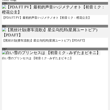
1765
【PDA FT PV】最初的声音/ハジメテノオト【初音ミク：橙花公主】
904
【黑丝计划(赛车流歌)】星尘乌托邦(星屑ユートピア)【PDAFT】
1967
白い雪のプリンセスは 【初音ミク - みずたまビキニ】