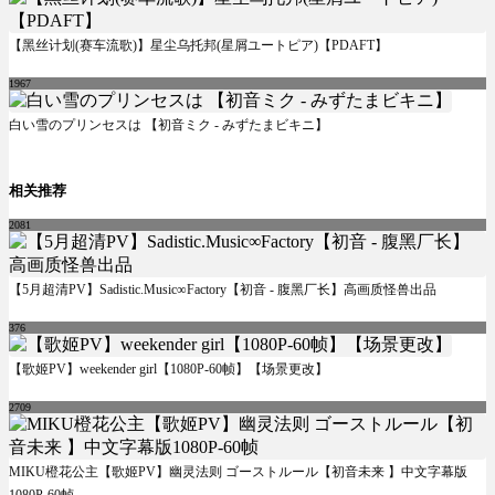
【黑丝计划(赛车流歌)】星尘乌托邦(星屑ユートピア)【PDAFT】
1967
白い雪のプリンセスは 【初音ミク - みずたまビキニ】
相关推荐
2081
【5月超清PV】Sadistic.Music∞Factory【初音 - 腹黑厂长】高画质怪兽出品
376
【歌姬PV】weekender girl【1080P-60帧】【场景更改】
2709
MIKU橙花公主【歌姬PV】幽灵法则 ゴーストルール【初音未来 】中文字幕版
1080P-60帧