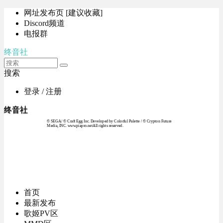
网址发布页 [建议收藏]
Discord频道
电报群
终音社
搜索
登录 / 注册
终音社
© SEGA / © Craft Egg Inc. Developed by Colorful Palette / © Crypton Future
Media, INC. www.piapro.netAll rights reserved.
首页
最新发布
歌姬PV区