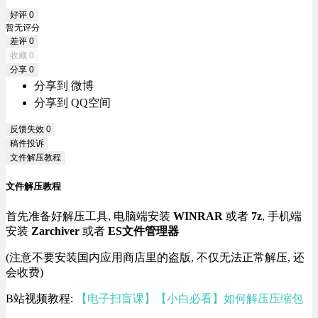
好评
0
暂无评分
差评
0
收藏
0
分享
0
分享到 微博
分享到 QQ空间
反馈失效
0
稿件投诉
文件解压教程
文件解压教程
首先准备好解压工具, 电脑端安装
WINRAR
或者
7z
, 手机端
安装
Zarchiver
或者
ES文件管理器
(注意不要安装国内应用商店里的盗版, 不仅无法正常解压, 还
会收费)
B站视频教程:
【电子扫盲课】【小白必看】如何解压压缩包