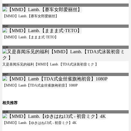
2812
【MMD】Lamb.【赛车女郎爱丽丝】
2042
【MMD】Lamb.【ままま式·TETO】
5536
又是喜闻乐见的福利【MMD】Lamb.【TDA式泳装初音ミク 】
3907
【MMD】Lamb【TDA式金丝雀旗袍初音】1080P
相关推荐
1848
【MMD】Lamb.【ゆきはね13式 - 初音ミク】4K