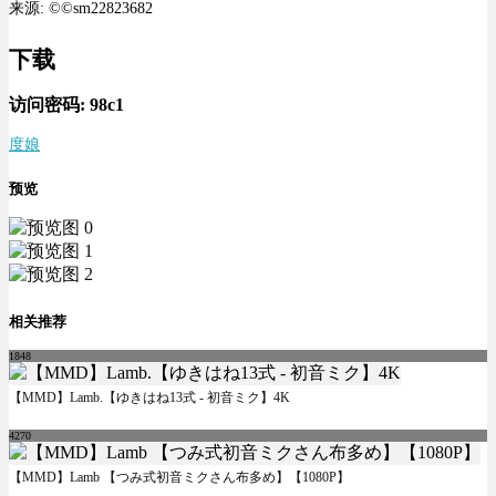
来源: ©©sm22823682
下载
访问密码:
98c1
度娘
预览
相关推荐
1848
【MMD】Lamb.【ゆきはね13式 - 初音ミク】4K
4270
【MMD】Lamb 【つみ式初音ミクさん布多め】【1080P】