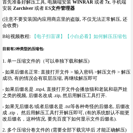
首先准备好解压工具, 电脑端安装
WINRAR
或者
7z
, 手机端
安装
Zarchiver
或者
ES文件管理器
(注意不要安装国内应用商店里的盗版, 不仅无法正常解压, 还
会收费)
B站视频教程:
【电子扫盲课】【小白必看】如何解压压缩包
目前有2种类型的压缩包:
1. 单一压缩文件的（可以单独下载和解压)
- 如果后缀名正常: 直接打开文件 > 输入密码 >解压文件 > 解压
成功, 有的情况会有双层压缩, 再继续解压即可
- 如果后缀名是 .mp4, 直接打开文件会播放猫和老鼠和葫芦娃
之类的视频, 后缀名改成 .zip, 然后用解压工具打开.
- 如果无后缀名/或者后缀名是 .txt等各种奇怪的后缀名, 后缀改
成 .zip， 然后用解压工具打开解压即可, (有的系统默认不能更
改后缀名，这种情况, 要先百度下如何显示文件后缀名).
2. 多个压缩分卷文件的 (需要全部下载完毕后 才能正确解压)