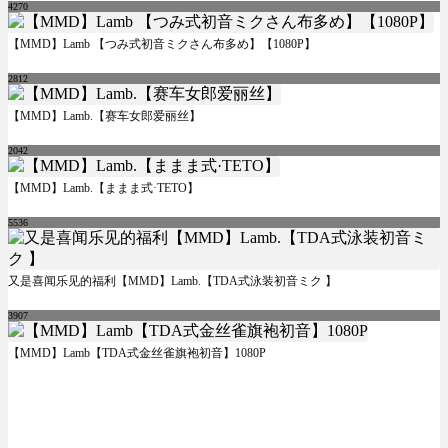
4270
【MMD】Lamb 【つみ式初音ミクさん布多め】【1080P】
2812
【MMD】Lamb.【赛车女郎爱丽丝】
2042
【MMD】Lamb.【ままま式·TETO】
5536
又是喜闻乐见的福利【MMD】Lamb.【TDA式泳装初音ミク 】
3907
【MMD】Lamb【TDA式金丝雀旗袍初音】1080P