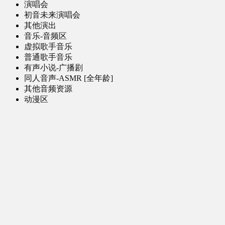
演唱会
初音未来演唱会
其他演出
音乐-音频区
虚拟歌手音乐
普通歌手音乐
有声小说-广播剧
同人音声-ASMR [全年龄]
其他音频资源
动漫区
日本动画
国产动画
欧美动画
漫画区
日韩漫画
国产漫画
欧美漫画
小说-读物区
网文小说
日式轻小说
其他读物