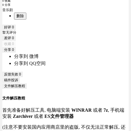
0 收藏
0 分享
音乐剧
删除
好评
0
暂无评分
差评
0
收藏
0
分享
0
分享到 微博
分享到 QQ空间
反馈失效
0
稿件投诉
文件解压教程
文件解压教程
首先准备好解压工具, 电脑端安装
WINRAR
或者
7z
, 手机端
安装
Zarchiver
或者
ES文件管理器
(注意不要安装国内应用商店里的盗版, 不仅无法正常解压, 还