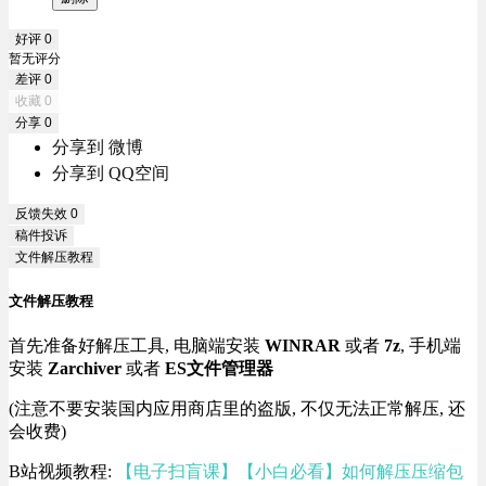
好评
0
暂无评分
差评
0
收藏
0
分享
0
分享到 微博
分享到 QQ空间
反馈失效
0
稿件投诉
文件解压教程
文件解压教程
首先准备好解压工具, 电脑端安装
WINRAR
或者
7z
, 手机端
安装
Zarchiver
或者
ES文件管理器
(注意不要安装国内应用商店里的盗版, 不仅无法正常解压, 还
会收费)
B站视频教程:
【电子扫盲课】【小白必看】如何解压压缩包