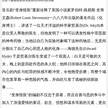
点击下载链接会自动复制访问码到剪切板
音乐剧“变身怪医”重新诠释了英国小说家罗伯特·路易斯·史蒂
文森(Robert Louis Stevenson)一八八六年出版的著名作品《化
身博士》，讲述了一位天才洋溢的科学家哲基尔(Dr. Jekyll)本
是位受人尊敬的医生，但他发明了一种可以诱发性格中罪恶面
的神奇药物；当他以自己为实验对象喝下这种药物后，无意间
分裂出了自己内心邪恶人格的化身——海德先生(Edward
Hyde) 于是哲基尔医生变成了一个双面人：白天是可敬的大
夫，晚上则是四处作恶的杀人犯；他终日徘徊在善恶之间，其
内心的内疚与犯罪的快感不断冲突，令他饱受折磨；而整个城
市也笼罩着一种危险的气氛，并由此引发了诡秘的侦探故
事……
“变身怪医”的编剧不仅忠于原著，而且在善与恶的争斗中
加入了浪漫爱情的童话、欲念、愤怒和谋杀等新的元素，更在