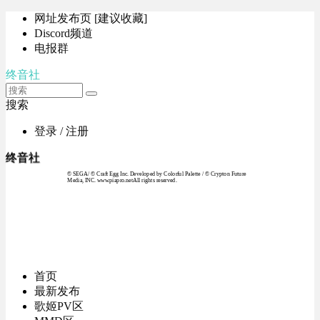
网址发布页 [建议收藏]
Discord频道
电报群
终音社
搜索
登录 / 注册
终音社
© SEGA / © Craft Egg Inc. Developed by Colorful Palette / © Crypton Future
Media, INC. www.piapro.netAll rights reserved.
首页
最新发布
歌姬PV区