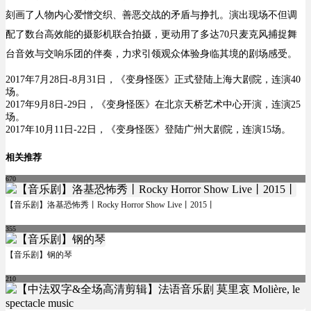
刻画了人物内心爱憎交织、善恶交战的矛盾与挣扎。演出现场不但调
配了数台高效能的摄影机联合拍摄，更动用了多达70只麦克风捕捉舞
台音效与交响乐团的伴奏，力求引领观众体验身临其境的剧场感受。
2017年7月28日-8月31日，《变身怪医》正式登陆
上海大剧院
，连演40
场。
2017年9月8日-29日，《变身怪医》在
北京天桥艺术中心
开演，连演25
场。
2017年10月11日-22日，《变身怪医》登陆
广州大剧院
，连演15场。
相关推荐
670
【音乐剧】洛基恐怖秀丨Rocky Horror Show Live丨2015丨
355
【音乐剧】钢的琴
210