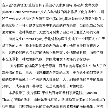
音乐剧“变身怪医”重新诠释了英国小说家罗伯特·路易斯·史蒂文森
(Robert Louis Stevenson)一八八六年出版的著名作品《化身博士》，讲
述了一位天才洋溢的科学家哲基尔(Dr. Jekyll)本是位受人尊敬的医生，
但他发明了一种可以诱发性格中罪恶面的神奇药物；当他以自己为实
验对象喝下这种药物后，无意间分裂出了自己内心邪恶人格的化身
——海德先生(Edward Hyde) 于是哲基尔医生变成了一个双面人：白天
是可敬的大夫，晚上则是四处作恶的杀人犯；他终日徘徊在善恶之
间，其内心的内疚与犯罪的快感不断冲突，令他饱受折磨；而整个城
市也笼罩着一种危险的气氛，并由此引发了诡秘的侦探故事……
“变身怪医”的编剧不仅忠于原著，而且在善与恶的争斗中加入了浪
漫爱情的童话、欲念、愤怒和谋杀等新的元素，更在这个貌似荒诞无
稽的故事中蕴藏了一个深刻的人性命题：人，到底是简简单单的黑白
分明、一成不变的非善即恶，还是既善亦恶，时善时恶?
本品收录了“变身怪医”于纽约百老汇普利茅斯剧院(Plymouth
Theatre)演出的版本，由国际电视红星大卫·海斯霍夫(David Hasselhoff)
领衔主演，同时饰演善良的哲基尔医生和恶名昭著的海德先生，淋漓