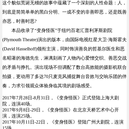
这个貌似荒诞无稽的故事中蕴藏了一个深刻的人性命题：人，
到底是简简单单的黑白分明、一成不变的非善即恶，还是既善
亦恶，时善时恶?
本品收录了“变身怪医”于纽约百老汇普利茅斯剧院
(Plymouth Theatre)演出的版本，由国际电视红星大卫·海斯霍夫
(David Hasselhoff)领衔主演，同时饰演善良的哲基尔医生和恶
名昭著的海德先生，淋漓刻画了人物内心爱憎交织、善恶交战
的矛盾与挣扎。演出现场不但调配了数台高效能的摄影机联合
拍摄，更动用了多达70只麦克风捕捉舞台音效与交响乐团的伴
奏，力求引领观众体验身临其境的剧场感受。
2017年7月28日-8月31日，《变身怪医》正式登陆
上海大剧
院
，连演40场。
2017年9月8日-29日，《变身怪医》在
北京天桥艺术中心
开
演，连演25场。
2017年10月11日-22日，《变身怪医》登陆
广州大剧院
，连演
15场。