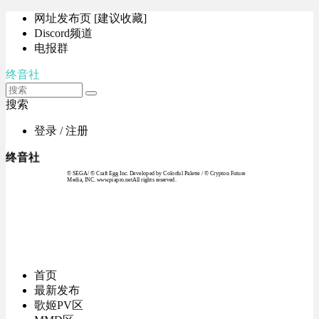
网址发布页 [建议收藏]
Discord频道
电报群
终音社
搜索
登录 / 注册
终音社
© SEGA / © Craft Egg Inc. Developed by Colorful Palette / © Crypton Future
Media, INC. www.piapro.netAll rights reserved.
首页
最新发布
歌姬PV区