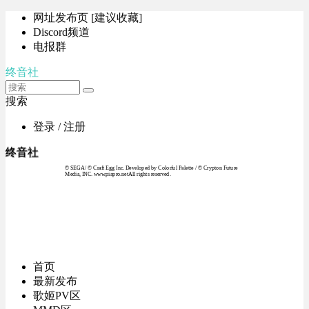
网址发布页 [建议收藏]
Discord频道
电报群
终音社
搜索
登录 / 注册
终音社
© SEGA / © Craft Egg Inc. Developed by Colorful Palette / © Crypton Future
Media, INC. www.piapro.netAll rights reserved.
首页
最新发布
歌姬PV区