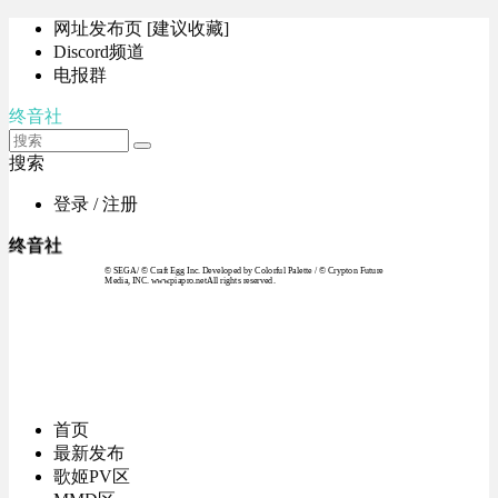
网址发布页 [建议收藏]
Discord频道
电报群
终音社
搜索
登录 / 注册
终音社
© SEGA / © Craft Egg Inc. Developed by Colorful Palette / © Crypton Future
Media, INC. www.piapro.netAll rights reserved.
首页
最新发布
歌姬PV区