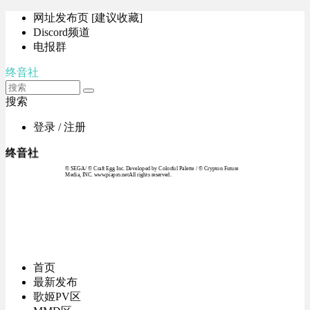
网址发布页 [建议收藏]
Discord频道
电报群
终音社
搜索
登录 / 注册
终音社
© SEGA / © Craft Egg Inc. Developed by Colorful Palette / © Crypton Future
Media, INC. www.piapro.netAll rights reserved.
首页
最新发布
歌姬PV区