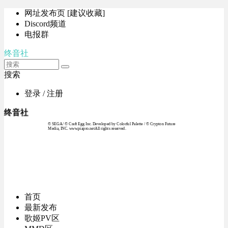
网址发布页 [建议收藏]
Discord频道
电报群
终音社
搜索
登录 / 注册
终音社
© SEGA / © Craft Egg Inc. Developed by Colorful Palette / © Crypton Future
Media, INC. www.piapro.netAll rights reserved.
首页
最新发布
歌姬PV区