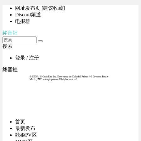
网址发布页 [建议收藏]
Discord频道
电报群
终音社
搜索
登录 / 注册
终音社
© SEGA / © Craft Egg Inc. Developed by Colorful Palette / © Crypton Future
Media, INC. www.piapro.netAll rights reserved.
首页
最新发布
歌姬PV区