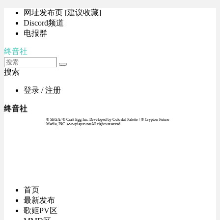
网址发布页 [建议收藏]
Discord频道
电报群
终音社
搜索
登录 / 注册
终音社
© SEGA / © Craft Egg Inc. Developed by Colorful Palette / © Crypton Future
Media, INC. www.piapro.netAll rights reserved.
首页
最新发布
歌姬PV区