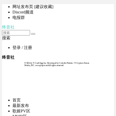
网址发布页 [建议收藏]
Discord频道
电报群
终音社
搜索
登录 / 注册
终音社
© SEGA / © Craft Egg Inc. Developed by Colorful Palette / © Crypton Future
Media, INC. www.piapro.netAll rights reserved.
首页
最新发布
歌姬PV区