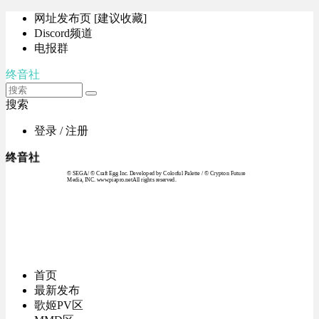
网址发布页 [建议收藏]
Discord频道
电报群
终音社
搜索
登录 / 注册
终音社
© SEGA / © Craft Egg Inc. Developed by Colorful Palette / © Crypton Future
Media, INC. www.piapro.netAll rights reserved.
首页
最新发布
歌姬PV区