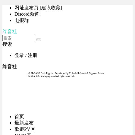
网址发布页 [建议收藏]
Discord频道
电报群
终音社
搜索
登录 / 注册
终音社
© SEGA / © Craft Egg Inc. Developed by Colorful Palette / © Crypton Future
Media, INC. www.piapro.netAll rights reserved.
首页
最新发布
歌姬PV区