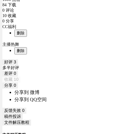
84 下载
0 评论
10 收藏
0 分享
CC福利
删除
主播热舞
删除
好评
3
多半好评
差评
0
收藏
10
分享
0
分享到 微博
分享到 QQ空间
反馈失效
0
稿件投诉
文件解压教程