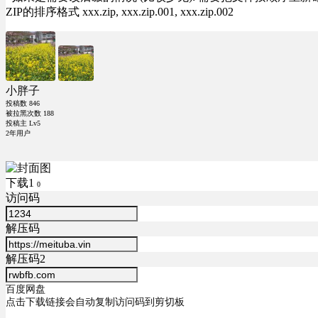
ZIP的排序格式 xxx.zip, xxx.zip.001, xxx.zip.002
小胖子
投稿数
846
被拉黑次数
188
投稿主 Lv5
2年用户
下载1
0
访问码
解压码
解压码2
百度网盘
点击下载链接会自动复制访问码到剪切板