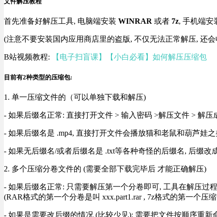
文件解压教程
首先准备好解压工具, 电脑端安装
WINRAR
或者
7z
, 手机端安
(注意不要安装国内应用商店里的盗版, 不仅无法正常解压, 还会
B站视频教程:
【电子扫盲课】【小白必看】如何解压压缩包
目前有2种类型的压缩包:
1. 单一压缩文件的（可以单独下载和解压)
- 如果后缀名正常: 直接打开文件 > 输入密码 >解压文件 > 
- 如果后缀名是 .mp4, 直接打开文件会播放猫和老鼠和葫芦娃之类
- 如果无后缀名/或者后缀名是 .txt等各种奇怪的后缀名, 后缀
2. 多个压缩分卷文件的 (需要全部下载完毕后 才能正确解压)
- 如果后缀名正常: 只需要解压第一个分卷即可, 工具在解压
(RAR格式的第一个分卷是叫 xxx.part1.rar , 7z格式的第一个压缩
- 如果是需要改后缀的情况 (比较少见): 需要把文件按顺序重新命名好才能正常解压, RA