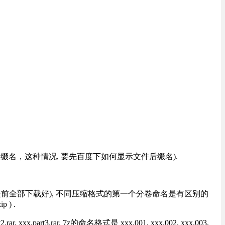
改后缀名，这种情况, 要先百度下如何显示文件后缀名).
提前全部下载好), 不同压缩格式的第一个分卷命名是有区别的
) .
rt3.rar, 7z的命名格式是 xxx.001, xxx.002, xxx.003,