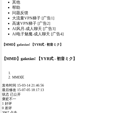
其他
帮助
问题反馈
大流量VPN梯子 [广告1]
高速VPN梯子 [广告2]
AI风月-成人聊天 [广告3]
AI电子魅魔-成人聊天 [广告4]
【MMD】galaxias! 【YYB式 - 初音ミク】
【MMD】galaxias! 【YYB式 - 初音ミク】
MMD区
发布时间 15-03-14 21:46:56
最后修改 15-07-05 18:17:13
状态 已公开
褒贬不一
1 好评
0 差评
2067 点击