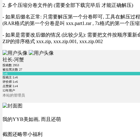
2. 多个压缩分卷文件的 (需要全部下载完毕后 才能正确解压)
- 如果后缀名正常: 只需要解压第一个分卷即可, 工具在解压
(RAR格式的第一个分卷是叫 xxx.part1.rar , 7z格式的第一个压缩
- 如果是需要改后缀的情况 (比较少见): 需要把文件按顺序重新命名好才能正常解压, RA
ZIP的排序格式 xxx.zip, xxx.zip.001, xxx.zip.002
社长-河蟹
投稿数
2953
被拉黑次数
27
Lv6
投稿主 Lv6
评价师 Lv6
点赞家 Lv4
12年用户
本站的管理员
我的YYB美如画, 而且还萌
截图还略带小福利