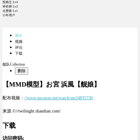
投稿主 Lv4
评价师 Lv3
点赞家 Lv1
11年用户
简介
视频
评论
下载
舰队Collection
删除
【MMD模型】お宮 浜風【舰娘】
配布视频：
//www.nicozon.net/watch/sm24835730
来源:©//twilinght.diandian.com/
下载
访问密码: