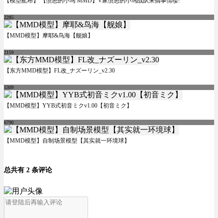
【模型配布】 【愤怒的小鸟 MMD】V家愤怒的小鸟战队来搞事情喽!
2285
【MMD模型】摩耶&鸟海【舰娘】
2159
【东方MMD模型】FL改_ナズーリン_v2.30
5309
【MMD模型】YYB式初音ミクv1.00【初音ミク】
6790
【MMD模型】自制场景模型【其实就一环境球】
总共有 2 条评论