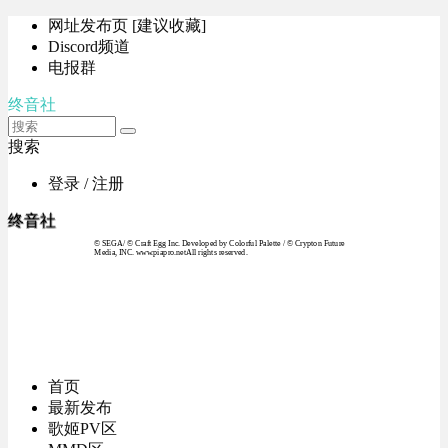
网址发布页 [建议收藏]
Discord频道
电报群
终音社
搜索
登录 / 注册
终音社
© SEGA / © Craft Egg Inc. Developed by Colorful Palette / © Crypton Future
Media, INC. www.piapro.netAll rights reserved.
首页
最新发布
歌姬PV区