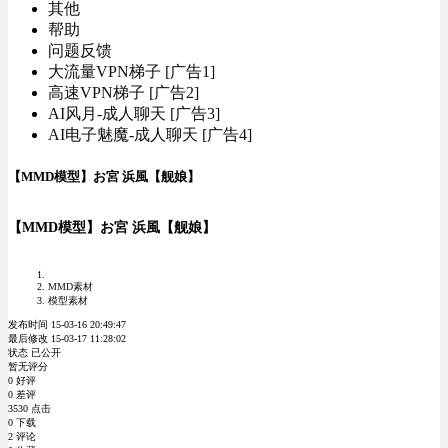
其他
帮助
问题反馈
大流量VPN梯子 [广告1]
高速VPN梯子 [广告2]
AI风月-成人聊天 [广告3]
AI电子魅魔-成人聊天 [广告4]
【MMD模型】お宮 浜風【舰娘】
【MMD模型】お宮 浜風【舰娘】
MMD素材
模型素材
发布时间 15-03-16 20:49:47
最后修改 15-03-17 11:28:02
状态 已公开
暂无评分
0 好评
0 差评
3530 点击
0 下载
2 评论