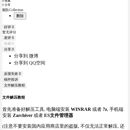
0 收藏
0 分享
舰队Collection
删除
好评
0
暂无评分
差评
0
收藏
0
分享
0
分享到 微博
分享到 QQ空间
反馈失效
0
稿件投诉
文件解压教程
文件解压教程
首先准备好解压工具, 电脑端安装
WINRAR
或者
7z
, 手机端
安装
Zarchiver
或者
ES文件管理器
(注意不要安装国内应用商店里的盗版, 不仅无法正常解压, 还