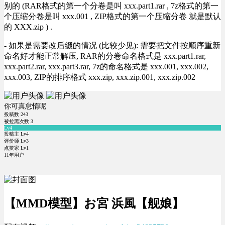
别的 (RAR格式的第一个分卷是叫 xxx.part1.rar , 7z格式的第一
个压缩分卷是叫 xxx.001 , ZIP格式的第一个压缩分卷 就是默认
的 XXX.zip ) .
- 如果是需要改后缀的情况 (比较少见): 需要把文件按顺序重新
命名好才能正常解压, RAR的分卷命名格式是 xxx.part1.rar,
xxx.part2.rar, xxx.part3.rar, 7z的命名格式是 xxx.001, xxx.002,
xxx.003, ZIP的排序格式 xxx.zip, xxx.zip.001, xxx.zip.002
你可真怠惰呢
投稿数
243
被拉黑次数
3
Lv4
投稿主 Lv4
评价师 Lv3
点赞家 Lv1
11年用户
【MMD模型】お宮 浜風【舰娘】