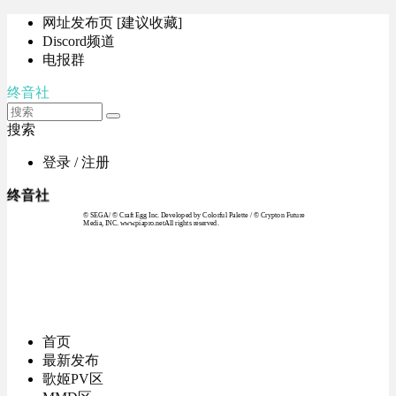
网址发布页 [建议收藏]
Discord频道
电报群
终音社
搜索
登录 / 注册
终音社
© SEGA / © Craft Egg Inc. Developed by Colorful Palette / © Crypton Future
Media, INC. www.piapro.netAll rights reserved.
首页
最新发布
歌姬PV区