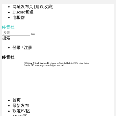
网址发布页 [建议收藏]
Discord频道
电报群
终音社
搜索
登录 / 注册
终音社
© SEGA / © Craft Egg Inc. Developed by Colorful Palette / © Crypton Future
Media, INC. www.piapro.netAll rights reserved.
首页
最新发布
歌姬PV区